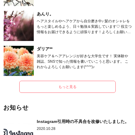
あんり。
ヘアスタイルやヘアケアから自分磨き中♪ 髪のオシャレを
もっと楽しめるよう、日々勉強＆実践しています♡ 役立つ
情報をお届けできるように頑張ります！よろしくお願いし
ます。
ダリア**
美容ケア＆ヘアアレンジが好きな大学生です！ 実体験や
雑誌、SNSで知った情報を書いていこうと思います。 こ
れからよろしくお願いします(*^^*)♪
もっと見る
お知らせ
Instagram引用時の不具合を改修いたしました。
2020.10.28