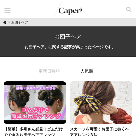
H
お団子ヘア
o
m
e
お団子ヘア
「お団子ヘア」に関する記事が集まったページです。
更新日時順
人気順
【簡単】多毛さん必見！ゴムだけ
スカーフを可愛くお団子に巻くヘ
でできるお団子ヘアアレンジ
アアレンジ方法