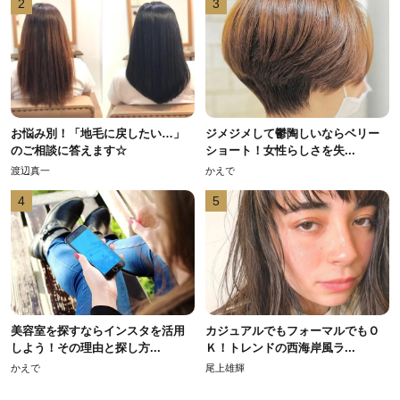
2
3
お悩み別！「地毛に戻したい…」
ジメジメして鬱陶しいならベリー
のご相談に答えます☆
ショート！女性らしさを失...
渡辺真一
かえで
4
5
美容室を探すならインスタを活用
カジュアルでもフォーマルでもＯ
しよう！その理由と探し方...
Ｋ！トレンドの西海岸風ラ...
かえで
尾上雄輝