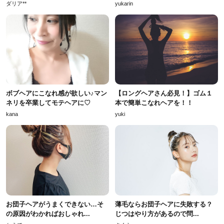
ダリア**
yukarin
ボブヘアにこなれ感が欲しい♪マン
【ロングヘアさん必見！】ゴム１
ネリを卒業してモテヘアに♡
本で簡単こなれヘアを！！
kana
yuki
お団子ヘアがうまくできない…そ
薄毛ならお団子ヘアに失敗する？
の原因がわかればおしゃれ...
じつはやり方があるので問...