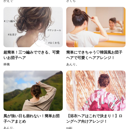
かえで
さくら
超簡単！三つ編みでできる、可愛
簡単にできちゃう♡韓国風お団子
いお団子ヘア
ヘアで可愛くヘアアレンジ！
林檎
あんり。
風が強い日も崩れない！簡単お団
【浴衣ヘアはこれで決まり！】ロ
子ヘアまとめ
ングヘア向けアレンジ！
あんり。
yuki