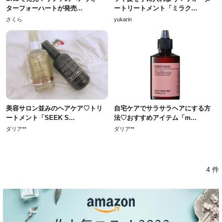
ターフォーハートが発売...
ートリートメント「ミラク...
さくら
yukarin
美容サロン並みのヘアケア♡トリ
自宅ケアでサラサラヘアにする方
ートメント「SEEK S...
法♡おすすめアイテム「m...
ダリア**
ダリア**
4 件