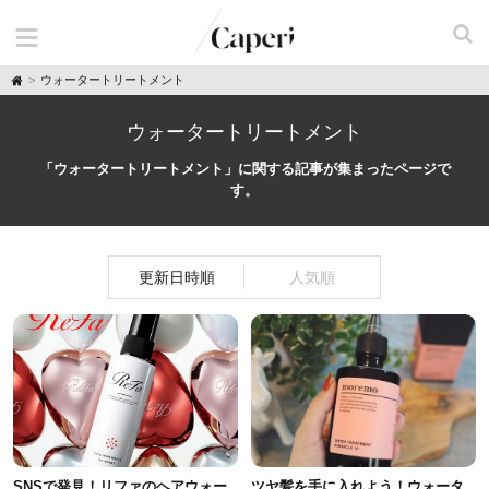
H
ウォータートリートメント
o
m
e
ウォータートリートメント
「ウォータートリートメント」に関する記事が集まったページで
す。
更新日時順
人気順
SNSで発見！リファのヘアウォー
ツヤ髪を手に入れよう！ウォータ