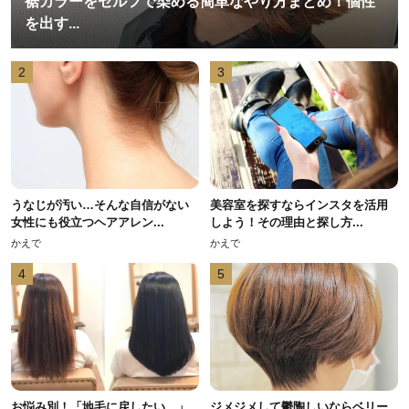
裾カラーをセルフで染める簡単なやり方まとめ！個性
を出す...
2
3
うなじが汚い…そんな自信がない
美容室を探すならインスタを活用
女性にも役立つヘアアレン...
しよう！その理由と探し方...
かえで
かえで
4
5
お悩み別！「地毛に戻したい…」
ジメジメして鬱陶しいならベリー