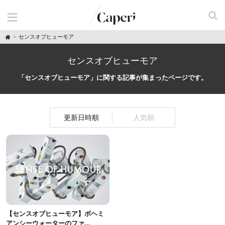
H
センスオブヒューモア
o
m
e
センスオブヒューモア
「センスオブヒューモア」に関する記事が集まったページです。
更新日時順
人気順
【センスオブヒューモア】ボヘミ
アンシーウォーターのファ...