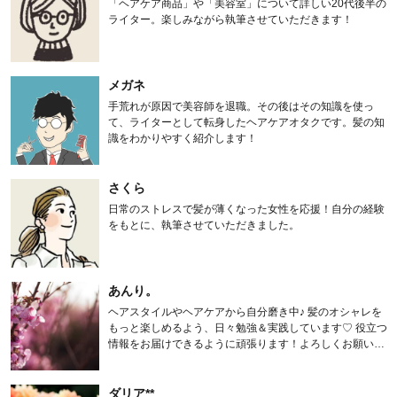
「ヘアケア商品」や「美容室」について詳しい20代後半の
ライター。楽しみながら執筆させていただきます！
メガネ
手荒れが原因で美容師を退職。その後はその知識を使っ
て、ライターとして転身したヘアケアオタクです。髪の知
識をわかりやすく紹介します！
さくら
日常のストレスで髪が薄くなった女性を応援！自分の経験
をもとに、執筆させていただきました。
あんり。
ヘアスタイルやヘアケアから自分磨き中♪ 髪のオシャレを
もっと楽しめるよう、日々勉強＆実践しています♡ 役立つ
情報をお届けできるように頑張ります！よろしくお願いし
ます。
ダリア**