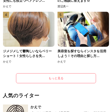
女性にも役立つヘアアレン...
のご相談に答えます☆
かえで
渡辺真一
4
5
ジメジメして鬱陶しいならベリー
美容室を探すならインスタを活用
ショート！女性らしさを失...
しよう！その理由と探し方...
かえで
かえで
もっと見る
人気のライター
かえで