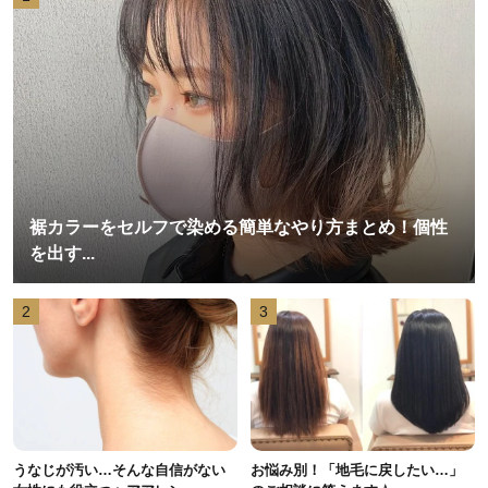
裾カラーをセルフで染める簡単なやり方まとめ！個性
を出す...
2
3
うなじが汚い…そんな自信がない
お悩み別！「地毛に戻したい…」