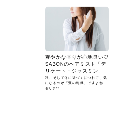
急に
人の
い原因.
めく..
ル...
時こそ.
本ケ
のシャ.
しい美.
のポ
める前.
と...
ヘッドス
と種
果。
血行を促
トリート
2026
2026
しばらく
髪をきれ
スキンケ
「たくさ
フェイス
顔の産毛
最近、な
できる.
魅力と、
効果が...
大きく変
すみカラ
ルでエア
ろそろ髪
ムを増や
ンプーに
に、実際
いうお悩
で抜くな
気がする
さろめ
の塗り...
く...
解...
思って...
頭皮の...
などの...
ものばか.
しょう...
感じて...
じつは...
ふと鏡を
痩身エス
落ち込ん
機器を使
メガネ
さくら
かえで
メガネ
さくら
さくら
あおい
あかり
あおい
あおい
その原...
技によ...
あおい
あかり
爽やかな香りが心地良い♡
SABONのヘアミスト「デ
リケート・ジャスミン」
秋、そして冬に近づくにつれて、気
になるのが「髪の乾燥」ですよね？
...
ダリア**