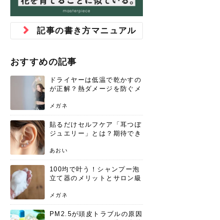
ジュベルック スキンの効果
本気の痩身と体質改善に。
防ぎ方を紹介
診断と...
と長...
いため...
おすすめの人
原因と...
ット...
を与え...
を守る...
賢...
い上...
とは？毛穴・ニキビ跡への
アーユルヴェーダに基づく
花粉の季節になると、髪がパサつく、
美容室で素敵なヘアカラーに染めても
パーマをかけたばかりなのに、もうカ
前髪は薄くしたほうが今風でおしゃれ
普段目に見えない頭皮ですが、何のケ
最近、髪のツヤがなくなったという方
韓国コスメを使うのは若い子だけだと
新しい環境に臨むとき、多くの人が意
「初回限定〇〇円！」そんなお得な体
40代になって、ふと自分のムダ毛のこ
仕事中も、ふとした瞬間に自分の指先
変化...
「イン...
広がる、手触りが悪いと感じた経験は
らったのに、家に帰って鏡を見たら、
ールがダレてしまったと感じている方
だと思っている人は、前髪を早く変え
アもせずに放っておくとダメージが蓄
や、抜け毛が増えたと悩んでいる方
思っていないでしょうか？ダリーフの
識するのが「身だしなみ」です。特に
験エステに行ってみたいけど、『押し
とが気になり始めたけど、「今から脱
を見て、気分が上がるという心ときめ
記事の書き方マニュアル
ありま...
「なん...
はいな...
たいと...
積して...
は、スト...
グラム...
メイク...
に弱い...
毛を...
く「キ...
ニキビ跡の凸凹をどうにかしたいと、
自己流のダイエットではなかなか落ち
肌の質感でお悩みではないでしょう
ない、頑固な脂肪やセルライトを、本
さくら
かえで
メガネ
かえで
yukarin
さくら
さくら
さな
さな
さな
あおい
か？肌に...
気で体...
おすすめの記事
ゆい
さな
ドライヤーは低温で乾かすの
が正解？熱ダメージを防ぐメ
リットと、速乾のコツ
メガネ
貼るだけセルフケア「耳つぼ
ジュエリー」とは？期待でき
る効果と、その実力
あおい
100均で叶う！シャンプー泡
立て器のメリットとサロン級
の髪を作る活用術
メガネ
PM2.5が頭皮トラブルの原因