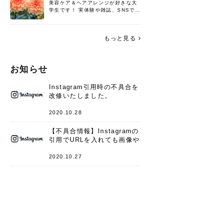
美容ケア＆ヘアアレンジが好きな大
学生です！ 実体験や雑誌、SNSで知
った情報を書いていこうと思いま
す。 これからよろしくお願いします
(*^^*)♪
もっと見る
お知らせ
Instagram引用時の不具合を
改修いたしました。
2020.10.28
【不具合情報】Instagramの
引用でURLを入れても画像や
キャプションが表示されない
件
2020.10.27