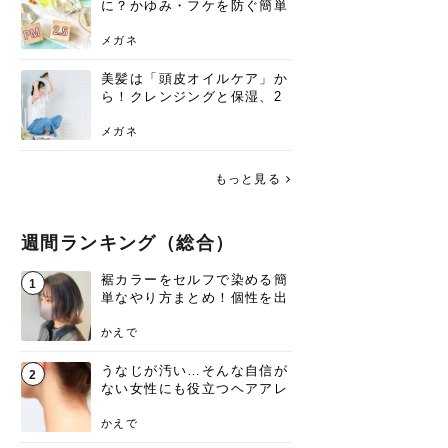
に？かゆみ・フケを防ぐ簡単
ケア方法
メガネ
美髪は「頭皮オイルケア」か
ら！クレンジングと保湿、2
つの方法と効果を解説
メガネ
もっと見る
週間ランキング（総合）
裾カラーをセルフで染める簡
1
単なやり方まとめ！個性を出
すなら今！
かえで
うなじが汚い…そんな自信が
2
ない女性にも役立つヘアアレ
ンジあります！
かえで