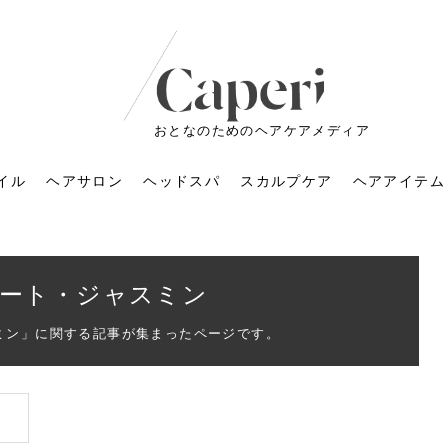
おとなのためのヘアケアメディア
イル
ヘアサロン
ヘッドスパ
スカルプケア
ヘアアイテム
ート・ジャスミン
ミン」に関する記事が集まったページです。
ートメントの付け方で
くすみが気になる人
6年のショートウルフ最
室に行くのが恥ずかし
ドスパの落とし穴！知
育てるには？毎日の洗
エキスシャンプーって
マリストのメイク術｜
小顔を目指す！美容鍼
ノリが変わる「顔脱
6年運気アップネイルガ
朝の5分が変わる！寝癖がつ
ツヤと透明感で垢抜ける！
ルーズウェーブとは？2026
お気に入りのお店が倒産し
頭皮を刺激してお顔のリフ
頭皮マッサージで目がぱっ
アイロンが苦手でも大丈
V3ファンデーションは危な
リンパマッサージと経絡マ
子供の脱毛、日焼け肌はN
そのネイル、本当に似合っ
がりが変わる｜効かな
026春トレンドの明る
レンドとは？ナチュラ
髪質の変化に気づいた
いと損する真実
と生活習慣を見直す基
いいの？無印良品など
いアイテムで「自分ら
果と後悔しない選び方
4つのメリットと、始
を公開！幸運を呼ぶ色
かない予防方法と時短寝癖
自然なヘアカラーで作る
年の注目スタイルと長さ別
た後の美容室の探し方！失
トアップ♪毎日こつこつカン
ちりする理由は？具体的な
夫！ブラッシング感覚で使
い？針の仕組み・全4種比
ッサージの違いとは？効果
G？親子で学ぶ、安心・安全
てる？指先をきれいに見え