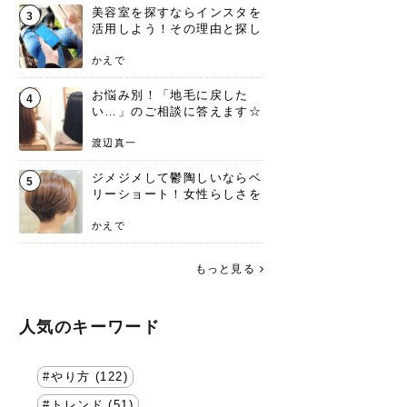
美容室を探すならインスタを
3
活用しよう！その理由と探し
方を要チェック
かえで
お悩み別！「地毛に戻した
4
い…」のご相談に答えます☆
渡辺真一
ジメジメして鬱陶しいならベ
5
リーショート！女性らしさを
失わないポイント
かえで
もっと見る
人気のキーワード
やり方 (122)
トレンド (51)