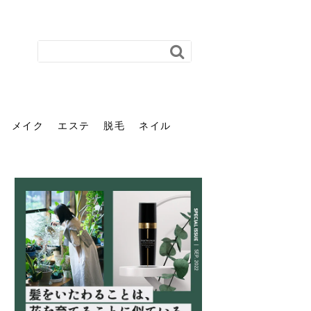
メイク
エステ
脱毛
ネイル
花粉で髪がパサパサするの
肌に合う髪色、どう見つけ
40代のパーマがダレる原因
前髪を薄くするための美容
ヘッドスパで頭皮をケアし
ストレスで髪の毛はどう変
40代の髪を悩みに最適！韓
「おしゃれ」と「身だしな
エステの勧誘が怖い人へ。
「今さら」なんて言わせな
オフィスネイルでも「キラ
はなぜ？原因と落とし方・
る？「イエベ」「ブルベ」
とは？自宅でできる復活術
院の頼み方とは？失敗しな
よう！ヘッドスパの効果と
わる？抜け毛・パサつきの
国発「ダリーフ」でヘアセ
み」は違う。相手に信頼感
断ることは悪くない。自分
い。40代のVIO・顔脱毛、
キラ」はOK？派手に見えな