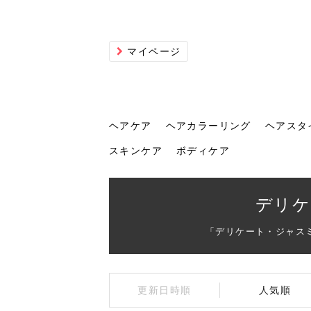
マイページ
ヘアケア
ヘアカラーリング
ヘアスタ
スキンケア
ボディケア
ヘアケア
ヘアカラーリング
ヘアスタイル
ヘアサロン
ヘッドスパ
スカルプケア
ヘアアイテム
メイク
エステ
脱毛
ネイル
スキンケア
ボディケア
デリケ
「デリケート・ジャス
トリ
髪の
202
美容
ヘッ
髪を
発酵
ミニ
針で
化粧
202
更新日時順
人気順
仕上
へ！2
新ト
い？
らな
い方
何が
少な
の効
毛」。
イド