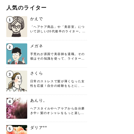
人気のライター
かえで
1
「ヘアケア商品」や「美容室」につ
いて詳しい20代後半のライター。楽
しみながら執筆させていただきま
す！
メガネ
2
手荒れが原因で美容師を退職。その
後はその知識を使って、ライターと
して転身したヘアケアオタクです。
髪の知識をわかりやすく紹介しま
す！
さくら
3
日常のストレスで髪が薄くなった女
性を応援！自分の経験をもとに、執
筆させていただきました。
あんり。
4
ヘアスタイルやヘアケアから自分磨
き中♪ 髪のオシャレをもっと楽しめ
るよう、日々勉強＆実践しています
♡ 役立つ情報をお届けできるように
頑張ります！よろしくお願いしま
ダリア**
5
す。