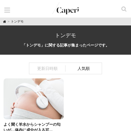
H
トンデモ
o
m
e
トンデモ
「トンデモ」に関する記事が集まったページです。
更新日時順
人気順
よく聞く羊水からシャンプーの匂
いが…体内に成分が入る可...