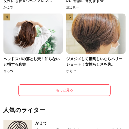
女性にも役立つヘアアレン...
のご相談に答えます☆
かえで
渡辺真一
4
5
ヘッドスパの落とし穴！知らない
ジメジメして鬱陶しいならベリー
と損する真実
ショート！女性らしさを失...
さろめ
かえで
もっと見る
人気のライター
かえで