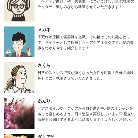
「ヘアケア商品」や「美容室」について詳しい20代後半の
ライター。楽しみながら執筆させていただきます！
メガネ
手荒れが原因で美容師を退職。その後はその知識を使っ
て、ライターとして転身したヘアケアオタクです。髪の知
識をわかりやすく紹介します！
さくら
日常のストレスで髪が薄くなった女性を応援！自分の経験
をもとに、執筆させていただきました。
あんり。
ヘアスタイルやヘアケアから自分磨き中♪ 髪のオシャレを
もっと楽しめるよう、日々勉強＆実践しています♡ 役立つ
情報をお届けできるように頑張ります！よろしくお願いし
ます。
ダリア**