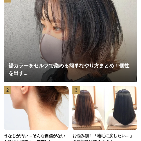
裾カラーをセルフで染める簡単なやり方まとめ！個性
を出す...
2
3
うなじが汚い…そんな自信がない
お悩み別！「地毛に戻したい…」