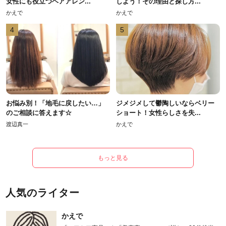
女性にも役立つヘアアレン...
しよう！その理由と探し方...
かえで
かえで
4
5
お悩み別！「地毛に戻したい…」
ジメジメして鬱陶しいならベリー
のご相談に答えます☆
ショート！女性らしさを失...
渡辺真一
かえで
もっと見る
人気のライター
かえで