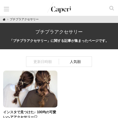
H
プチプラアクセサリー
o
m
e
プチプラアクセサリー
「プチプラアクセサリー」に関する記事が集まったページです。
更新日時順
人気順
インスタで見つけた♪ 100均の可愛
いヘアアクセサリー♡