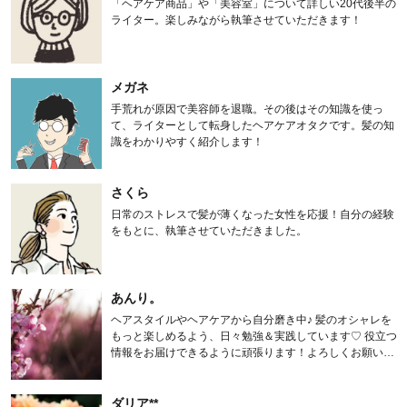
「ヘアケア商品」や「美容室」について詳しい20代後半の
ライター。楽しみながら執筆させていただきます！
メガネ
手荒れが原因で美容師を退職。その後はその知識を使っ
て、ライターとして転身したヘアケアオタクです。髪の知
識をわかりやすく紹介します！
さくら
日常のストレスで髪が薄くなった女性を応援！自分の経験
をもとに、執筆させていただきました。
あんり。
ヘアスタイルやヘアケアから自分磨き中♪ 髪のオシャレを
もっと楽しめるよう、日々勉強＆実践しています♡ 役立つ
情報をお届けできるように頑張ります！よろしくお願いし
ます。
ダリア**