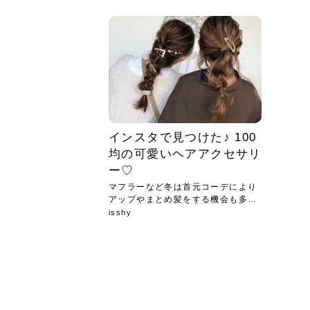
急に
人の
い原因.
めく..
ル...
時こそ.
本ケ
のシャ.
しい美.
のポ
める前.
と...
ヘッドス
と種
果。
血行を促
トリート
2026
2026
しばらく
髪をきれ
スキンケ
「たくさ
フェイス
顔の産毛
最近、な
できる.
魅力と、
効果が...
大きく変
すみカラ
ルでエア
ろそろ髪
ムを増や
ンプーに
に、実際
いうお悩
で抜くな
気がする
さろめ
の塗り...
く...
解...
思って...
頭皮の...
などの...
ものばか.
しょう...
感じて...
じつは...
ふと鏡を
痩身エス
落ち込ん
機器を使
メガネ
さくら
かえで
メガネ
さくら
さくら
あおい
あかり
あおい
あおい
その原...
技によ...
あおい
あかり
インスタで見つけた♪ 100
均の可愛いヘアアクセサリ
ー♡
マフラーなど冬は首元コーデにより
アップやまとめ髪をする機会も多く
なり...
isshy