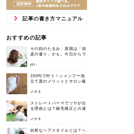
ジュベルック スキンの効果
本気の痩身と体質改善に。
防ぎ方を紹介
診断と...
と長...
いため...
おすすめの人
原因と...
ット...
を与え...
を守る...
賢...
い上...
とは？毛穴・ニキビ跡への
アーユルヴェーダに基づく
花粉の季節になると、髪がパサつく、
美容室で素敵なヘアカラーに染めても
パーマをかけたばかりなのに、もうカ
前髪は薄くしたほうが今風でおしゃれ
普段目に見えない頭皮ですが、何のケ
最近、髪のツヤがなくなったという方
韓国コスメを使うのは若い子だけだと
新しい環境に臨むとき、多くの人が意
「初回限定〇〇円！」そんなお得な体
40代になって、ふと自分のムダ毛のこ
仕事中も、ふとした瞬間に自分の指先
変化...
「イン...
広がる、手触りが悪いと感じた経験は
らったのに、家に帰って鏡を見たら、
ールがダレてしまったと感じている方
だと思っている人は、前髪を早く変え
アもせずに放っておくとダメージが蓄
や、抜け毛が増えたと悩んでいる方
思っていないでしょうか？ダリーフの
識するのが「身だしなみ」です。特に
験エステに行ってみたいけど、『押し
とが気になり始めたけど、「今から脱
を見て、気分が上がるという心ときめ
記事の書き方マニュアル
ありま...
「なん...
はいな...
たいと...
積して...
は、スト...
グラム...
メイク...
に弱い...
毛を...
く「キ...
ニキビ跡の凸凹をどうにかしたいと、
自己流のダイエットではなかなか落ち
肌の質感でお悩みではないでしょう
ない、頑固な脂肪やセルライトを、本
さくら
かえで
メガネ
かえで
yukarin
さくら
さくら
さな
さな
さな
あおい
か？肌に...
気で体...
おすすめの記事
ゆい
さな
その顔のたるみ、原因は「頭
皮の凝り」かも。今日からで
きる、リフトアップ頭皮マッ
サージ
ゆい
100均で叶う！シャンプー泡
立て器のメリットとサロン級
の髪を作る活用術
メガネ
ストレートパーマでツヤが出
る理由とは？縮毛矯正との違
いや長持ちケアを解説
メガネ
自然なヘアスタイルとは？ヘ