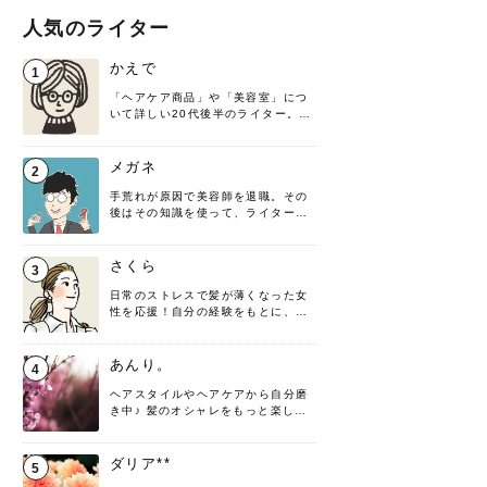
人気のライター
かえで
1
「ヘアケア商品」や「美容室」につ
いて詳しい20代後半のライター。楽
しみながら執筆させていただきま
す！
メガネ
2
手荒れが原因で美容師を退職。その
後はその知識を使って、ライターと
して転身したヘアケアオタクです。
髪の知識をわかりやすく紹介しま
す！
さくら
3
日常のストレスで髪が薄くなった女
性を応援！自分の経験をもとに、執
筆させていただきました。
あんり。
4
ヘアスタイルやヘアケアから自分磨
き中♪ 髪のオシャレをもっと楽しめ
るよう、日々勉強＆実践しています
♡ 役立つ情報をお届けできるように
頑張ります！よろしくお願いしま
ダリア**
5
す。