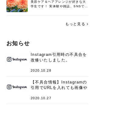
美容ケア＆ヘアアレンジが好きな大
学生です！ 実体験や雑誌、SNSで知
った情報を書いていこうと思いま
す。 これからよろしくお願いします
(*^^*)♪
もっと見る
お知らせ
Instagram引用時の不具合を
改修いたしました。
2020.10.28
【不具合情報】Instagramの
引用でURLを入れても画像や
キャプションが表示されない
件
2020.10.27