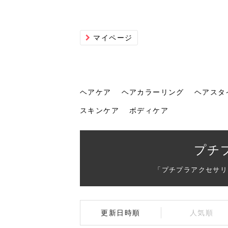
マイページ
ヘアケア
ヘアカラーリング
ヘアスタ
スキンケア
ボディケア
ヘアケア
ヘアカラーリング
ヘアスタイル
ヘアサロン
ヘッドスパ
スカルプケア
ヘアアイテム
メイク
エステ
脱毛
ネイル
スキンケア
ボディケア
プチ
「プチプラアクセサリ
トリ
髪の
202
美容
ヘッ
髪を
発酵
ミニ
針で
化粧
202
更新日時順
人気順
仕上
へ！2
新ト
い？
らな
い方
何が
少な
の効
毛」。
イド