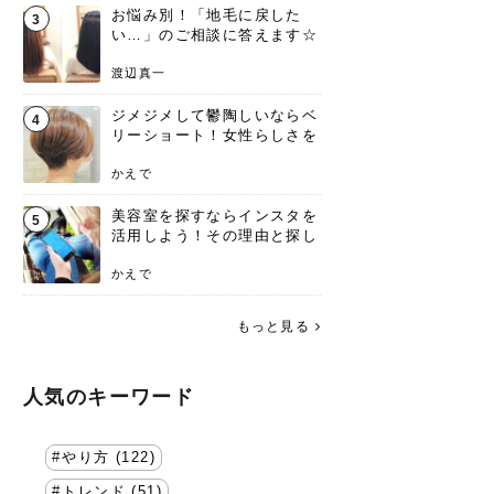
お悩み別！「地毛に戻した
3
い…」のご相談に答えます☆
渡辺真一
ジメジメして鬱陶しいならベ
4
リーショート！女性らしさを
失わないポイント
かえで
美容室を探すならインスタを
5
活用しよう！その理由と探し
方を要チェック
かえで
もっと見る
人気のキーワード
やり方 (122)
トレンド (51)