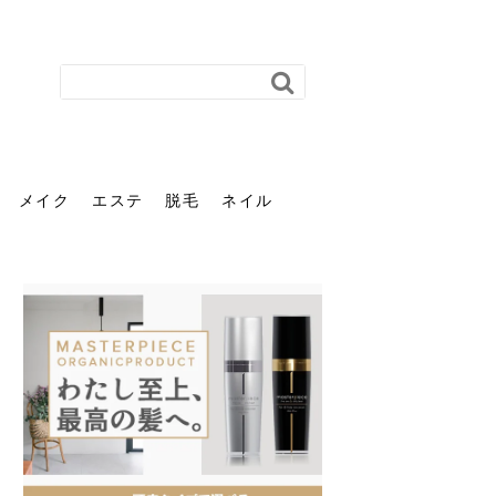
メイク
エステ
脱毛
ネイル
花粉で髪がパサパサするの
肌に合う髪色、どう見つけ
40代のパーマがダレる原因
前髪を薄くするための美容
ヘッドスパで頭皮をケアし
ストレスで髪の毛はどう変
40代の髪を悩みに最適！韓
「おしゃれ」と「身だしな
エステの勧誘が怖い人へ。
「今さら」なんて言わせな
オフィスネイルでも「キラ
はなぜ？原因と落とし方・
る？「イエベ」「ブルベ」
とは？自宅でできる復活術
院の頼み方とは？失敗しな
よう！ヘッドスパの効果と
わる？抜け毛・パサつきの
国発「ダリーフ」でヘアセ
み」は違う。相手に信頼感
断ることは悪くない。自分
い。40代のVIO・顔脱毛、
キラ」はOK？派手に見えな