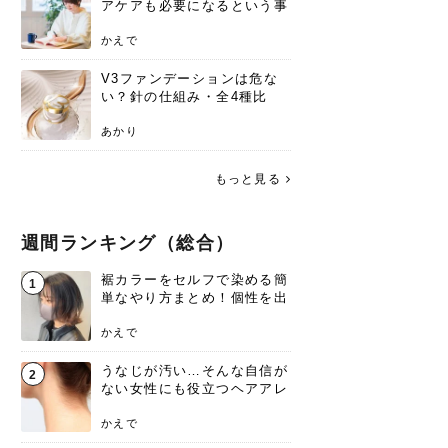
アケアも必要になるという事
実を知っていますか？
かえで
V3ファンデーションは危な
い？針の仕組み・全4種比
較・正規品の買い方まで徹底
解説
あかり
もっと見る
週間ランキング（総合）
裾カラーをセルフで染める簡
1
単なやり方まとめ！個性を出
すなら今！
かえで
うなじが汚い…そんな自信が
2
ない女性にも役立つヘアアレ
ンジあります！
かえで