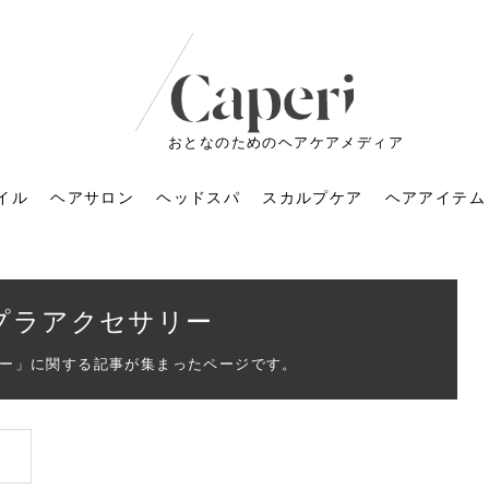
おとなのためのヘアケアメディア
イル
ヘアサロン
ヘッドスパ
スカルプケア
ヘアアイテム
プラアクセサリー
ー」に関する記事が集まったページです。
ートメントの付け方で
くすみが気になる人
6年のショートウルフ最
室に行くのが恥ずかし
ドスパの落とし穴！知
育てるには？毎日の洗
エキスシャンプーって
マリストのメイク術｜
小顔を目指す！美容鍼
ノリが変わる「顔脱
6年運気アップネイルガ
朝の5分が変わる！寝癖がつ
ツヤと透明感で垢抜ける！
ルーズウェーブとは？2026
お気に入りのお店が倒産し
頭皮を刺激してお顔のリフ
頭皮マッサージで目がぱっ
アイロンが苦手でも大丈
V3ファンデーションは危な
リンパマッサージと経絡マ
子供の脱毛、日焼け肌はN
そのネイル、本当に似合っ
がりが変わる｜効かな
026春トレンドの明る
レンドとは？ナチュラ
髪質の変化に気づいた
いと損する真実
と生活習慣を見直す基
いいの？無印良品など
いアイテムで「自分ら
果と後悔しない選び方
4つのメリットと、始
を公開！幸運を呼ぶ色
かない予防方法と時短寝癖
自然なヘアカラーで作る
年の注目スタイルと長さ別
た後の美容室の探し方！失
トアップ♪毎日こつこつカン
ちりする理由は？具体的な
夫！ブラッシング感覚で使
い？針の仕組み・全4種比
ッサージの違いとは？効果
G？親子で学ぶ、安心・安全
てる？指先をきれいに見え