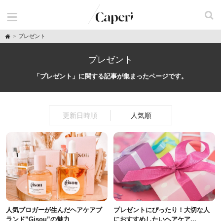
H
プレゼント
o
m
e
プレゼント
「プレゼント」に関する記事が集まったページです。
更新日時順
人気順
人気ブロガーが生んだヘアケアブ
プレゼントにぴったり！大切な人
ランド”Gisou”の魅力
におすすめしたいヘアケア...