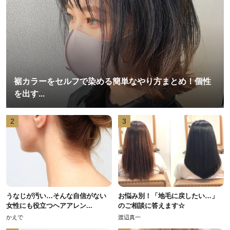
裾カラーをセルフで染める簡単なやり方まとめ！個性
を出す...
2
3
うなじが汚い…そんな自信がない
お悩み別！「地毛に戻したい…」
女性にも役立つヘアアレン...
のご相談に答えます☆
かえで
渡辺真一