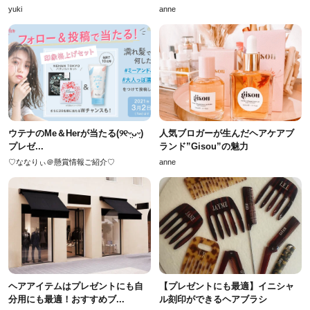
yuki
anne
ウテナのMe＆Herが当たる(୨୧ᵕ̤ᴗᵕ̤)
人気ブロガーが生んだヘアケアブ
プレゼ...
ランド”Gisou”の魅力
♡ななりぃ＠懸賞情報ご紹介♡
anne
ヘアアイテムはプレゼントにも自
【プレゼントにも最適】イニシャ
分用にも最適！おすすめブ...
ル刻印ができるヘアブラシ