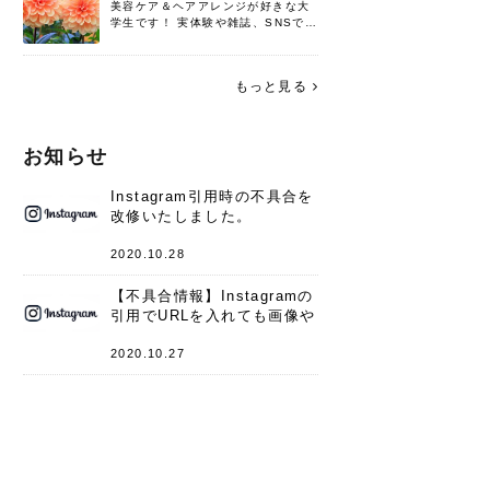
美容ケア＆ヘアアレンジが好きな大
学生です！ 実体験や雑誌、SNSで知
った情報を書いていこうと思いま
す。 これからよろしくお願いします
(*^^*)♪
もっと見る
お知らせ
Instagram引用時の不具合を
改修いたしました。
2020.10.28
【不具合情報】Instagramの
引用でURLを入れても画像や
キャプションが表示されない
件
2020.10.27