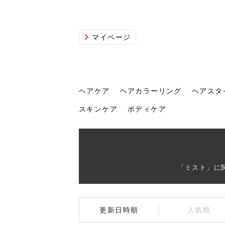
マイページ
ヘアケア
ヘアカラーリング
ヘアスタ
スキンケア
ボディケア
ヘアケア
ヘアカラーリング
ヘアスタイル
ヘアサロン
ヘッドスパ
スカルプケア
ヘアアイテム
メイク
エステ
脱毛
ネイル
スキンケア
ボディケア
「ミスト」に
トリ
髪の
202
美容
ヘッ
髪を
発酵
ミニ
針で
化粧
202
更新日時順
人気順
仕上
へ！2
新ト
い？
らな
い方
何が
少な
の効
毛」。
イド