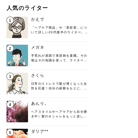
人気のライター
かえで
1
「ヘアケア商品」や「美容室」につ
いて詳しい20代後半のライター。楽
しみながら執筆させていただきま
す！
メガネ
2
手荒れが原因で美容師を退職。その
後はその知識を使って、ライターと
して転身したヘアケアオタクです。
髪の知識をわかりやすく紹介しま
す！
さくら
3
日常のストレスで髪が薄くなった女
性を応援！自分の経験をもとに、執
筆させていただきました。
あんり。
4
ヘアスタイルやヘアケアから自分磨
き中♪ 髪のオシャレをもっと楽しめ
るよう、日々勉強＆実践しています
♡ 役立つ情報をお届けできるように
頑張ります！よろしくお願いしま
ダリア**
5
す。