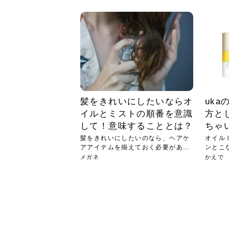
急に
人の
い原因.
めく..
ル...
時こそ.
本ケ
のシャ.
しい美.
のポ
める前.
と...
ヘッドス
と種
果。
血行を促
トリート
2026
2026
しばらく
髪をきれ
スキンケ
「たくさ
フェイス
顔の産毛
最近、な
できる.
魅力と、
効果が...
大きく変
すみカラ
ルでエア
ろそろ髪
ムを増や
ンプーに
に、実際
いうお悩
で抜くな
気がする
さろめ
の塗り...
く...
解...
思って...
頭皮の...
などの...
ものばか.
しょう...
感じて...
じつは...
ふと鏡を
痩身エス
落ち込ん
機器を使
メガネ
さくら
かえで
メガネ
さくら
さくら
あおい
あかり
あおい
あおい
その原...
技によ...
あおい
あかり
髪をきれいにしたいならオ
uk
イルとミストの順番を意識
方と
して！意味することとは？
ちゃ
髪をきれいにしたいのなら、ヘアケ
オイル
アアイテムを揃えておく必要があり
ンとこ
ます...
の...
メガネ
かえで