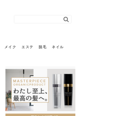
メイク
エステ
脱毛
ネイル
花粉で髪がパサパサするの
肌に合う髪色、どう見つけ
40代のパーマがダレる原因
前髪を薄くするための美容
ヘッドスパで頭皮をケアし
ストレスで髪の毛はどう変
40代の髪を悩みに最適！韓
「おしゃれ」と「身だしな
エステの勧誘が怖い人へ。
「今さら」なんて言わせな
オフィスネイルでも「キラ
はなぜ？原因と落とし方・
る？「イエベ」「ブルベ」
とは？自宅でできる復活術
院の頼み方とは？失敗しな
よう！ヘッドスパの効果と
わる？抜け毛・パサつきの
国発「ダリーフ」でヘアセ
み」は違う。相手に信頼感
断ることは悪くない。自分
い。40代のVIO・顔脱毛、
キラ」はOK？派手に見えな