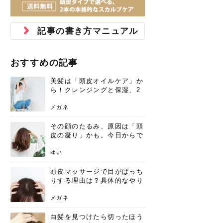
ジュベルック スキンの効果
本気の痩身と体質改善に。
防ぎ方を紹介
診断と...
と長...
いため...
おすすめの人
原因と...
ット...
を与え...
を守る...
賢...
い上...
とは？毛穴・ニキビ跡への
アーユルヴェーダに基づく
花粉の季節になると、髪がパサつく、
美容室で素敵なヘアカラーに染めても
パーマをかけたばかりなのに、もうカ
前髪は薄くしたほうが今風でおしゃれ
普段目に見えない頭皮ですが、何のケ
最近、髪のツヤがなくなったという方
韓国コスメを使うのは若い子だけだと
新しい環境に臨むとき、多くの人が意
「初回限定〇〇円！」そんなお得な体
40代になって、ふと自分のムダ毛のこ
仕事中も、ふとした瞬間に自分の指先
変化...
「イン...
広がる、手触りが悪いと感じた経験は
らったのに、家に帰って鏡を見たら、
ールがダレてしまったと感じている方
だと思っている人は、前髪を早く変え
アもせずに放っておくとダメージが蓄
や、抜け毛が増えたと悩んでいる方
思っていないでしょうか？ダリーフの
識するのが「身だしなみ」です。特に
験エステに行ってみたいけど、『押し
とが気になり始めたけど、「今から脱
を見て、気分が上がるという心ときめ
記事の書き方マニュアル
ありま...
「なん...
はいな...
たいと...
積して...
は、スト...
グラム...
メイク...
に弱い...
毛を...
く「キ...
ニキビ跡の凸凹をどうにかしたいと、
自己流のダイエットではなかなか落ち
肌の質感でお悩みではないでしょう
ない、頑固な脂肪やセルライトを、本
さくら
かえで
メガネ
かえで
yukarin
さくら
さくら
さな
さな
さな
あおい
か？肌に...
気で体...
おすすめの記事
ゆい
さな
美髪は「頭皮オイルケア」か
ら！クレンジングと保湿、2
つの方法と効果を解説
メガネ
その顔のたるみ、原因は「頭
皮の凝り」かも。今日からで
きる、リフトアップ頭皮マッ
サージ
ゆい
頭皮マッサージで目がぱっち
りする理由は？具体的なやり
方と継続のコツを解説
メガネ
白髪を見つけたら切ったほう