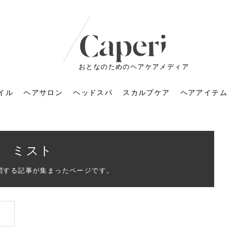
おとなのためのヘアケアメディア
イル
ヘアサロン
ヘッドスパ
スカルプケア
ヘアアイテム
ミスト
関する記事が集まったページです。
ートメントの付け方で
くすみが気になる人
6年のショートウルフ最
室に行くのが恥ずかし
ドスパの落とし穴！知
育てるには？毎日の洗
エキスシャンプーって
マリストのメイク術｜
小顔を目指す！美容鍼
ノリが変わる「顔脱
6年運気アップネイルガ
朝の5分が変わる！寝癖がつ
ツヤと透明感で垢抜ける！
ルーズウェーブとは？2026
お気に入りのお店が倒産し
頭皮を刺激してお顔のリフ
頭皮マッサージで目がぱっ
アイロンが苦手でも大丈
V3ファンデーションは危な
リンパマッサージと経絡マ
子供の脱毛、日焼け肌はN
そのネイル、本当に似合っ
がりが変わる｜効かな
026春トレンドの明る
レンドとは？ナチュラ
髪質の変化に気づいた
いと損する真実
と生活習慣を見直す基
いいの？無印良品など
いアイテムで「自分ら
果と後悔しない選び方
4つのメリットと、始
を公開！幸運を呼ぶ色
かない予防方法と時短寝癖
自然なヘアカラーで作る
年の注目スタイルと長さ別
た後の美容室の探し方！失
トアップ♪毎日こつこつカン
ちりする理由は？具体的な
夫！ブラッシング感覚で使
い？針の仕組み・全4種比
ッサージの違いとは？効果
G？親子で学ぶ、安心・安全
てる？指先をきれいに見え