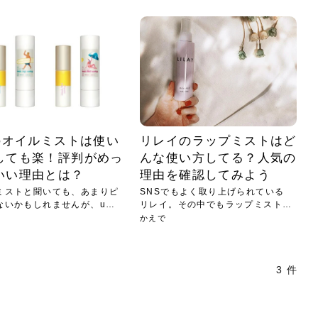
小じわが増えた？原因
手ならではの痩身効
ルルルン ハイドラのどれが
その医療ダイエット、後悔
..
.
..
ア
..
..
イント
..
直し...
「きれい...
の...
敗しに...
タン小顔☆
やり方...
えるヘア...
較・...
と、自...
なエ...
るのは...
パは、頭皮の汚れを落として
類の見分け方＆自宅で
オールハンドエステの
良い？その違いは？PDRN
しませんか？失敗する人の
進し、リラックス効果や美髪
メントの付け方で仕上がりは
春のトレンドカラーは明るめのく
年のショートウルフは、ナチュラ
美容室に行けていないし、そ
いに育てるには高価なアイテ
アで人気の発酵成分が、シャ
んのコスメを持っているの
ラインをすっきりさせたいと
をカミソリで剃って、毛抜き
んとなく運気が停滞している
新生活シーズン、朝の身支度を少しで
職場で浮かない落ち着いたトーンにし
2026年はレイヤーカットを使った髪型
美容室を倒産する数が増えているとい
毎日のちょっとした習慣で小顔は作れ
目元の印象を左右するのは目そのもの
ヘアアイロンを使うのが苦手、火傷が
メイクをしている時間も、スキンケア
サロンのメニューを見ていると、「リ
「ムダ毛が気になる」とお子さんが悩
SNSや雑誌で見かけた素敵なネイルデ
..
...
や...
共通点...
わります。今回は、毛先中心
ーです。ただし、髪がすでに
リーな仕上がりが今っぽい正
型を変えて気分転換したいと
す前に、洗い方や乾かし方、
も広がっています。無印良品
に使っているのはいつも同じ
みを抱えている方はいないで
ど、日々の自己処理を手間に
と悩んでいないでしょうか？
も短くしたい人は多いはず。じつは寝
たいけれど、どこか垢抜けた印象にし
のトレンドと重なり、ルーズウェーブ
うニュースがありました。もともと美
る！頭のこりをほぐしてフェイスライ
ではなく、頭皮の状態かもしれませ
怖いと感じている方はいないでしょう
の時間に変えるという発想から生まれ
ンパマッサージ」の他に「経絡マッサ
んでいる姿を見て、エステ脱毛を検討
ザインを、いざ自分の爪に試してみた
..
見て、急に小じわが増えたと
テと一言で言っても、最新の
癖は、...
たいと...
ヘ...
容室の...
ンのリ...
ん。以下...
か？そ...
たのが...
ージ」...
し始め...
ら、...
ルルルン ハイドラシリーズを使いたい
医師の管理のもと、科学的根拠に基づ
でいないでしょうか？じつは
ったものから、昔ながらの手
けれど、種類が多くてどれを選べばい
いて行う「医療ダイエット」は、自己
かえで
さくら
かえで
かえで
chicca
メガネ
さくら
あかり
あかり
あおい
さな
いか...
流のダ...
さな
さな
もっと見る
もっと見る
もっと見る
もっと見る
もっと見る
もっと見る
もっと見る
もっと見る
もっと見る
もっと見る
もっと見る
もっと見る
もっと見る
aのオイルミストは使い
リレイのラップミストはど
しても楽！評判がめっ
んな使い方してる？人気の
いい理由とは？
理由を確認してみよう
ミストと聞いても、あまりピ
SNSでもよく取り上げられている
ないかもしれませんが、uka
リレイ。その中でもラップミスト
は、他...
かえで
3 件