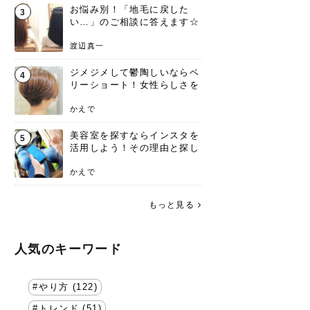
お悩み別！「地毛に戻した
3
い…」のご相談に答えます☆
渡辺真一
ジメジメして鬱陶しいならベ
4
リーショート！女性らしさを
失わないポイント
かえで
美容室を探すならインスタを
5
活用しよう！その理由と探し
方を要チェック
かえで
もっと見る
人気のキーワード
やり方 (122)
トレンド (51)