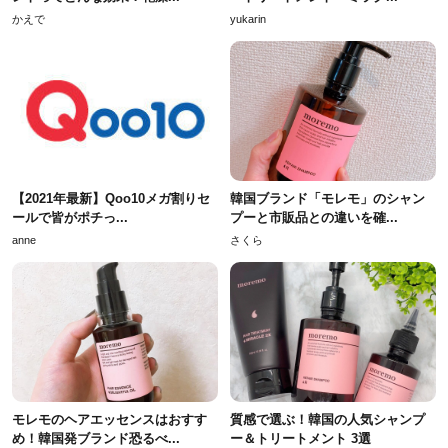
かえで
yukarin
【2021年最新】Qoo10メガ割りセ
韓国ブランド「モレモ」のシャン
ールで皆がポチっ...
プーと市販品との違いを確...
anne
さくら
モレモのヘアエッセンスはおすす
質感で選ぶ！韓国の人気シャンプ
め！韓国発ブランド恐るべ...
ー＆トリートメント 3選