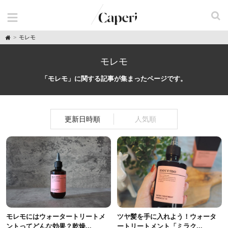
H
モレモ
o
m
e
モレモ
「モレモ」に関する記事が集まったページです。
更新日時順
人気順
モレモにはウォータートリートメ
ツヤ髪を手に入れよう！ウォータ
ントってどんな効果？乾燥...
ートリートメント「ミラク...