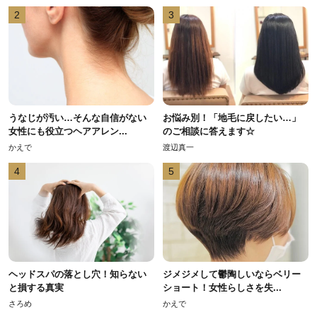
2
3
うなじが汚い…そんな自信がない
お悩み別！「地毛に戻したい…」
女性にも役立つヘアアレン...
のご相談に答えます☆
かえで
渡辺真一
4
5
ヘッドスパの落とし穴！知らない
ジメジメして鬱陶しいならベリー
と損する真実
ショート！女性らしさを失...
さろめ
かえで