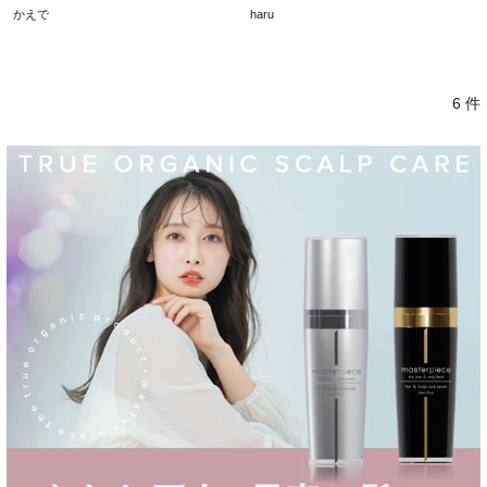
かえで
haru
6 件