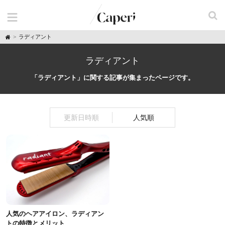
H
ラディアント
o
m
e
ラディアント
「ラディアント」に関する記事が集まったページです。
更新日時順
人気順
人気のヘアアイロン、ラディアン
トの特徴とメリット