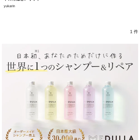
yukarin
1 件