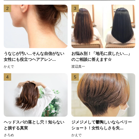
2
3
うなじが汚い…そんな自信がない
お悩み別！「地毛に戻したい…」
女性にも役立つヘアアレン...
のご相談に答えます☆
かえで
渡辺真一
4
5
ヘッドスパの落とし穴！知らない
ジメジメして鬱陶しいならベリー
と損する真実
ショート！女性らしさを失...
さろめ
かえで