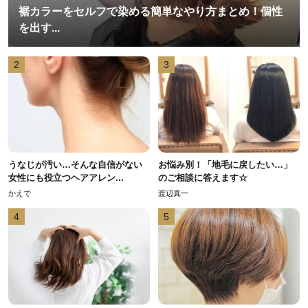
裾カラーをセルフで染める簡単なやり方まとめ！個性
を出す...
2
3
うなじが汚い…そんな自信がない
お悩み別！「地毛に戻したい…」
女性にも役立つヘアアレン...
のご相談に答えます☆
かえで
渡辺真一
4
5