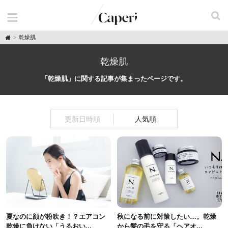
H
乾燥肌
o
m
e
乾燥肌
「乾燥肌」に関する記事が集まったページです。
更新日時順
人気順
夏なのに顔が粉吹き！？エアコン
秋になる前に対策したい…。乾燥
乾燥に負けない「うるおい...
から髪の毛を守る「ヘアオ...