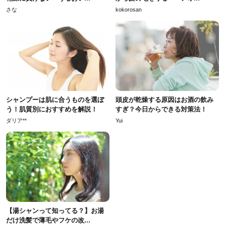
さな
kokorosan
シャンプーは肌に合うものを選ぼ
頭皮が乾燥する原因はお酒の飲み
う！肌質別におすすめを解説！
すぎ？今日からできる対策法！
ダリア**
Yui
【湯シャンって知ってる？】お湯
だけ洗髪で薄毛やフケの改...