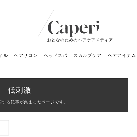
おとなのためのヘアケアメディア
イル
ヘアサロン
ヘッドスパ
スカルプケア
ヘアアイテム
低刺激
関する記事が集まったページです。
ートメントの付け方で
くすみが気になる人
6年のショートウルフ最
室に行くのが恥ずかし
ドスパの落とし穴！知
育てるには？毎日の洗
エキスシャンプーって
マリストのメイク術｜
小顔を目指す！美容鍼
ノリが変わる「顔脱
6年運気アップネイルガ
朝の5分が変わる！寝癖がつ
ツヤと透明感で垢抜ける！
ルーズウェーブとは？2026
お気に入りのお店が倒産し
頭皮を刺激してお顔のリフ
頭皮マッサージで目がぱっ
アイロンが苦手でも大丈
V3ファンデーションは危な
リンパマッサージと経絡マ
子供の脱毛、日焼け肌はN
そのネイル、本当に似合っ
がりが変わる｜効かな
026春トレンドの明る
レンドとは？ナチュラ
髪質の変化に気づいた
いと損する真実
と生活習慣を見直す基
いいの？無印良品など
いアイテムで「自分ら
果と後悔しない選び方
4つのメリットと、始
を公開！幸運を呼ぶ色
かない予防方法と時短寝癖
自然なヘアカラーで作る
年の注目スタイルと長さ別
た後の美容室の探し方！失
トアップ♪毎日こつこつカン
ちりする理由は？具体的な
夫！ブラッシング感覚で使
い？針の仕組み・全4種比
ッサージの違いとは？効果
G？親子で学ぶ、安心・安全
てる？指先をきれいに見え