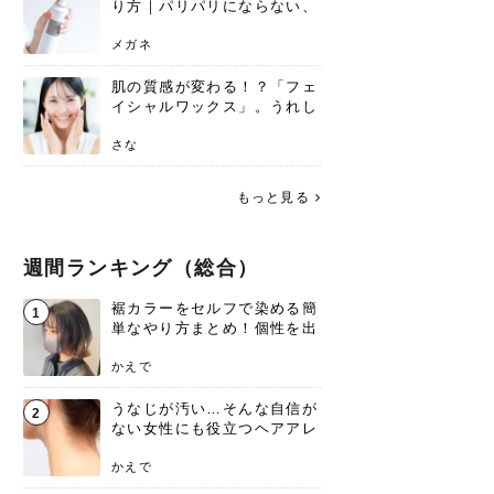
り方｜パリパリにならない、
自然なキープ術を解説
メガネ
肌の質感が変わる！？「フェ
イシャルワックス」。うれし
いメリットと、肌荒れしない
ための基礎知識
さな
もっと見る
週間ランキング（総合）
裾カラーをセルフで染める簡
1
単なやり方まとめ！個性を出
すなら今！
かえで
うなじが汚い…そんな自信が
2
ない女性にも役立つヘアアレ
ンジあります！
かえで