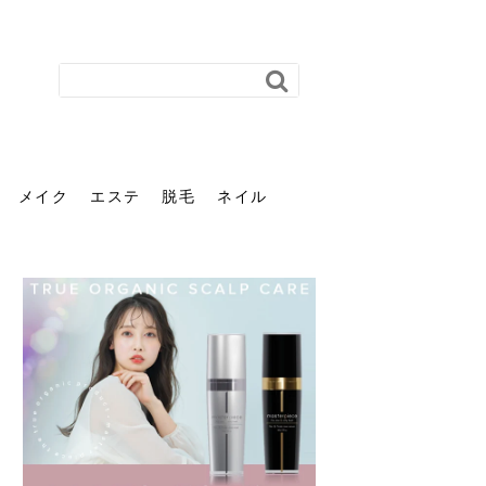
メイク
エステ
脱毛
ネイル
花粉で髪がパサパサするの
肌に合う髪色、どう見つけ
40代のパーマがダレる原因
前髪を薄くするための美容
ヘッドスパで頭皮をケアし
ストレスで髪の毛はどう変
40代の髪を悩みに最適！韓
「おしゃれ」と「身だしな
エステの勧誘が怖い人へ。
「今さら」なんて言わせな
オフィスネイルでも「キラ
はなぜ？原因と落とし方・
る？「イエベ」「ブルベ」
とは？自宅でできる復活術
院の頼み方とは？失敗しな
よう！ヘッドスパの効果と
わる？抜け毛・パサつきの
国発「ダリーフ」でヘアセ
み」は違う。相手に信頼感
断ることは悪くない。自分
い。40代のVIO・顔脱毛、
キラ」はOK？派手に見えな