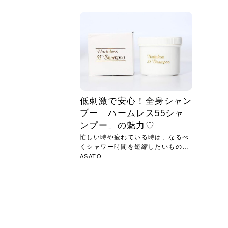
急に
人の
い原因.
めく..
ル...
時こそ.
本ケ
のシャ.
しい美.
のポ
める前.
と...
ヘッドス
と種
果。
血行を促
トリート
2026
2026
しばらく
髪をきれ
スキンケ
「たくさ
フェイス
顔の産毛
最近、な
できる.
魅力と、
効果が...
大きく変
すみカラ
ルでエア
ろそろ髪
ムを増や
ンプーに
に、実際
いうお悩
で抜くな
気がする
さろめ
の塗り...
く...
解...
思って...
頭皮の...
などの...
ものばか.
しょう...
感じて...
じつは...
ふと鏡を
痩身エス
落ち込ん
機器を使
メガネ
さくら
かえで
メガネ
さくら
さくら
あおい
あかり
あおい
あおい
その原...
技によ...
あおい
あかり
低刺激で安心！全身シャン
プー「ハームレス55シャ
ンプー」の魅力♡
忙しい時や疲れている時は、なるべ
くシャワー時間を短縮したいもの。
...
ASATO