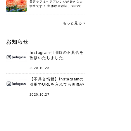
美容ケア＆ヘアアレンジが好きな大
学生です！ 実体験や雑誌、SNSで知
った情報を書いていこうと思いま
す。 これからよろしくお願いします
(*^^*)♪
もっと見る
お知らせ
Instagram引用時の不具合を
改修いたしました。
2020.10.28
【不具合情報】Instagramの
引用でURLを入れても画像や
キャプションが表示されない
件
2020.10.27