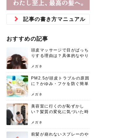
ジュベルック スキンの効果
本気の痩身と体質改善に。
防ぎ方を紹介
診断と...
と長...
いため...
おすすめの人
原因と...
ット...
を与え...
を守る...
賢...
い上...
とは？毛穴・ニキビ跡への
アーユルヴェーダに基づく
花粉の季節になると、髪がパサつく、
美容室で素敵なヘアカラーに染めても
パーマをかけたばかりなのに、もうカ
前髪は薄くしたほうが今風でおしゃれ
普段目に見えない頭皮ですが、何のケ
最近、髪のツヤがなくなったという方
韓国コスメを使うのは若い子だけだと
新しい環境に臨むとき、多くの人が意
「初回限定〇〇円！」そんなお得な体
40代になって、ふと自分のムダ毛のこ
仕事中も、ふとした瞬間に自分の指先
変化...
「イン...
広がる、手触りが悪いと感じた経験は
らったのに、家に帰って鏡を見たら、
ールがダレてしまったと感じている方
だと思っている人は、前髪を早く変え
アもせずに放っておくとダメージが蓄
や、抜け毛が増えたと悩んでいる方
思っていないでしょうか？ダリーフの
識するのが「身だしなみ」です。特に
験エステに行ってみたいけど、『押し
とが気になり始めたけど、「今から脱
を見て、気分が上がるという心ときめ
記事の書き方マニュアル
ありま...
「なん...
はいな...
たいと...
積して...
は、スト...
グラム...
メイク...
に弱い...
毛を...
く「キ...
ニキビ跡の凸凹をどうにかしたいと、
自己流のダイエットではなかなか落ち
肌の質感でお悩みではないでしょう
ない、頑固な脂肪やセルライトを、本
さくら
かえで
メガネ
かえで
yukarin
さくら
さくら
さな
さな
さな
あおい
か？肌に...
気で体...
おすすめの記事
ゆい
さな
頭皮マッサージで目がぱっち
りする理由は？具体的なやり
方と継続のコツを解説
メガネ
PM2.5が頭皮トラブルの原因
に？かゆみ・フケを防ぐ簡単
ケア方法
メガネ
美容室に行くのが恥ずかし
い？髪質の変化に気づいた時
こそ、プロを頼るべき理由
メガネ
前髪が崩れないスプレーのや