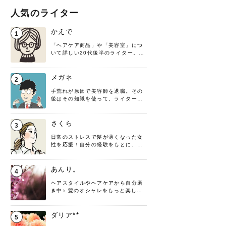
人気のライター
かえで
1
「ヘアケア商品」や「美容室」につ
いて詳しい20代後半のライター。楽
しみながら執筆させていただきま
す！
メガネ
2
手荒れが原因で美容師を退職。その
後はその知識を使って、ライターと
して転身したヘアケアオタクです。
髪の知識をわかりやすく紹介しま
す！
さくら
3
日常のストレスで髪が薄くなった女
性を応援！自分の経験をもとに、執
筆させていただきました。
あんり。
4
ヘアスタイルやヘアケアから自分磨
き中♪ 髪のオシャレをもっと楽しめ
るよう、日々勉強＆実践しています
♡ 役立つ情報をお届けできるように
頑張ります！よろしくお願いしま
ダリア**
5
す。