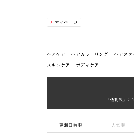
マイページ
ヘアケア
ヘアカラーリング
ヘアスタ
スキンケア
ボディケア
ヘアケア
ヘアカラーリング
ヘアスタイル
ヘアサロン
ヘッドスパ
スカルプケア
ヘアアイテム
メイク
エステ
脱毛
ネイル
スキンケア
ボディケア
「低刺激」に
トリ
髪の
202
美容
ヘッ
髪を
発酵
ミニ
針で
化粧
202
更新日時順
人気順
仕上
へ！2
新ト
い？
らな
い方
何が
少な
の効
毛」。
イド