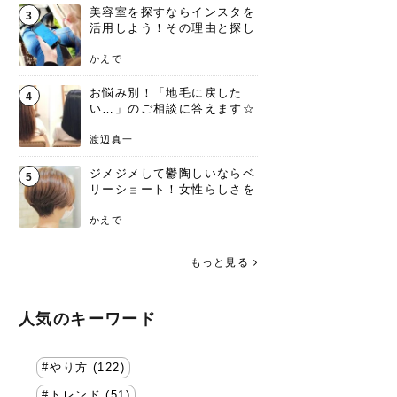
美容室を探すならインスタを
3
活用しよう！その理由と探し
方を要チェック
かえで
お悩み別！「地毛に戻した
4
い…」のご相談に答えます☆
渡辺真一
ジメジメして鬱陶しいならベ
5
リーショート！女性らしさを
失わないポイント
かえで
もっと見る
人気のキーワード
やり方 (122)
トレンド (51)