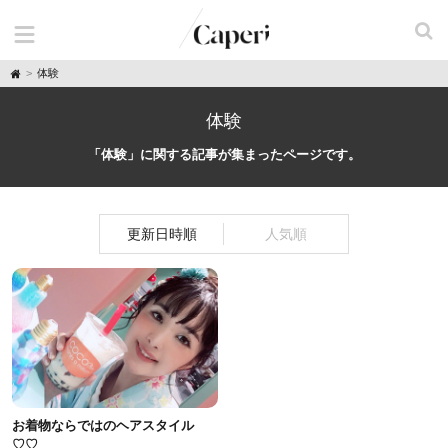
H
体験
o
m
e
体験
「体験」に関する記事が集まったページです。
更新日時順
人気順
お着物ならではのヘアスタイル
♡♡