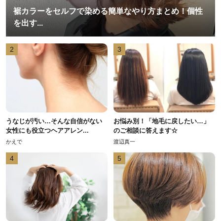
裾カラーをセルフで染める簡単なやり方まとめ！個性
を出す...
2
3
うなじが汚い…そんな自信がない
お悩み別！「地毛に戻したい…」
女性にも役立つヘアアレン...
のご相談に答えます☆
かえで
渡辺真一
4
5