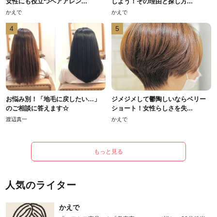
女性にも役立つヘアアレン...
しよう！その理由と探し方...
かえで
かえで
4
5
お悩み別！「地毛に戻したい…」
ジメジメして鬱陶しいならベリー
のご相談に答えます☆
ショート！女性らしさを失...
渡辺真一
かえで
もっと見る
人気のライター
かえで