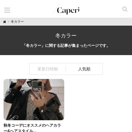
H
冬カラー
o
m
e
冬カラー
「冬カラー」に関する記事が集まったページです。
更新日時順
人気順
秋冬コーデにオススメのヘアカラ
ー&ヘアスタイル...