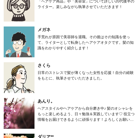
「ヘアケア商品」や「美容室」について詳しい20代後半の
ライター。楽しみながら執筆させていただきます！
メガネ
手荒れが原因で美容師を退職。その後はその知識を使っ
て、ライターとして転身したヘアケアオタクです。髪の知
識をわかりやすく紹介します！
さくら
日常のストレスで髪が薄くなった女性を応援！自分の経験
をもとに、執筆させていただきました。
あんり。
ヘアスタイルやヘアケアから自分磨き中♪ 髪のオシャレを
もっと楽しめるよう、日々勉強＆実践しています♡ 役立つ
情報をお届けできるように頑張ります！よろしくお願いし
ます。
ダリア**