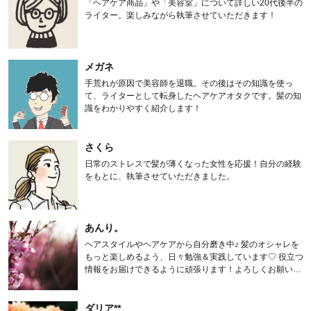
「ヘアケア商品」や「美容室」について詳しい20代後半の
ライター。楽しみながら執筆させていただきます！
メガネ
手荒れが原因で美容師を退職。その後はその知識を使っ
て、ライターとして転身したヘアケアオタクです。髪の知
識をわかりやすく紹介します！
さくら
日常のストレスで髪が薄くなった女性を応援！自分の経験
をもとに、執筆させていただきました。
あんり。
ヘアスタイルやヘアケアから自分磨き中♪ 髪のオシャレを
もっと楽しめるよう、日々勉強＆実践しています♡ 役立つ
情報をお届けできるように頑張ります！よろしくお願いし
ます。
ダリア**