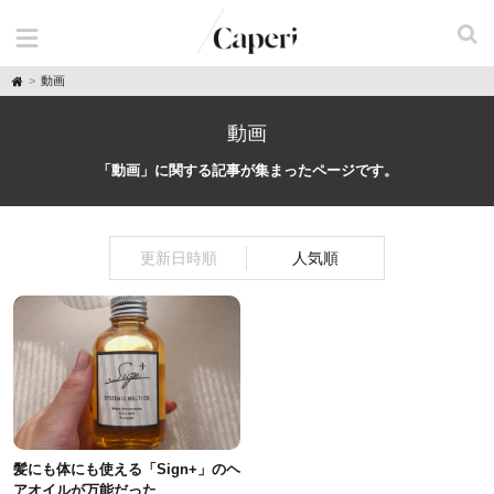
H
動画
o
m
e
動画
「動画」に関する記事が集まったページです。
更新日時順
人気順
髪にも体にも使える「Sign+」のヘ
アオイルが万能だった