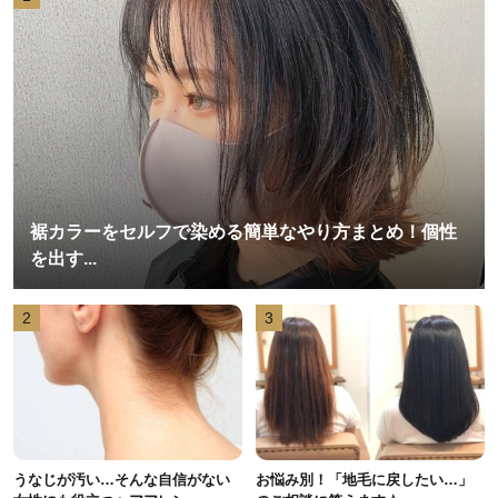
裾カラーをセルフで染める簡単なやり方まとめ！個性
を出す...
2
3
うなじが汚い…そんな自信がない
お悩み別！「地毛に戻したい…」