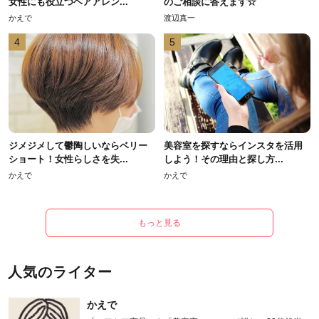
女性にも役立つヘアアレン...
のご相談に答えます☆
かえで
渡辺真一
4
5
ジメジメして鬱陶しいならベリー
美容室を探すならインスタを活用
ショート！女性らしさを失...
しよう！その理由と探し方...
かえで
かえで
もっと見る
人気のライター
かえで