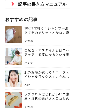
ジュベルック スキンの効果
本気の痩身と体質改善に。
防ぎ方を紹介
診断と...
と長...
いため...
おすすめの人
原因と...
ット...
を与え...
を守る...
賢...
い上...
記事の書き方マニュアル
とは？毛穴・ニキビ跡への
アーユルヴェーダに基づく
花粉の季節になると、髪がパサつく、
美容室で素敵なヘアカラーに染めても
パーマをかけたばかりなのに、もうカ
前髪は薄くしたほうが今風でおしゃれ
普段目に見えない頭皮ですが、何のケ
最近、髪のツヤがなくなったという方
韓国コスメを使うのは若い子だけだと
新しい環境に臨むとき、多くの人が意
「初回限定〇〇円！」そんなお得な体
40代になって、ふと自分のムダ毛のこ
仕事中も、ふとした瞬間に自分の指先
変化...
「イン...
広がる、手触りが悪いと感じた経験は
らったのに、家に帰って鏡を見たら、
ールがダレてしまったと感じている方
だと思っている人は、前髪を早く変え
アもせずに放っておくとダメージが蓄
や、抜け毛が増えたと悩んでいる方
思っていないでしょうか？ダリーフの
識するのが「身だしなみ」です。特に
験エステに行ってみたいけど、『押し
とが気になり始めたけど、「今から脱
を見て、気分が上がるという心ときめ
ありま...
「なん...
はいな...
たいと...
積して...
は、スト...
グラム...
メイク...
に弱い...
毛を...
く「キ...
ニキビ跡の凸凹をどうにかしたいと、
自己流のダイエットではなかなか落ち
おすすめの記事
肌の質感でお悩みではないでしょう
ない、頑固な脂肪やセルライトを、本
さくら
かえで
メガネ
かえで
yukarin
さくら
さくら
さな
さな
さな
あおい
か？肌に...
気で体...
100均で叶う！シャンプー泡
ゆい
さな
立て器のメリットとサロン級
の髪を作る活用術
メガネ
自然なヘアスタイルとは？ヘ
アケアも必要になるという事
実を知っていますか？
かえで
肌の質感が変わる！？「フェ
イシャルワックス」。うれし
いメリットと、肌荒れしない
ための基礎知識
さな
ラブクロムはどれがいい？素
材・形状の選び方と口コミの
真相
メガネ