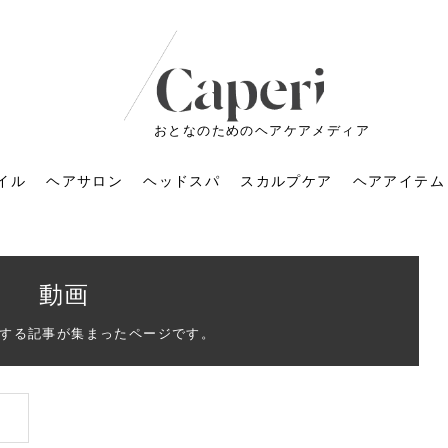
おとなのためのヘアケアメディア
イル
ヘアサロン
ヘッドスパ
スカルプケア
ヘアアイテム
動画
する記事が集まったページです。
ートメントの付け方で
くすみが気になる人
6年のショートウルフ最
室に行くのが恥ずかし
ドスパの落とし穴！知
育てるには？毎日の洗
エキスシャンプーって
マリストのメイク術｜
小顔を目指す！美容鍼
ノリが変わる「顔脱
6年運気アップネイルガ
朝の5分が変わる！寝癖がつ
ツヤと透明感で垢抜ける！
ルーズウェーブとは？2026
お気に入りのお店が倒産し
頭皮を刺激してお顔のリフ
頭皮マッサージで目がぱっ
アイロンが苦手でも大丈
V3ファンデーションは危な
リンパマッサージと経絡マ
子供の脱毛、日焼け肌はN
そのネイル、本当に似合っ
がりが変わる｜効かな
026春トレンドの明る
レンドとは？ナチュラ
髪質の変化に気づいた
いと損する真実
と生活習慣を見直す基
いいの？無印良品など
いアイテムで「自分ら
果と後悔しない選び方
4つのメリットと、始
を公開！幸運を呼ぶ色
かない予防方法と時短寝癖
自然なヘアカラーで作る
年の注目スタイルと長さ別
た後の美容室の探し方！失
トアップ♪毎日こつこつカン
ちりする理由は？具体的な
夫！ブラッシング感覚で使
い？針の仕組み・全4種比
ッサージの違いとは？効果
G？親子で学ぶ、安心・安全
てる？指先をきれいに見え