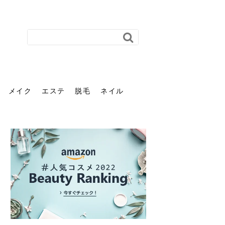
メイク
エステ
脱毛
ネイル
花粉で髪がパサパサするの
肌に合う髪色、どう見つけ
40代のパーマがダレる原因
前髪を薄くするための美容
ヘッドスパで頭皮をケアし
ストレスで髪の毛はどう変
40代の髪を悩みに最適！韓
「おしゃれ」と「身だしな
エステの勧誘が怖い人へ。
「今さら」なんて言わせな
オフィスネイルでも「キラ
はなぜ？原因と落とし方・
る？「イエベ」「ブルベ」
とは？自宅でできる復活術
院の頼み方とは？失敗しな
よう！ヘッドスパの効果と
わる？抜け毛・パサつきの
国発「ダリーフ」でヘアセ
み」は違う。相手に信頼感
断ることは悪くない。自分
い。40代のVIO・顔脱毛、
キラ」はOK？派手に見えな