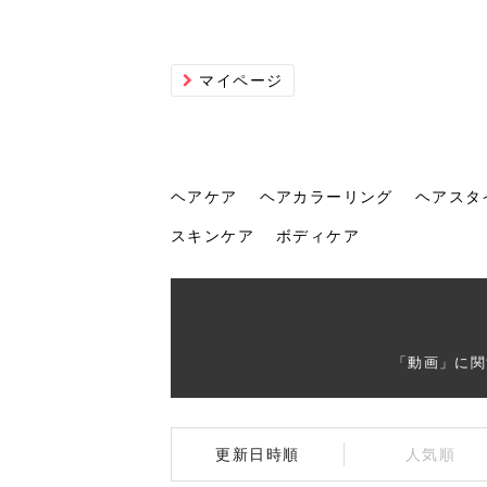
マイページ
ヘアケア
ヘアカラーリング
ヘアスタ
スキンケア
ボディケア
ヘアケア
ヘアカラーリング
ヘアスタイル
ヘアサロン
ヘッドスパ
スカルプケア
ヘアアイテム
メイク
エステ
脱毛
ネイル
スキンケア
ボディケア
「動画」に関
トリ
髪の
202
美容
ヘッ
髪を
発酵
ミニ
針で
化粧
202
更新日時順
人気順
仕上
へ！2
新ト
い？
らな
い方
何が
少な
の効
毛」。
イド