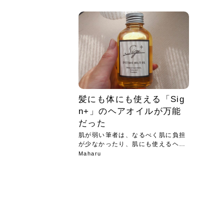
急に
人の
い原因.
めく..
ル...
時こそ.
本ケ
のシャ.
しい美.
のポ
める前.
と...
ヘッドス
と種
果。
血行を促
トリート
2026
2026
しばらく
髪をきれ
スキンケ
「たくさ
フェイス
顔の産毛
最近、な
できる.
魅力と、
効果が...
大きく変
すみカラ
ルでエア
ろそろ髪
ムを増や
ンプーに
に、実際
いうお悩
で抜くな
気がする
さろめ
の塗り...
く...
解...
思って...
頭皮の...
などの...
ものばか.
しょう...
感じて...
じつは...
ふと鏡を
痩身エス
落ち込ん
機器を使
メガネ
さくら
かえで
メガネ
さくら
さくら
あおい
あかり
あおい
あおい
その原...
技によ...
あおい
あかり
髪にも体にも使える「Sig
n+」のヘアオイルが万能
だった
肌が弱い筆者は、なるべく肌に負担
が少なかったり、肌にも使えるヘア
アイ...
Maharu