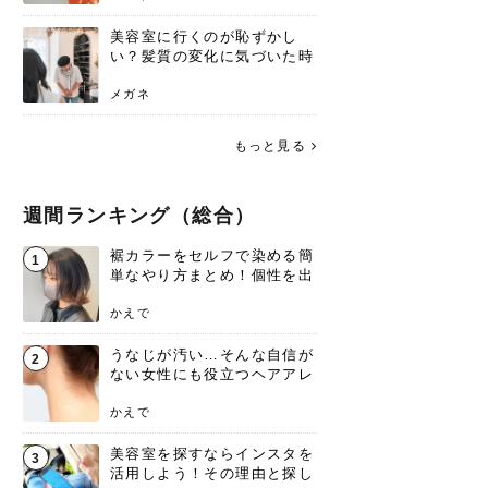
美容室に行くのが恥ずかし
い？髪質の変化に気づいた時
こそ、プロを頼るべき理由
メガネ
もっと見る
週間ランキング（総合）
裾カラーをセルフで染める簡
1
単なやり方まとめ！個性を出
すなら今！
かえで
うなじが汚い…そんな自信が
2
ない女性にも役立つヘアアレ
ンジあります！
かえで
美容室を探すならインスタを
3
活用しよう！その理由と探し