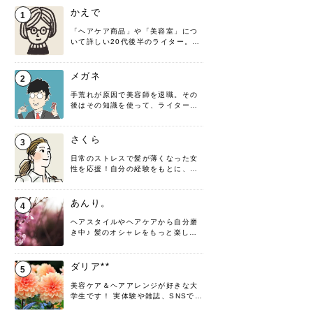
かえで
1
「ヘアケア商品」や「美容室」につ
いて詳しい20代後半のライター。楽
しみながら執筆させていただきま
す！
メガネ
2
手荒れが原因で美容師を退職。その
後はその知識を使って、ライターと
して転身したヘアケアオタクです。
髪の知識をわかりやすく紹介しま
す！
さくら
3
日常のストレスで髪が薄くなった女
性を応援！自分の経験をもとに、執
筆させていただきました。
あんり。
4
ヘアスタイルやヘアケアから自分磨
き中♪ 髪のオシャレをもっと楽しめ
るよう、日々勉強＆実践しています
♡ 役立つ情報をお届けできるように
頑張ります！よろしくお願いしま
ダリア**
5
す。
美容ケア＆ヘアアレンジが好きな大
学生です！ 実体験や雑誌、SNSで知
った情報を書いていこうと思いま