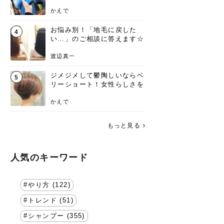
方を要チェック
かえで
お悩み別！「地毛に戻した
4
い…」のご相談に答えます☆
渡辺真一
ジメジメして鬱陶しいならベ
5
リーショート！女性らしさを
失わないポイント
かえで
もっと見る
人気のキーワード
やり方 (122)
トレンド (51)
シャンプー (355)