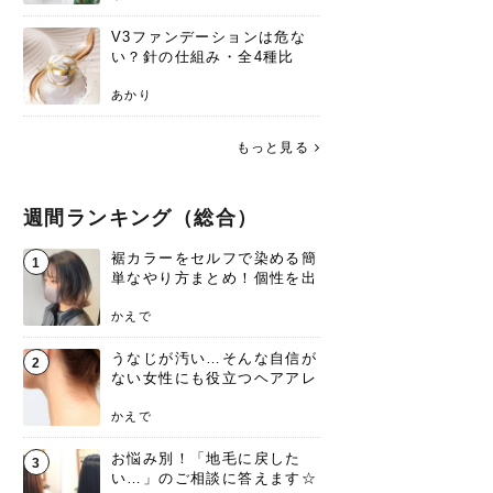
V3ファンデーションは危な
い？針の仕組み・全4種比
較・正規品の買い方まで徹底
解説
あかり
もっと見る
週間ランキング（総合）
裾カラーをセルフで染める簡
1
単なやり方まとめ！個性を出
すなら今！
かえで
うなじが汚い…そんな自信が
2
ない女性にも役立つヘアアレ
ンジあります！
かえで
お悩み別！「地毛に戻した
3
い…」のご相談に答えます☆