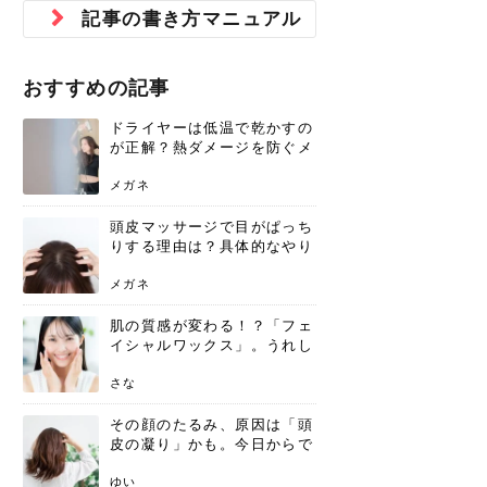
ジュベルック スキンの効果
本気の痩身と体質改善に。
防ぎ方を紹介
診断と...
と長...
いため...
おすすめの人
原因と...
ット...
を与え...
を守る...
賢...
い上...
記事の書き方マニュアル
とは？毛穴・ニキビ跡への
アーユルヴェーダに基づく
花粉の季節になると、髪がパサつく、
美容室で素敵なヘアカラーに染めても
パーマをかけたばかりなのに、もうカ
前髪は薄くしたほうが今風でおしゃれ
普段目に見えない頭皮ですが、何のケ
最近、髪のツヤがなくなったという方
韓国コスメを使うのは若い子だけだと
新しい環境に臨むとき、多くの人が意
「初回限定〇〇円！」そんなお得な体
40代になって、ふと自分のムダ毛のこ
仕事中も、ふとした瞬間に自分の指先
変化...
「イン...
広がる、手触りが悪いと感じた経験は
らったのに、家に帰って鏡を見たら、
ールがダレてしまったと感じている方
だと思っている人は、前髪を早く変え
アもせずに放っておくとダメージが蓄
や、抜け毛が増えたと悩んでいる方
思っていないでしょうか？ダリーフの
識するのが「身だしなみ」です。特に
験エステに行ってみたいけど、『押し
とが気になり始めたけど、「今から脱
を見て、気分が上がるという心ときめ
ありま...
「なん...
はいな...
たいと...
積して...
は、スト...
グラム...
メイク...
に弱い...
毛を...
く「キ...
ニキビ跡の凸凹をどうにかしたいと、
自己流のダイエットではなかなか落ち
おすすめの記事
肌の質感でお悩みではないでしょう
ない、頑固な脂肪やセルライトを、本
さくら
かえで
メガネ
かえで
yukarin
さくら
さくら
さな
さな
さな
あおい
か？肌に...
気で体...
ドライヤーは低温で乾かすの
ゆい
さな
が正解？熱ダメージを防ぐメ
リットと、速乾のコツ
メガネ
頭皮マッサージで目がぱっち
りする理由は？具体的なやり
方と継続のコツを解説
メガネ
肌の質感が変わる！？「フェ
イシャルワックス」。うれし
いメリットと、肌荒れしない
ための基礎知識
さな
その顔のたるみ、原因は「頭
皮の凝り」かも。今日からで
きる、リフトアップ頭皮マッ
サージ
ゆい