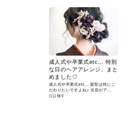
急に
人の
い原因.
めく..
ル...
時こそ.
本ケ
のシャ.
しい美.
のポ
める前.
と...
ヘッドス
と種
果。
血行を促
トリート
2026
2026
しばらく
髪をきれ
スキンケ
「たくさ
フェイス
顔の産毛
最近、な
できる.
魅力と、
効果が...
大きく変
すみカラ
ルでエア
ろそろ髪
ムを増や
ンプーに
に、実際
いうお悩
で抜くな
気がする
さろめ
の塗り...
く...
解...
思って...
頭皮の...
などの...
ものばか.
しょう...
感じて...
じつは...
ふと鏡を
痩身エス
落ち込ん
機器を使
メガネ
さくら
かえで
メガネ
さくら
さくら
あおい
あかり
あおい
あおい
その原...
技によ...
あおい
あかり
成人式や卒業式etc… 特別
な日のヘアアレンジ、まと
めました♡
成人式や卒業式etc… 髪型は特にこ
だわりたいですよね♪ 当店がア...
江口翔子