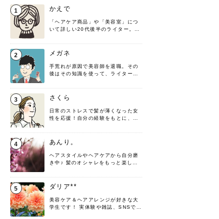
かえで
1
「ヘアケア商品」や「美容室」につ
いて詳しい20代後半のライター。楽
しみながら執筆させていただきま
す！
メガネ
2
手荒れが原因で美容師を退職。その
後はその知識を使って、ライターと
して転身したヘアケアオタクです。
髪の知識をわかりやすく紹介しま
す！
さくら
3
日常のストレスで髪が薄くなった女
性を応援！自分の経験をもとに、執
筆させていただきました。
あんり。
4
ヘアスタイルやヘアケアから自分磨
き中♪ 髪のオシャレをもっと楽しめ
るよう、日々勉強＆実践しています
♡ 役立つ情報をお届けできるように
頑張ります！よろしくお願いしま
ダリア**
5
す。
美容ケア＆ヘアアレンジが好きな大
学生です！ 実体験や雑誌、SNSで知
った情報を書いていこうと思いま