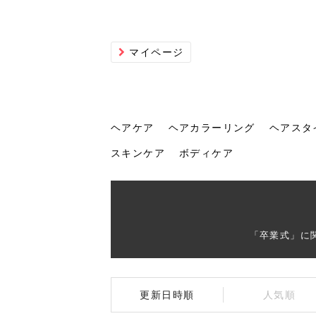
マイページ
ヘアケア
ヘアカラーリング
ヘアスタ
スキンケア
ボディケア
ヘアケア
ヘアカラーリング
ヘアスタイル
ヘアサロン
ヘッドスパ
スカルプケア
ヘアアイテム
メイク
エステ
脱毛
ネイル
スキンケア
ボディケア
「卒業式」に
トリ
髪の
202
美容
ヘッ
髪を
発酵
ミニ
針で
化粧
202
更新日時順
人気順
仕上
へ！2
新ト
い？
らな
い方
何が
少な
の効
毛」。
イド