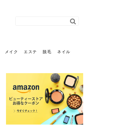
メイク
エステ
脱毛
ネイル
花粉で髪がパサパサするの
肌に合う髪色、どう見つけ
40代のパーマがダレる原因
前髪を薄くするための美容
ヘッドスパで頭皮をケアし
ストレスで髪の毛はどう変
40代の髪を悩みに最適！韓
「おしゃれ」と「身だしな
エステの勧誘が怖い人へ。
「今さら」なんて言わせな
オフィスネイルでも「キラ
はなぜ？原因と落とし方・
る？「イエベ」「ブルベ」
とは？自宅でできる復活術
院の頼み方とは？失敗しな
よう！ヘッドスパの効果と
わる？抜け毛・パサつきの
国発「ダリーフ」でヘアセ
み」は違う。相手に信頼感
断ることは悪くない。自分
い。40代のVIO・顔脱毛、
キラ」はOK？派手に見えな