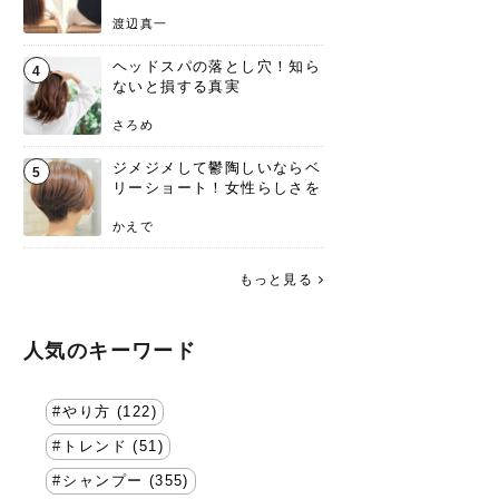
渡辺真一
ヘッドスパの落とし穴！知ら
4
ないと損する真実
さろめ
ジメジメして鬱陶しいならベ
5
リーショート！女性らしさを
失わないポイント
かえで
もっと見る
人気のキーワード
やり方 (122)
トレンド (51)
シャンプー (355)