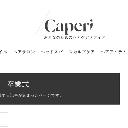
おとなのためのヘアケアメディア
イル
ヘアサロン
ヘッドスパ
スカルプケア
ヘアアイテム
卒業式
関する記事が集まったページです。
ートメントの付け方で
くすみが気になる人
6年のショートウルフ最
室に行くのが恥ずかし
ドスパの落とし穴！知
育てるには？毎日の洗
エキスシャンプーって
マリストのメイク術｜
小顔を目指す！美容鍼
ノリが変わる「顔脱
6年運気アップネイルガ
朝の5分が変わる！寝癖がつ
ツヤと透明感で垢抜ける！
ルーズウェーブとは？2026
お気に入りのお店が倒産し
頭皮を刺激してお顔のリフ
頭皮マッサージで目がぱっ
アイロンが苦手でも大丈
V3ファンデーションは危な
リンパマッサージと経絡マ
子供の脱毛、日焼け肌はN
そのネイル、本当に似合っ
がりが変わる｜効かな
026春トレンドの明る
レンドとは？ナチュラ
髪質の変化に気づいた
いと損する真実
と生活習慣を見直す基
いいの？無印良品など
いアイテムで「自分ら
果と後悔しない選び方
4つのメリットと、始
を公開！幸運を呼ぶ色
かない予防方法と時短寝癖
自然なヘアカラーで作る
年の注目スタイルと長さ別
た後の美容室の探し方！失
トアップ♪毎日こつこつカン
ちりする理由は？具体的な
夫！ブラッシング感覚で使
い？針の仕組み・全4種比
ッサージの違いとは？効果
G？親子で学ぶ、安心・安全
てる？指先をきれいに見え