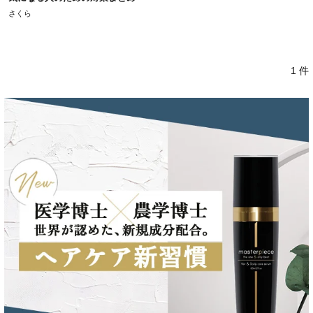
さくら
1 件