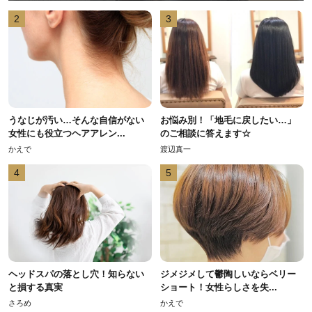
2
3
うなじが汚い…そんな自信がない
お悩み別！「地毛に戻したい…」
女性にも役立つヘアアレン...
のご相談に答えます☆
かえで
渡辺真一
4
5
ヘッドスパの落とし穴！知らない
ジメジメして鬱陶しいならベリー
と損する真実
ショート！女性らしさを失...
さろめ
かえで