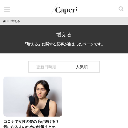
H
増える
o
m
e
増える
「増える」に関する記事が集まったページです。
更新日時順
人気順
コロナで女性の髪の毛が抜ける？
気になる人のための対策まとめ