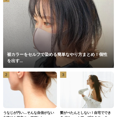
裾カラーをセルフで染める簡単なやり方まとめ！個性
を出す...
2
3
うなじが汚い…そんな自信がない
髪がぺたんとしない！自宅ででき