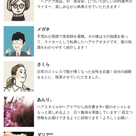
「ヘアケア商品」や「美容室」について詳しい20代後半の
ライター。楽しみながら執筆させていただきます！
メガネ
手荒れが原因で美容師を退職。その後はその知識を使っ
て、ライターとして転身したヘアケアオタクです。髪の知
識をわかりやすく紹介します！
さくら
日常のストレスで髪が薄くなった女性を応援！自分の経験
をもとに、執筆させていただきました。
あんり。
ヘアスタイルやヘアケアから自分磨き中♪ 髪のオシャレを
もっと楽しめるよう、日々勉強＆実践しています♡ 役立つ
情報をお届けできるように頑張ります！よろしくお願いし
ます。
ダリア**