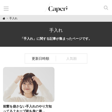
H
手入れ
o
m
e
手入れ
「手入れ」に関する記事が集まったページです。
更新日時順
人気順
前髪を崩さない手入れのやり方知
ってる？キープ術を身に着...