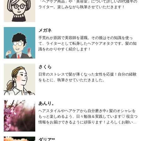
「ヘアケア商品」や「美容室」について詳しい20代後半の
ライター。楽しみながら執筆させていただきます！
メガネ
手荒れが原因で美容師を退職。その後はその知識を使っ
て、ライターとして転身したヘアケアオタクです。髪の知
識をわかりやすく紹介します！
さくら
日常のストレスで髪が薄くなった女性を応援！自分の経験
をもとに、執筆させていただきました。
あんり。
ヘアスタイルやヘアケアから自分磨き中♪ 髪のオシャレを
もっと楽しめるよう、日々勉強＆実践しています♡ 役立つ
情報をお届けできるように頑張ります！よろしくお願いし
ます。
ダリア**