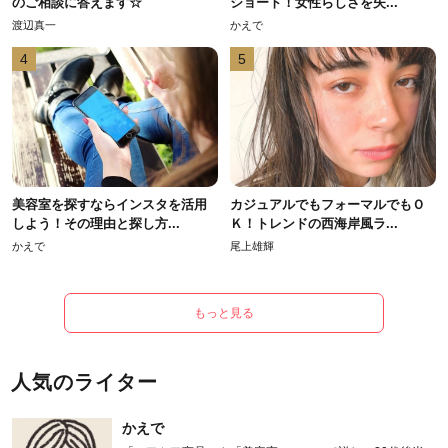
のご相談に答えます☆
ショート！女性らしさを失...
渡辺真一
かえで
4
5
美容室を探すならインスタを活用
カジュアルでもフォーマルでもＯ
しよう！その理由と探し方...
Ｋ！トレンドの西海岸風ラ...
かえで
尾上雄輝
もっと見る
人気のライター
かえで