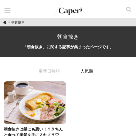
H
朝食抜き
o
m
e
朝食抜き
「朝食抜き」に関する記事が集まったページです。
更新日時順
人気順
朝食抜きは髪にも悪い！？きちん
と食べて美髪を手に入れよう♡