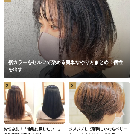
裾カラーをセルフで染める簡単なやり方まとめ！個性
を出す...
2
3
お悩み別！「地毛に戻したい…」
ジメジメして鬱陶しいならベリー