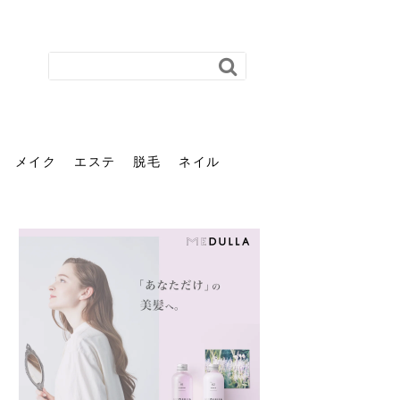
メイク
エステ
脱毛
ネイル
花粉で髪がパサパサするの
肌に合う髪色、どう見つけ
40代のパーマがダレる原因
前髪を薄くするための美容
ヘッドスパで頭皮をケアし
ストレスで髪の毛はどう変
40代の髪を悩みに最適！韓
「おしゃれ」と「身だしな
エステの勧誘が怖い人へ。
「今さら」なんて言わせな
オフィスネイルでも「キラ
はなぜ？原因と落とし方・
る？「イエベ」「ブルベ」
とは？自宅でできる復活術
院の頼み方とは？失敗しな
よう！ヘッドスパの効果と
わる？抜け毛・パサつきの
国発「ダリーフ」でヘアセ
み」は違う。相手に信頼感
断ることは悪くない。自分
い。40代のVIO・顔脱毛、
キラ」はOK？派手に見えな