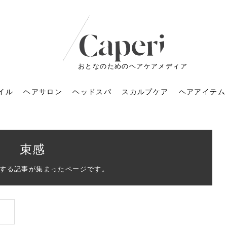
おとなのためのヘアケアメディア
イル
ヘアサロン
ヘッドスパ
スカルプケア
ヘアアイテム
束感
する記事が集まったページです。
ートメントの付け方で
くすみが気になる人
6年のショートウルフ最
室に行くのが恥ずかし
ドスパの落とし穴！知
育てるには？毎日の洗
エキスシャンプーって
マリストのメイク術｜
小顔を目指す！美容鍼
ノリが変わる「顔脱
6年運気アップネイルガ
朝の5分が変わる！寝癖がつ
ツヤと透明感で垢抜ける！
ルーズウェーブとは？2026
お気に入りのお店が倒産し
頭皮を刺激してお顔のリフ
頭皮マッサージで目がぱっ
アイロンが苦手でも大丈
V3ファンデーションは危な
リンパマッサージと経絡マ
子供の脱毛、日焼け肌はN
そのネイル、本当に似合っ
がりが変わる｜効かな
026春トレンドの明る
レンドとは？ナチュラ
髪質の変化に気づいた
いと損する真実
と生活習慣を見直す基
いいの？無印良品など
いアイテムで「自分ら
果と後悔しない選び方
4つのメリットと、始
を公開！幸運を呼ぶ色
かない予防方法と時短寝癖
自然なヘアカラーで作る
年の注目スタイルと長さ別
た後の美容室の探し方！失
トアップ♪毎日こつこつカン
ちりする理由は？具体的な
夫！ブラッシング感覚で使
い？針の仕組み・全4種比
ッサージの違いとは？効果
G？親子で学ぶ、安心・安全
てる？指先をきれいに見え