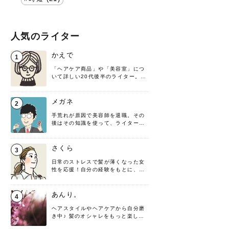
人気のライター
かえで
1
「ヘアケア商品」や「美容室」につ
いて詳しい20代後半のライター。楽
しみながら執筆させていただきま
す！
メガネ
2
手荒れが原因で美容師を退職。その
後はその知識を使って、ライターと
して転身したヘアケアオタクです。
髪の知識をわかりやすく紹介しま
す！
さくら
3
日常のストレスで髪が薄くなった女
性を応援！自分の経験をもとに、執
筆させていただきました。
あんり。
4
ヘアスタイルやヘアケアから自分磨
き中♪ 髪のオシャレをもっと楽しめ
るよう、日々勉強＆実践しています