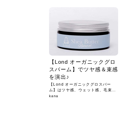
急に
人の
い原因.
めく..
ル...
時こそ.
本ケ
のシャ.
しい美.
のポ
める前.
と...
ヘッドス
と種
果。
血行を促
トリート
2026
2026
しばらく
髪をきれ
スキンケ
「たくさ
フェイス
顔の産毛
最近、な
できる.
魅力と、
効果が...
大きく変
すみカラ
ルでエア
ろそろ髪
ムを増や
ンプーに
に、実際
いうお悩
で抜くな
気がする
さろめ
の塗り...
く...
解...
思って...
頭皮の...
などの...
ものばか.
しょう...
感じて...
じつは...
ふと鏡を
痩身エス
落ち込ん
機器を使
メガネ
さくら
かえで
メガネ
さくら
さくら
あおい
あかり
あおい
あおい
その原...
技によ...
あおい
あかり
【Lond オーガニックグロ
スバーム】でツヤ感＆束感
を演出♪
【Lond オーガニックグロスバー
ム】はツヤ感、ウェット感、毛束
感、...
kana