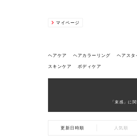
マイページ
ヘアケア
ヘアカラーリング
ヘアスタ
スキンケア
ボディケア
ヘアケア
ヘアカラーリング
ヘアスタイル
ヘアサロン
ヘッドスパ
スカルプケア
ヘアアイテム
メイク
エステ
脱毛
ネイル
スキンケア
ボディケア
「束感」に関
トリ
髪の
202
美容
ヘッ
髪を
発酵
ミニ
針で
化粧
202
更新日時順
人気順
仕上
へ！2
新ト
い？
らな
い方
何が
少な
の効
毛」。
イド