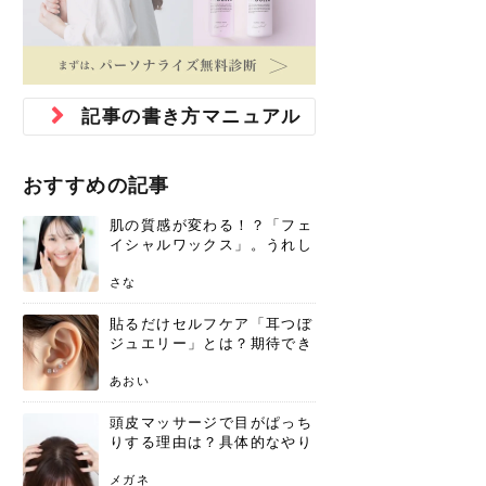
ジュベルック スキンの効果
本気の痩身と体質改善に。
防ぎ方を紹介
診断と...
と長...
いため...
おすすめの人
原因と...
ット...
を与え...
を守る...
賢...
い上...
とは？毛穴・ニキビ跡への
アーユルヴェーダに基づく
花粉の季節になると、髪がパサつく、
美容室で素敵なヘアカラーに染めても
パーマをかけたばかりなのに、もうカ
前髪は薄くしたほうが今風でおしゃれ
普段目に見えない頭皮ですが、何のケ
最近、髪のツヤがなくなったという方
韓国コスメを使うのは若い子だけだと
新しい環境に臨むとき、多くの人が意
「初回限定〇〇円！」そんなお得な体
40代になって、ふと自分のムダ毛のこ
仕事中も、ふとした瞬間に自分の指先
変化...
「イン...
広がる、手触りが悪いと感じた経験は
らったのに、家に帰って鏡を見たら、
ールがダレてしまったと感じている方
だと思っている人は、前髪を早く変え
アもせずに放っておくとダメージが蓄
や、抜け毛が増えたと悩んでいる方
思っていないでしょうか？ダリーフの
識するのが「身だしなみ」です。特に
験エステに行ってみたいけど、『押し
とが気になり始めたけど、「今から脱
を見て、気分が上がるという心ときめ
ありま...
「なん...
はいな...
たいと...
積して...
は、スト...
グラム...
メイク...
に弱い...
毛を...
く「キ...
ニキビ跡の凸凹をどうにかしたいと、
自己流のダイエットではなかなか落ち
肌の質感でお悩みではないでしょう
ない、頑固な脂肪やセルライトを、本
さくら
かえで
メガネ
かえで
yukarin
さくら
さくら
さな
さな
さな
あおい
記事の書き方マニュアル
か？肌に...
気で体...
ゆい
さな
おすすめの記事
肌の質感が変わる！？「フェ
イシャルワックス」。うれし
いメリットと、肌荒れしない
ための基礎知識
さな
貼るだけセルフケア「耳つぼ
ジュエリー」とは？期待でき
る効果と、その実力
あおい
頭皮マッサージで目がぱっち
りする理由は？具体的なやり
方と継続のコツを解説
メガネ