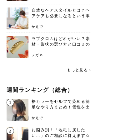
自然なヘアスタイルとは？ヘ
アケアも必要になるという事
実を知っていますか？
かえで
ラブクロムはどれがいい？素
材・形状の選び方と口コミの
真相
メガネ
もっと見る
週間ランキング（総合）
裾カラーをセルフで染める簡
1
単なやり方まとめ！個性を出
すなら今！
かえで
お悩み別！「地毛に戻した
2
い…」のご相談に答えます☆