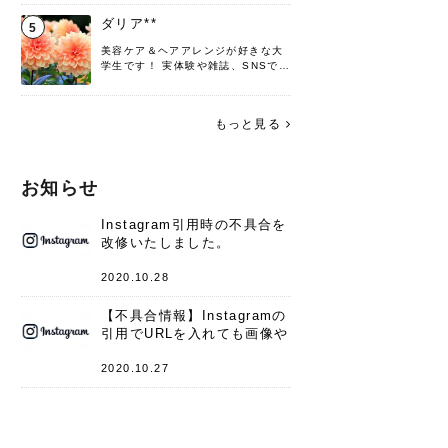
♡ 役立つ情報をお届けできるように
頑張ります！よろしくお願いしま
ダリア**
5
す。
美容ケア＆ヘアアレンジが好きな大
学生です！ 実体験や雑誌、SNSで知
った情報を書いていこうと思いま
す。 これからよろしくお願いします
(*^^*)♪
もっと見る
お知らせ
Instagram引用時の不具合を
改修いたしました。
2020.10.28
【不具合情報】Instagramの
引用でURLを入れても画像や
キャプションが表示されない
件
2020.10.27