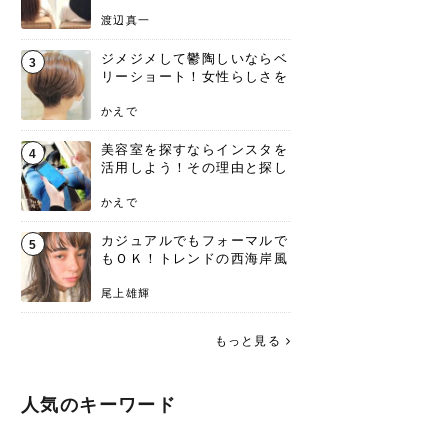
渡辺真一
ジメジメして鬱陶しいならベ
3
リーショート！女性らしさを
失わないポイント
かえで
美容室を探すならインスタを
4
活用しよう！その理由と探し
方を要チェック
かえで
カジュアルでもフォーマルで
5
もＯＫ！トレンドの西海岸風
ラフスタイル特集。
尾上雄輝
もっと見る
人気のキーワード