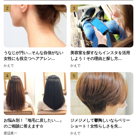
2
3
うなじが汚い…そんな自信がない
美容室を探すならインスタを活用
女性にも役立つヘアアレン...
しよう！その理由と探し方...
かえで
かえで
4
5
お悩み別！「地毛に戻したい…」
ジメジメして鬱陶しいならベリー
のご相談に答えます☆
ショート！女性らしさを失...
渡辺真一
かえで