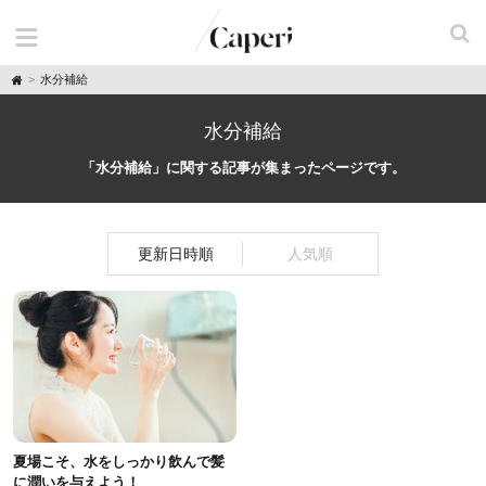
H
水分補給
o
m
e
水分補給
「水分補給」に関する記事が集まったページです。
更新日時順
人気順
夏場こそ、水をしっかり飲んで髪
に潤いを与えよう！