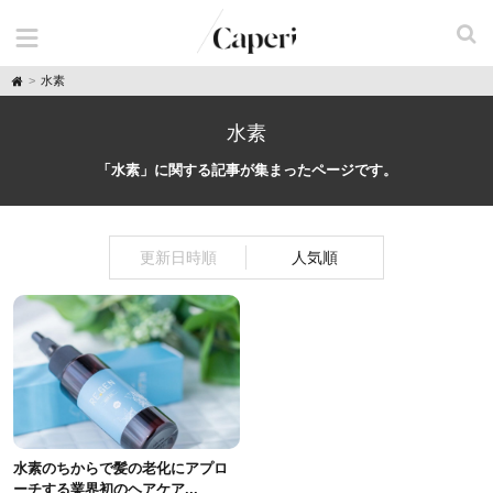
H
水素
o
m
e
水素
「水素」に関する記事が集まったページです。
更新日時順
人気順
水素のちからで髪の老化にアプロ
ーチする業界初のヘアケア...