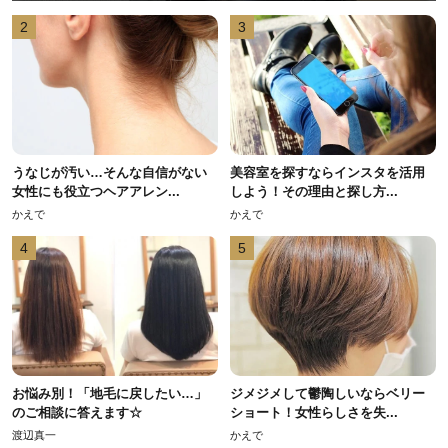
2
3
うなじが汚い…そんな自信がない
美容室を探すならインスタを活用
女性にも役立つヘアアレン...
しよう！その理由と探し方...
かえで
かえで
4
5
お悩み別！「地毛に戻したい…」
ジメジメして鬱陶しいならベリー
のご相談に答えます☆
ショート！女性らしさを失...
渡辺真一
かえで