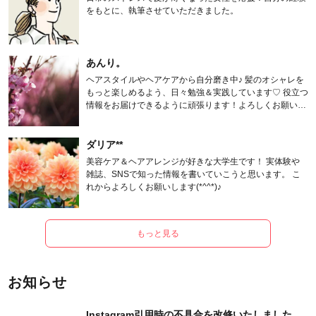
をもとに、執筆させていただきました。
あんり。
ヘアスタイルやヘアケアから自分磨き中♪ 髪のオシャレを
もっと楽しめるよう、日々勉強＆実践しています♡ 役立つ
情報をお届けできるように頑張ります！よろしくお願いし
ます。
ダリア**
美容ケア＆ヘアアレンジが好きな大学生です！ 実体験や
雑誌、SNSで知った情報を書いていこうと思います。 こ
れからよろしくお願いします(*^^*)♪
もっと見る
お知らせ
Instagram引用時の不具合を改修いたしました。