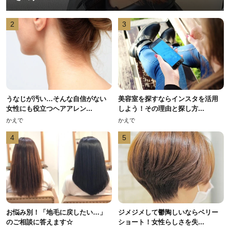
2
3
うなじが汚い…そんな自信がない
美容室を探すならインスタを活用
女性にも役立つヘアアレン...
しよう！その理由と探し方...
かえで
かえで
4
5
お悩み別！「地毛に戻したい…」
ジメジメして鬱陶しいならベリー
のご相談に答えます☆
ショート！女性らしさを失...