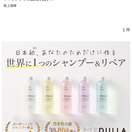
尾上雄輝
1 件