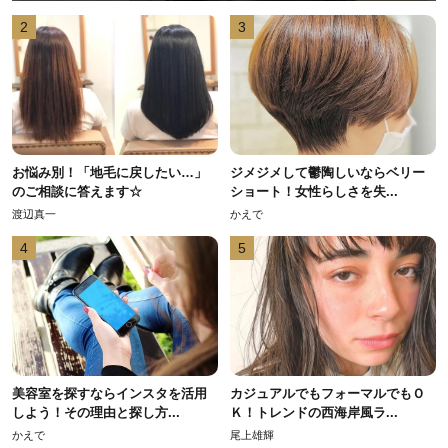
2
3
お悩み別！「地毛に戻したい…」
ジメジメして鬱陶しいならベリー
のご相談に答えます☆
ショート！女性らしさを失...
渡辺真一
かえで
4
5
美容室を探すならインスタを活用
カジュアルでもフォーマルでもＯ
しよう！その理由と探し方...
Ｋ！トレンドの西海岸風ラ...
かえで
尾上雄輝