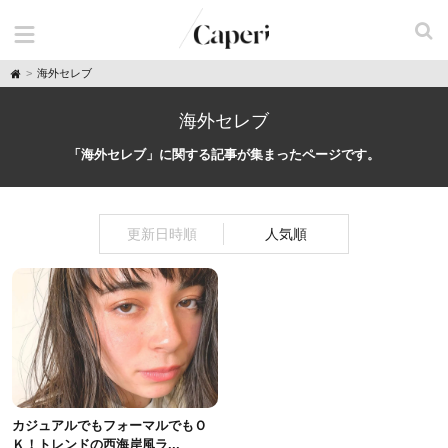
H
海外セレブ
o
m
e
海外セレブ
「海外セレブ」に関する記事が集まったページです。
更新日時順
人気順
カジュアルでもフォーマルでもＯ
Ｋ！トレンドの西海岸風ラ...