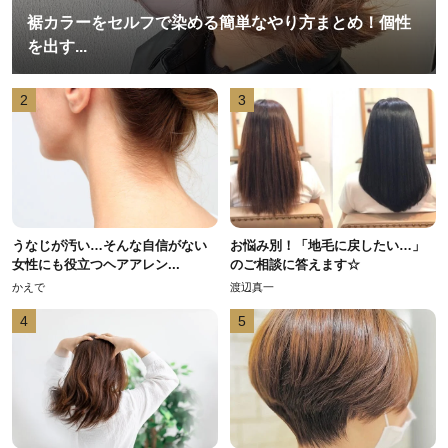
裾カラーをセルフで染める簡単なやり方まとめ！個性
を出す...
2
3
うなじが汚い…そんな自信がない
お悩み別！「地毛に戻したい…」
女性にも役立つヘアアレン...
のご相談に答えます☆
かえで
渡辺真一
4
5