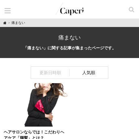
H
痛まない
o
m
e
痛まない
「痛まない」に関する記事が集まったページです。
更新日時順
人気順
ヘアサロンならでは！こだわりヘ
アケア「輝髪」とは？