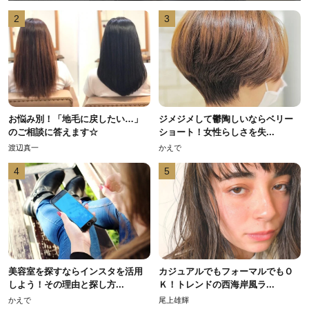
2
3
お悩み別！「地毛に戻したい…」
ジメジメして鬱陶しいならベリー
のご相談に答えます☆
ショート！女性らしさを失...
渡辺真一
かえで
4
5
美容室を探すならインスタを活用
カジュアルでもフォーマルでもＯ
しよう！その理由と探し方...
Ｋ！トレンドの西海岸風ラ...
かえで
尾上雄輝