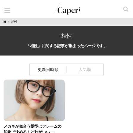
H
相性
o
m
e
相性
「相性」に関する記事が集まったページです。
更新日時順
人気順
メガネが似合う髪型はフレームの
印象で決める！どれがいい...