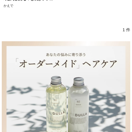
かえで
1 件