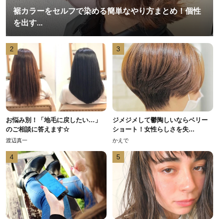
裾カラーをセルフで染める簡単なやり方まとめ！個性
を出す...
2
3
お悩み別！「地毛に戻したい…」
ジメジメして鬱陶しいならベリー
のご相談に答えます☆
ショート！女性らしさを失...
渡辺真一
かえで
4
5