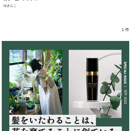
ゆきんこ
1 件