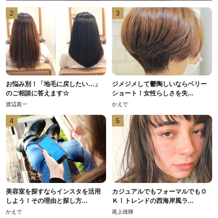
2
3
お悩み別！「地毛に戻したい…」
ジメジメして鬱陶しいならベリー
のご相談に答えます☆
ショート！女性らしさを失...
渡辺真一
かえで
4
5
美容室を探すならインスタを活用
カジュアルでもフォーマルでもＯ
しよう！その理由と探し方...
Ｋ！トレンドの西海岸風ラ...
かえで
尾上雄輝