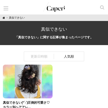
H
真似できない
o
m
e
真似できない
「真似できない」に関する記事が集まったページです。
更新日時順
人気順
真似できない(*´-`)圧倒的可愛さ♡
カラー別ヘアアレ...