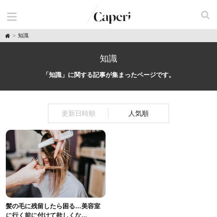
H
知識
o
m
e
知識
「知識」に関する記事が集まったページです。
更新日時順
人気順
髪の毛に残留したら困る…美容室
に行く前に付けて欲しくな...