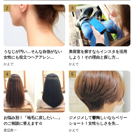
2
3
うなじが汚い…そんな自信がない
美容室を探すならインスタを活用
女性にも役立つヘアアレン...
しよう！その理由と探し方...
かえで
かえで
4
5
お悩み別！「地毛に戻したい…」
ジメジメして鬱陶しいならベリー
のご相談に答えます☆
ショート！女性らしさを失...
渡辺真一
かえで