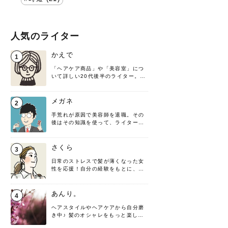
人気のライター
かえで
1
「ヘアケア商品」や「美容室」につ
いて詳しい20代後半のライター。楽
しみながら執筆させていただきま
す！
メガネ
2
手荒れが原因で美容師を退職。その
後はその知識を使って、ライターと
して転身したヘアケアオタクです。
髪の知識をわかりやすく紹介しま
す！
さくら
3
日常のストレスで髪が薄くなった女
性を応援！自分の経験をもとに、執
筆させていただきました。
あんり。
4
ヘアスタイルやヘアケアから自分磨
き中♪ 髪のオシャレをもっと楽しめ
るよう、日々勉強＆実践しています