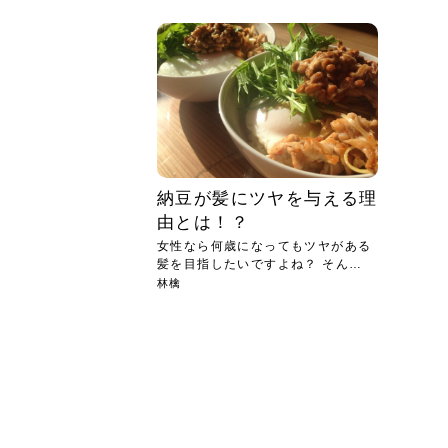
急に
人の
い原因.
めく..
ル...
時こそ.
本ケ
のシャ.
しい美.
のポ
める前.
と...
ヘッドス
と種
果。
血行を促
トリート
2026
2026
しばらく
髪をきれ
スキンケ
「たくさ
フェイス
顔の産毛
最近、な
できる.
魅力と、
効果が...
大きく変
すみカラ
ルでエア
ろそろ髪
ムを増や
ンプーに
に、実際
いうお悩
で抜くな
気がする
さろめ
の塗り...
く...
解...
思って...
頭皮の...
などの...
ものばか.
しょう...
感じて...
じつは...
ふと鏡を
痩身エス
落ち込ん
機器を使
メガネ
さくら
かえで
メガネ
さくら
さくら
あおい
あかり
あおい
あおい
その原...
技によ...
あおい
あかり
納豆が髪にツヤを与える理
由とは！？
女性なら何歳になってもツヤがある
髪を目指したいですよね？ そんな
女...
林檎