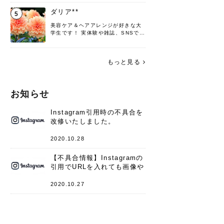
♡ 役立つ情報をお届けできるように
頑張ります！よろしくお願いしま
ダリア**
5
す。
美容ケア＆ヘアアレンジが好きな大
学生です！ 実体験や雑誌、SNSで知
った情報を書いていこうと思いま
す。 これからよろしくお願いします
(*^^*)♪
もっと見る
お知らせ
Instagram引用時の不具合を
改修いたしました。
2020.10.28
【不具合情報】Instagramの
引用でURLを入れても画像や
キャプションが表示されない
件
2020.10.27