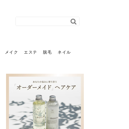
メイク
エステ
脱毛
ネイル
花粉で髪がパサパサするの
肌に合う髪色、どう見つけ
40代のパーマがダレる原因
前髪を薄くするための美容
ヘッドスパで頭皮をケアし
ストレスで髪の毛はどう変
40代の髪を悩みに最適！韓
「おしゃれ」と「身だしな
エステの勧誘が怖い人へ。
「今さら」なんて言わせな
オフィスネイルでも「キラ
はなぜ？原因と落とし方・
る？「イエベ」「ブルベ」
とは？自宅でできる復活術
院の頼み方とは？失敗しな
よう！ヘッドスパの効果と
わる？抜け毛・パサつきの
国発「ダリーフ」でヘアセ
み」は違う。相手に信頼感
断ることは悪くない。自分
い。40代のVIO・顔脱毛、
キラ」はOK？派手に見えな