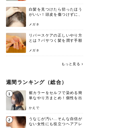
白髪を見つけたら切ったほう
がいい！頭皮を傷つけずに、
気になる白髪を処理する方法
メガネ
リバースケアの正しいやり方
とは？パサつく髪を潤す手順
と失敗しない注意点
メガネ
もっと見る
週間ランキング（総合）
裾カラーをセルフで染める簡
1
単なやり方まとめ！個性を出
すなら今！
かえで
うなじが汚い…そんな自信が
2
ない女性にも役立つヘアアレ