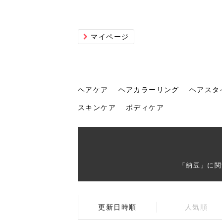
マイページ
ヘアケア
ヘアカラーリング
ヘアスタ
スキンケア
ボディケア
ヘアケア
ヘアカラーリング
ヘアスタイル
ヘアサロン
ヘッドスパ
スカルプケア
ヘアアイテム
メイク
エステ
脱毛
ネイル
スキンケア
ボディケア
「納豆」に関
トリ
髪の
202
美容
ヘッ
髪を
発酵
ミニ
針で
化粧
202
更新日時順
人気順
仕上
へ！2
新ト
い？
らな
い方
何が
少な
の効
毛」。
イド