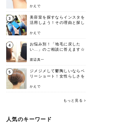
ンジあります！
かえで
美容室を探すならインスタを
3
活用しよう！その理由と探し
方を要チェック
かえで
お悩み別！「地毛に戻した
4
い…」のご相談に答えます☆
渡辺真一
ジメジメして鬱陶しいならベ
5
リーショート！女性らしさを
失わないポイント
かえで
もっと見る
人気のキーワード