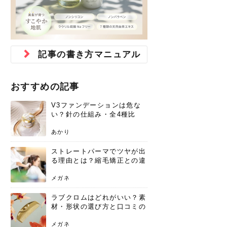
ジュベルック スキンの効果
本気の痩身と体質改善に。
防ぎ方を紹介
診断と...
と長...
いため...
おすすめの人
原因と...
ット...
を与え...
を守る...
賢...
い上...
とは？毛穴・ニキビ跡への
アーユルヴェーダに基づく
花粉の季節になると、髪がパサつく、
美容室で素敵なヘアカラーに染めても
パーマをかけたばかりなのに、もうカ
前髪は薄くしたほうが今風でおしゃれ
普段目に見えない頭皮ですが、何のケ
最近、髪のツヤがなくなったという方
韓国コスメを使うのは若い子だけだと
新しい環境に臨むとき、多くの人が意
「初回限定〇〇円！」そんなお得な体
40代になって、ふと自分のムダ毛のこ
仕事中も、ふとした瞬間に自分の指先
変化...
「イン...
広がる、手触りが悪いと感じた経験は
らったのに、家に帰って鏡を見たら、
ールがダレてしまったと感じている方
だと思っている人は、前髪を早く変え
アもせずに放っておくとダメージが蓄
や、抜け毛が増えたと悩んでいる方
思っていないでしょうか？ダリーフの
識するのが「身だしなみ」です。特に
験エステに行ってみたいけど、『押し
とが気になり始めたけど、「今から脱
を見て、気分が上がるという心ときめ
ありま...
「なん...
はいな...
たいと...
積して...
は、スト...
グラム...
メイク...
に弱い...
毛を...
く「キ...
ニキビ跡の凸凹をどうにかしたいと、
自己流のダイエットではなかなか落ち
肌の質感でお悩みではないでしょう
ない、頑固な脂肪やセルライトを、本
さくら
かえで
メガネ
かえで
yukarin
さくら
さくら
さな
さな
さな
あおい
記事の書き方マニュアル
か？肌に...
気で体...
ゆい
さな
おすすめの記事
V3ファンデーションは危な
い？針の仕組み・全4種比
較・正規品の買い方まで徹底
解説
あかり
ストレートパーマでツヤが出
る理由とは？縮毛矯正との違
いや長持ちケアを解説
メガネ
ラブクロムはどれがいい？素
材・形状の選び方と口コミの
真相
メガネ