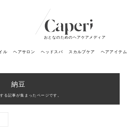
おとなのためのヘアケアメディア
イル
ヘアサロン
ヘッドスパ
スカルプケア
ヘアアイテム
納豆
する記事が集まったページです。
ートメントの付け方で
くすみが気になる人
6年のショートウルフ最
室に行くのが恥ずかし
ドスパの落とし穴！知
育てるには？毎日の洗
エキスシャンプーって
マリストのメイク術｜
小顔を目指す！美容鍼
ノリが変わる「顔脱
6年運気アップネイルガ
朝の5分が変わる！寝癖がつ
ツヤと透明感で垢抜ける！
ルーズウェーブとは？2026
お気に入りのお店が倒産し
頭皮を刺激してお顔のリフ
頭皮マッサージで目がぱっ
アイロンが苦手でも大丈
V3ファンデーションは危な
リンパマッサージと経絡マ
子供の脱毛、日焼け肌はN
そのネイル、本当に似合っ
がりが変わる｜効かな
026春トレンドの明る
レンドとは？ナチュラ
髪質の変化に気づいた
いと損する真実
と生活習慣を見直す基
いいの？無印良品など
いアイテムで「自分ら
果と後悔しない選び方
4つのメリットと、始
を公開！幸運を呼ぶ色
かない予防方法と時短寝癖
自然なヘアカラーで作る
年の注目スタイルと長さ別
た後の美容室の探し方！失
トアップ♪毎日こつこつカン
ちりする理由は？具体的な
夫！ブラッシング感覚で使
い？針の仕組み・全4種比
ッサージの違いとは？効果
G？親子で学ぶ、安心・安全
てる？指先をきれいに見え