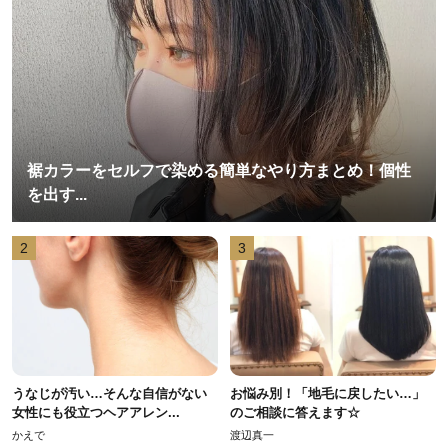
裾カラーをセルフで染める簡単なやり方まとめ！個性
を出す...
2
3
うなじが汚い…そんな自信がない
お悩み別！「地毛に戻したい…」
女性にも役立つヘアアレン...
のご相談に答えます☆
かえで
渡辺真一