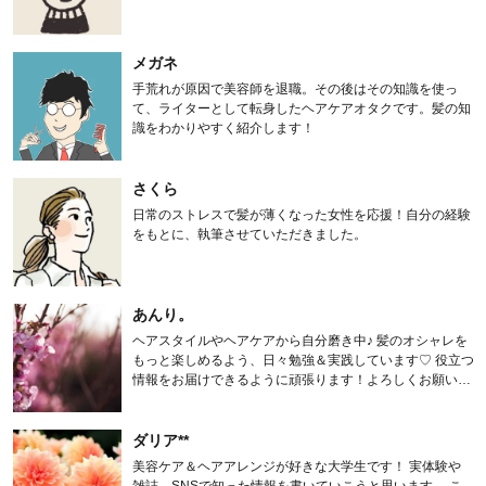
メガネ
手荒れが原因で美容師を退職。その後はその知識を使っ
て、ライターとして転身したヘアケアオタクです。髪の知
識をわかりやすく紹介します！
さくら
日常のストレスで髪が薄くなった女性を応援！自分の経験
をもとに、執筆させていただきました。
あんり。
ヘアスタイルやヘアケアから自分磨き中♪ 髪のオシャレを
もっと楽しめるよう、日々勉強＆実践しています♡ 役立つ
情報をお届けできるように頑張ります！よろしくお願いし
ます。
ダリア**
美容ケア＆ヘアアレンジが好きな大学生です！ 実体験や