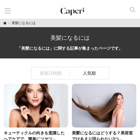
H
美髪になるには
o
m
e
美髪になるには
「美髪になるには」に関する記事が集まったページです。
更新日時順
人気順
キューティクルの向きを意識した
美髪になるにはどうする？美容室
ヘアケアで、簡単にツヤツ...
ではあまり語られない3つ...