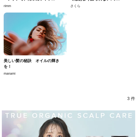
rimm
さくら
美しい髪の秘訣 オイルの輝き
を！
manami
3 件