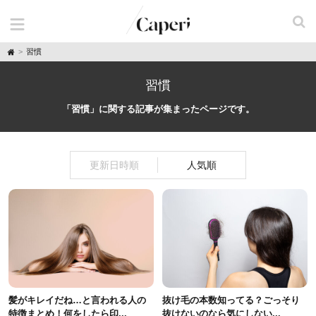
H
習慣
o
m
e
習慣
「習慣」に関する記事が集まったページです。
更新日時順
人気順
髪がキレイだね…と言われる人の
抜け毛の本数知ってる？ごっそり
特徴まとめ！何をしたら印...
抜けないのなら気にしない...