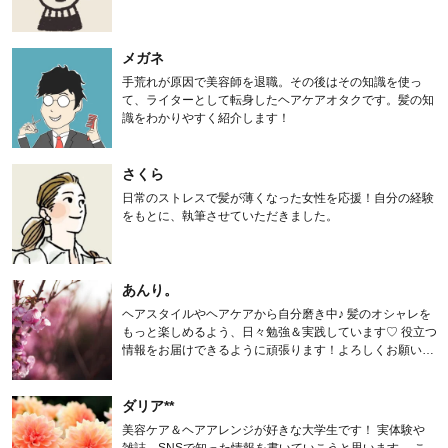
メガネ
手荒れが原因で美容師を退職。その後はその知識を使っ
て、ライターとして転身したヘアケアオタクです。髪の知
識をわかりやすく紹介します！
さくら
日常のストレスで髪が薄くなった女性を応援！自分の経験
をもとに、執筆させていただきました。
あんり。
ヘアスタイルやヘアケアから自分磨き中♪ 髪のオシャレを
もっと楽しめるよう、日々勉強＆実践しています♡ 役立つ
情報をお届けできるように頑張ります！よろしくお願いし
ます。
ダリア**
美容ケア＆ヘアアレンジが好きな大学生です！ 実体験や