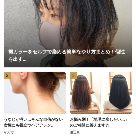
裾カラーをセルフで染める簡単なやり方まとめ！個性
を出す...
2
3
うなじが汚い…そんな自信がない
お悩み別！「地毛に戻したい…」
女性にも役立つヘアアレン...
のご相談に答えます☆
かえで
渡辺真一