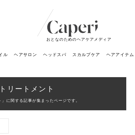
おとなのためのヘアケアメディア
イル
ヘアサロン
ヘッドスパ
スカルプケア
ヘアアイテム
トリートメント
ト」に関する記事が集まったページです。
ートメントの付け方で
くすみが気になる人
6年のショートウルフ最
室に行くのが恥ずかし
ドスパの落とし穴！知
育てるには？毎日の洗
エキスシャンプーって
マリストのメイク術｜
小顔を目指す！美容鍼
ノリが変わる「顔脱
6年運気アップネイルガ
朝の5分が変わる！寝癖がつ
ツヤと透明感で垢抜ける！
ルーズウェーブとは？2026
お気に入りのお店が倒産し
頭皮を刺激してお顔のリフ
頭皮マッサージで目がぱっ
アイロンが苦手でも大丈
V3ファンデーションは危な
リンパマッサージと経絡マ
子供の脱毛、日焼け肌はN
そのネイル、本当に似合っ
がりが変わる｜効かな
026春トレンドの明る
レンドとは？ナチュラ
髪質の変化に気づいた
いと損する真実
と生活習慣を見直す基
いいの？無印良品など
いアイテムで「自分ら
果と後悔しない選び方
4つのメリットと、始
を公開！幸運を呼ぶ色
かない予防方法と時短寝癖
自然なヘアカラーで作る
年の注目スタイルと長さ別
た後の美容室の探し方！失
トアップ♪毎日こつこつカン
ちりする理由は？具体的な
夫！ブラッシング感覚で使
い？針の仕組み・全4種比
ッサージの違いとは？効果
G？親子で学ぶ、安心・安全
てる？指先をきれいに見え