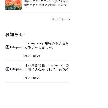
美容ケア＆ヘアアレンジが好きな大
学生です！ 実体験や雑誌、SNSで知
った情報を書いていこうと思いま
す。 これからよろしくお願いします
(*^^*)♪
もっと見る
お知らせ
Instagram引用時の不具合を
改修いたしました。
2020.10.28
【不具合情報】Instagramの
引用でURLを入れても画像や
キャプションが表示されない
件
2020.10.27