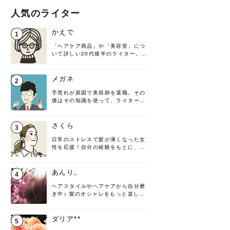
人気のライター
かえで
1
「ヘアケア商品」や「美容室」につ
いて詳しい20代後半のライター。楽
しみながら執筆させていただきま
す！
メガネ
2
手荒れが原因で美容師を退職。その
後はその知識を使って、ライターと
して転身したヘアケアオタクです。
髪の知識をわかりやすく紹介しま
す！
さくら
3
日常のストレスで髪が薄くなった女
性を応援！自分の経験をもとに、執
筆させていただきました。
あんり。
4
ヘアスタイルやヘアケアから自分磨
き中♪ 髪のオシャレをもっと楽しめ
るよう、日々勉強＆実践しています
♡ 役立つ情報をお届けできるように
頑張ります！よろしくお願いしま
ダリア**
5
す。