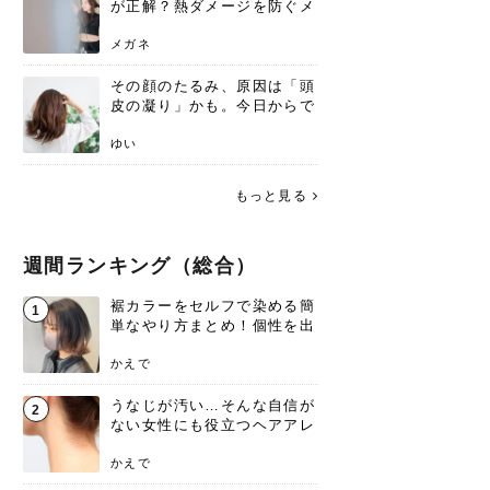
が正解？熱ダメージを防ぐメ
リットと、速乾のコツ
メガネ
その顔のたるみ、原因は「頭
皮の凝り」かも。今日からで
きる、リフトアップ頭皮マッ
サージ
ゆい
もっと見る
週間ランキング（総合）
裾カラーをセルフで染める簡
1
単なやり方まとめ！個性を出
すなら今！
かえで
うなじが汚い…そんな自信が
2
ない女性にも役立つヘアアレ
ンジあります！
かえで