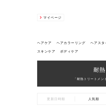
マイページ
ヘアケア
ヘアカラーリング
ヘアスタ
スキンケア
ボディケア
ヘアケア
ヘアカラーリング
ヘアスタイル
ヘアサロン
ヘッドスパ
スカルプケア
ヘアアイテム
メイク
エステ
脱毛
ネイル
スキンケア
ボディケア
耐熱
「耐熱トリートメン
トリ
髪の
202
美容
ヘッ
髪を
発酵
ミニ
針で
化粧
202
更新日時順
人気順
仕上
へ！2
新ト
い？
らな
い方
何が
少な
の効
毛」。
イド