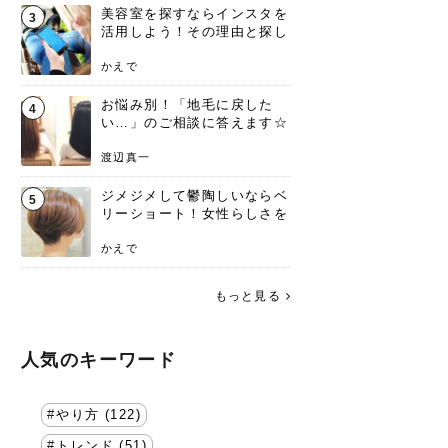
美容室を探すならインスタを
3
活用しよう！その理由と探し
方を要チェック
かえで
お悩み別！「地毛に戻した
4
い…」のご相談に答えます☆
渡辺真一
ジメジメして鬱陶しいならベ
5
リーショート！女性らしさを
失わないポイント
かえで
もっと見る
人気のキーワード
やり方 (122)
トレンド (51)