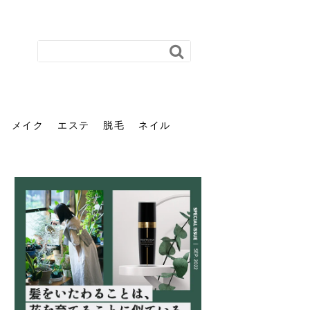
メイク
エステ
脱毛
ネイル
花粉で髪がパサパサするの
肌に合う髪色、どう見つけ
40代のパーマがダレる原因
前髪を薄くするための美容
ヘッドスパで頭皮をケアし
ストレスで髪の毛はどう変
40代の髪を悩みに最適！韓
「おしゃれ」と「身だしな
エステの勧誘が怖い人へ。
「今さら」なんて言わせな
オフィスネイルでも「キラ
はなぜ？原因と落とし方・
る？「イエベ」「ブルベ」
とは？自宅でできる復活術
院の頼み方とは？失敗しな
よう！ヘッドスパの効果と
わる？抜け毛・パサつきの
国発「ダリーフ」でヘアセ
み」は違う。相手に信頼感
断ることは悪くない。自分
い。40代のVIO・顔脱毛、
キラ」はOK？派手に見えな