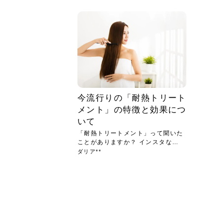
急に
人の
い原因.
めく..
ル...
時こそ.
本ケ
のシャ.
しい美.
のポ
める前.
と...
ヘッドス
と種
果。
血行を促
トリート
2026
2026
しばらく
髪をきれ
スキンケ
「たくさ
フェイス
顔の産毛
最近、な
できる.
魅力と、
効果が...
大きく変
すみカラ
ルでエア
ろそろ髪
ムを増や
ンプーに
に、実際
いうお悩
で抜くな
気がする
さろめ
の塗り...
く...
解...
思って...
頭皮の...
などの...
ものばか.
しょう...
感じて...
じつは...
ふと鏡を
痩身エス
落ち込ん
機器を使
メガネ
さくら
かえで
メガネ
さくら
さくら
あおい
あかり
あおい
あおい
その原...
技によ...
あおい
あかり
今流行りの「耐熱トリート
メント」の特徴と効果につ
いて
「耐熱トリートメント」って聞いた
ことがありますか？ インスタなど
で...
ダリア**