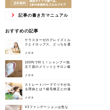
ジュベルック スキンの効果
本気の痩身と体質改善に。
防ぎ方を紹介
診断と...
と長...
いため...
おすすめの人
原因と...
ット...
を与え...
を守る...
賢...
い上...
とは？毛穴・ニキビ跡への
アーユルヴェーダに基づく
花粉の季節になると、髪がパサつく、
美容室で素敵なヘアカラーに染めても
パーマをかけたばかりなのに、もうカ
前髪は薄くしたほうが今風でおしゃれ
普段目に見えない頭皮ですが、何のケ
最近、髪のツヤがなくなったという方
韓国コスメを使うのは若い子だけだと
新しい環境に臨むとき、多くの人が意
「初回限定〇〇円！」そんなお得な体
40代になって、ふと自分のムダ毛のこ
仕事中も、ふとした瞬間に自分の指先
変化...
「イン...
広がる、手触りが悪いと感じた経験は
らったのに、家に帰って鏡を見たら、
ールがダレてしまったと感じている方
だと思っている人は、前髪を早く変え
アもせずに放っておくとダメージが蓄
や、抜け毛が増えたと悩んでいる方
思っていないでしょうか？ダリーフの
識するのが「身だしなみ」です。特に
験エステに行ってみたいけど、『押し
とが気になり始めたけど、「今から脱
を見て、気分が上がるという心ときめ
記事の書き方マニュアル
ありま...
「なん...
はいな...
たいと...
積して...
は、スト...
グラム...
メイク...
に弱い...
毛を...
く「キ...
ニキビ跡の凸凹をどうにかしたいと、
自己流のダイエットではなかなか落ち
肌の質感でお悩みではないでしょう
ない、頑固な脂肪やセルライトを、本
さくら
かえで
メガネ
かえで
yukarin
さくら
さくら
さな
さな
さな
あおい
か？肌に...
気で体...
おすすめの記事
ゆい
さな
ケラスターゼのグレイズミル
クとドロップス、どっちを選
ぶ？それぞれの特徴と合わせ
使いのメリット
メガネ
100均で叶う！シャンプー泡
立て器のメリットとサロン級
の髪を作る活用術
メガネ
ストレートパーマでツヤが出
る理由とは？縮毛矯正との違
いや長持ちケアを解説
メガネ
V3ファンデーションは危な