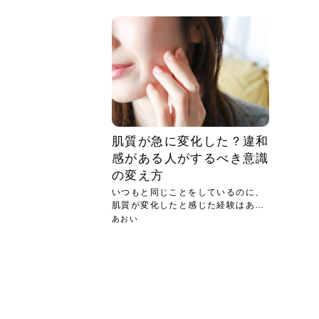
急に
人の
い原因.
めく..
ル...
時こそ.
本ケ
のシャ.
しい美.
のポ
める前.
と...
ヘッドス
と種
果。
血行を促
トリート
2026
2026
しばらく
髪をきれ
スキンケ
「たくさ
フェイス
顔の産毛
最近、な
できる.
魅力と、
効果が...
大きく変
すみカラ
ルでエア
ろそろ髪
ムを増や
ンプーに
に、実際
いうお悩
で抜くな
気がする
さろめ
の塗り...
く...
解...
思って...
頭皮の...
などの...
ものばか.
しょう...
感じて...
じつは...
ふと鏡を
痩身エス
落ち込ん
機器を使
メガネ
さくら
かえで
メガネ
さくら
さくら
あおい
あかり
あおい
あおい
その原...
技によ...
あおい
あかり
肌質が急に変化した？違和
感がある人がするべき意識
の変え方
いつもと同じことをしているのに、
肌質が変化したと感じた経験はあり
ませ...
あおい