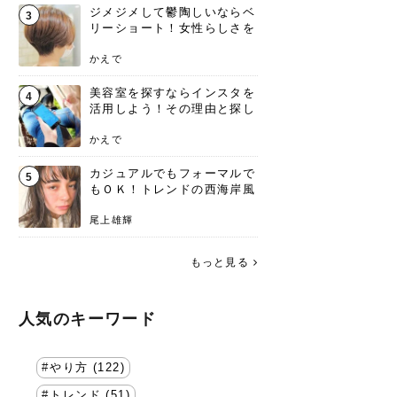
ジメジメして鬱陶しいならベ
3
リーショート！女性らしさを
失わないポイント
かえで
美容室を探すならインスタを
4
活用しよう！その理由と探し
方を要チェック
かえで
カジュアルでもフォーマルで
5
もＯＫ！トレンドの西海岸風
ラフスタイル特集。
尾上雄輝
もっと見る
人気のキーワード
やり方 (122)
トレンド (51)