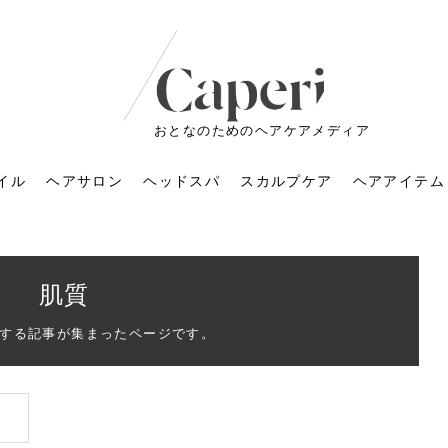
おとなのためのヘアケアメディア
イル
ヘアサロン
ヘッドスパ
スカルプケア
ヘアアイテム
肌質
する記事が集まったページです。
ートメントの付け方で
くすみが気になる人
6年のショートウルフ最
室に行くのが恥ずかし
ドスパの落とし穴！知
育てるには？毎日の洗
エキスシャンプーって
マリストのメイク術｜
小顔を目指す！美容鍼
ノリが変わる「顔脱
6年運気アップネイルガ
朝の5分が変わる！寝癖がつ
ツヤと透明感で垢抜ける！
ルーズウェーブとは？2026
お気に入りのお店が倒産し
頭皮を刺激してお顔のリフ
頭皮マッサージで目がぱっ
アイロンが苦手でも大丈
V3ファンデーションは危な
リンパマッサージと経絡マ
子供の脱毛、日焼け肌はN
そのネイル、本当に似合っ
がりが変わる｜効かな
026春トレンドの明る
レンドとは？ナチュラ
髪質の変化に気づいた
いと損する真実
と生活習慣を見直す基
いいの？無印良品など
いアイテムで「自分ら
果と後悔しない選び方
4つのメリットと、始
を公開！幸運を呼ぶ色
かない予防方法と時短寝癖
自然なヘアカラーで作る
年の注目スタイルと長さ別
た後の美容室の探し方！失
トアップ♪毎日こつこつカン
ちりする理由は？具体的な
夫！ブラッシング感覚で使
い？針の仕組み・全4種比
ッサージの違いとは？効果
G？親子で学ぶ、安心・安全
てる？指先をきれいに見え