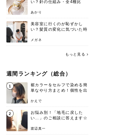
い？針の仕組み・全4種比
較・正規品の買い方まで徹底
解説
あかり
美容室に行くのが恥ずかし
い？髪質の変化に気づいた時
こそ、プロを頼るべき理由
メガネ
もっと見る
週間ランキング（総合）
裾カラーをセルフで染める簡
1
単なやり方まとめ！個性を出
すなら今！
かえで
お悩み別！「地毛に戻した
2
い…」のご相談に答えます☆
渡辺真一