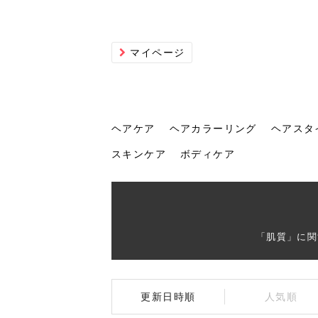
マイページ
ヘアケア
ヘアカラーリング
ヘアスタ
スキンケア
ボディケア
ヘアケア
ヘアカラーリング
ヘアスタイル
ヘアサロン
ヘッドスパ
スカルプケア
ヘアアイテム
メイク
エステ
脱毛
ネイル
スキンケア
ボディケア
「肌質」に関
トリ
髪の
202
美容
ヘッ
髪を
発酵
ミニ
針で
化粧
202
更新日時順
人気順
仕上
へ！2
新ト
い？
らな
い方
何が
少な
の効
毛」。
イド