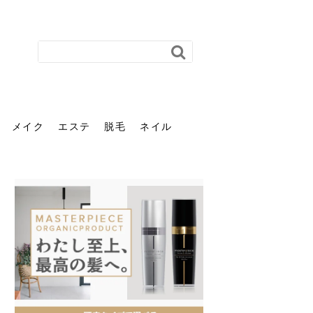
メイク
エステ
脱毛
ネイル
花粉で髪がパサパサするの
肌に合う髪色、どう見つけ
40代のパーマがダレる原因
前髪を薄くするための美容
ヘッドスパで頭皮をケアし
ストレスで髪の毛はどう変
40代の髪を悩みに最適！韓
「おしゃれ」と「身だしな
エステの勧誘が怖い人へ。
「今さら」なんて言わせな
オフィスネイルでも「キラ
はなぜ？原因と落とし方・
る？「イエベ」「ブルベ」
とは？自宅でできる復活術
院の頼み方とは？失敗しな
よう！ヘッドスパの効果と
わる？抜け毛・パサつきの
国発「ダリーフ」でヘアセ
み」は違う。相手に信頼感
断ることは悪くない。自分
い。40代のVIO・顔脱毛、
キラ」はOK？派手に見えな