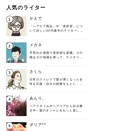
人気のライター
かえで
1
「ヘアケア商品」や「美容室」につ
いて詳しい20代後半のライター。楽
しみながら執筆させていただきま
す！
メガネ
2
手荒れが原因で美容師を退職。その
後はその知識を使って、ライターと
して転身したヘアケアオタクです。
髪の知識をわかりやすく紹介しま
す！
さくら
3
日常のストレスで髪が薄くなった女
性を応援！自分の経験をもとに、執
筆させていただきました。
あんり。
4
ヘアスタイルやヘアケアから自分磨
き中♪ 髪のオシャレをもっと楽しめ
るよう、日々勉強＆実践しています
♡ 役立つ情報をお届けできるように
頑張ります！よろしくお願いしま
ダリア**
5
す。