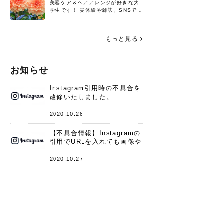
美容ケア＆ヘアアレンジが好きな大
学生です！ 実体験や雑誌、SNSで知
った情報を書いていこうと思いま
す。 これからよろしくお願いします
(*^^*)♪
もっと見る
お知らせ
Instagram引用時の不具合を
改修いたしました。
2020.10.28
【不具合情報】Instagramの
引用でURLを入れても画像や
キャプションが表示されない
件
2020.10.27