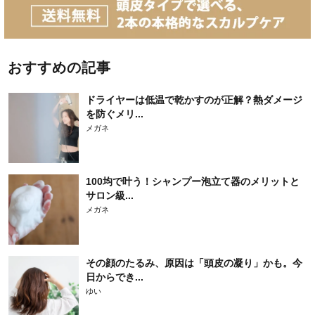
おすすめの記事
ドライヤーは低温で乾かすのが正解？熱ダメージ
を防ぐメリ...
メガネ
100均で叶う！シャンプー泡立て器のメリットと
サロン級...
メガネ
その顔のたるみ、原因は「頭皮の凝り」かも。今
日からでき...
ゆい