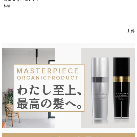
林檎
1 件