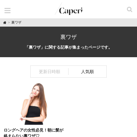
H
裏ワザ
o
m
e
裏ワザ
「裏ワザ」に関する記事が集まったページです。
更新日時順
人気順
ロングヘアの女性必見！朝に髪が
絡まらない裏ワザ♡