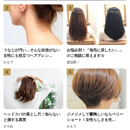
2
3
うなじが汚い…そんな自信がない
お悩み別！「地毛に戻したい…」
女性にも役立つヘアアレン...
のご相談に答えます☆
かえで
渡辺真一
4
5
ヘッドスパの落とし穴！知らない
ジメジメして鬱陶しいならベリー
と損する真実
ショート！女性らしさを失...
さろめ
かえで