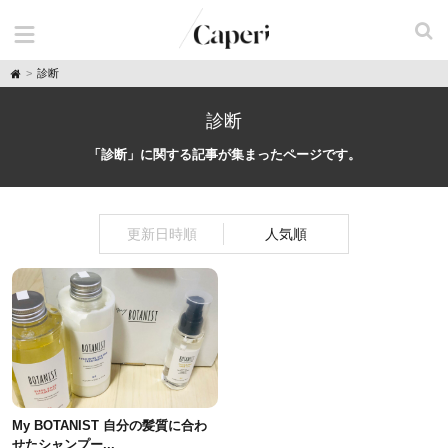
H
診断
o
m
e
診断
「診断」に関する記事が集まったページです。
更新日時順
人気順
My BOTANIST 自分の髪質に合わ
せたシャンプー...