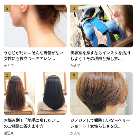
2
3
うなじが汚い…そんな自信がない
美容室を探すならインスタを活用
女性にも役立つヘアアレン...
しよう！その理由と探し方...
かえで
かえで
4
5
お悩み別！「地毛に戻したい…」
ジメジメして鬱陶しいならベリー
のご相談に答えます☆
ショート！女性らしさを失...
渡辺真一
かえで