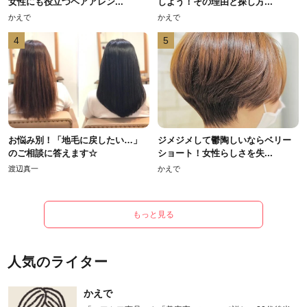
女性にも役立つヘアアレン...
しよう！その理由と探し方...
かえで
かえで
4
5
お悩み別！「地毛に戻したい…」
ジメジメして鬱陶しいならベリー
のご相談に答えます☆
ショート！女性らしさを失...
渡辺真一
かえで
もっと見る
人気のライター
かえで