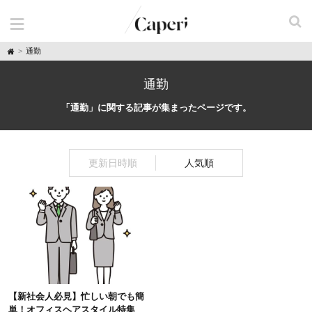
H
通勤
o
m
e
通勤
「通勤」に関する記事が集まったページです。
更新日時順
人気順
【新社会人必見】忙しい朝でも簡
単！オフィスヘアスタイル特集