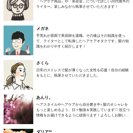
「ヘアケア商品」や「美容室」について詳しい20代後半の
ライター。楽しみながら執筆させていただきます！
メガネ
手荒れが原因で美容師を退職。その後はその知識を使っ
て、ライターとして転身したヘアケアオタクです。髪の知
識をわかりやすく紹介します！
さくら
日常のストレスで髪が薄くなった女性を応援！自分の経験
をもとに、執筆させていただきました。
あんり。
ヘアスタイルやヘアケアから自分磨き中♪ 髪のオシャレを
もっと楽しめるよう、日々勉強＆実践しています♡ 役立つ
情報をお届けできるように頑張ります！よろしくお願いし
ます。
ダリア**