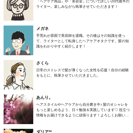
「ヘアケア商品」や「美容室」について詳しい20代後半の
ライター。楽しみながら執筆させていただきます！
メガネ
手荒れが原因で美容師を退職。その後はその知識を使っ
て、ライターとして転身したヘアケアオタクです。髪の知
識をわかりやすく紹介します！
さくら
日常のストレスで髪が薄くなった女性を応援！自分の経験
をもとに、執筆させていただきました。
あんり。
ヘアスタイルやヘアケアから自分磨き中♪ 髪のオシャレを
もっと楽しめるよう、日々勉強＆実践しています♡ 役立つ
情報をお届けできるように頑張ります！よろしくお願いし
ます。
ダリア**