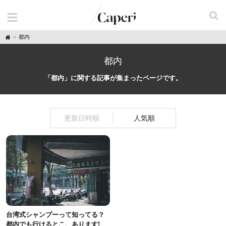
H
都内
o
m
e
都内
「都内」に関する記事が集まったページです。
更新日時順
人気順
台湾式シャンプーって知ってる？
都内でも行けるとこ、あります!