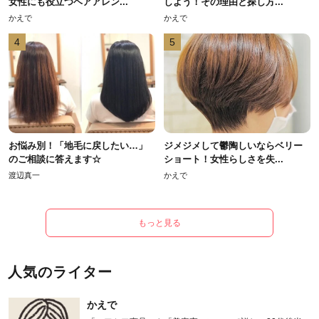
女性にも役立つヘアアレン...
しよう！その理由と探し方...
かえで
かえで
4
5
お悩み別！「地毛に戻したい…」
ジメジメして鬱陶しいならベリー
のご相談に答えます☆
ショート！女性らしさを失...
渡辺真一
かえで
もっと見る
人気のライター
かえで