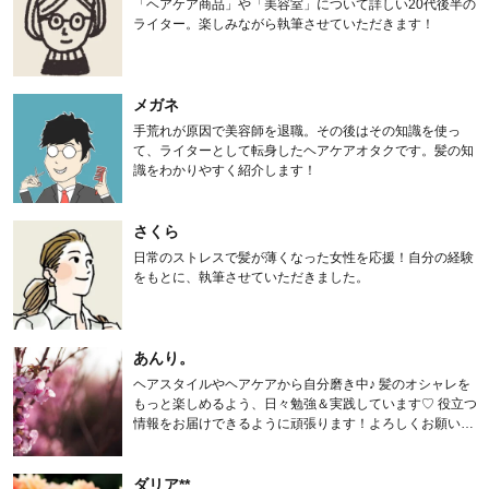
「ヘアケア商品」や「美容室」について詳しい20代後半の
ライター。楽しみながら執筆させていただきます！
メガネ
手荒れが原因で美容師を退職。その後はその知識を使っ
て、ライターとして転身したヘアケアオタクです。髪の知
識をわかりやすく紹介します！
さくら
日常のストレスで髪が薄くなった女性を応援！自分の経験
をもとに、執筆させていただきました。
あんり。
ヘアスタイルやヘアケアから自分磨き中♪ 髪のオシャレを
もっと楽しめるよう、日々勉強＆実践しています♡ 役立つ
情報をお届けできるように頑張ります！よろしくお願いし
ます。
ダリア**