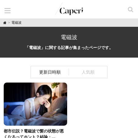
H
電磁波
o
m
e
電磁波
「電磁波」に関する記事が集まったページです。
更新日時順
人気順
都市伝説？電磁波で髪の状態が悪
くなるってホント？結論：...