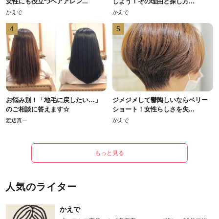
女性にも役立つヘアアレン...
しよう！その理由と探し方...
かえで
かえで
4
5
お悩み別！「地毛に戻したい…」
ジメジメして鬱陶しいならベリー
のご相談に答えます☆
ショート！女性らしさを失...
渡辺真一
かえで
もっと見る
人気のライター
かえで