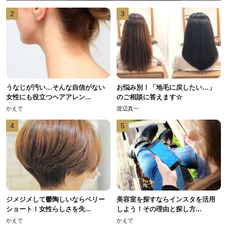
2
3
うなじが汚い…そんな自信がない
お悩み別！「地毛に戻したい…」
女性にも役立つヘアアレン...
のご相談に答えます☆
かえで
渡辺真一
4
5
ジメジメして鬱陶しいならベリー
美容室を探すならインスタを活用
ショート！女性らしさを失...
しよう！その理由と探し方...
かえで
かえで