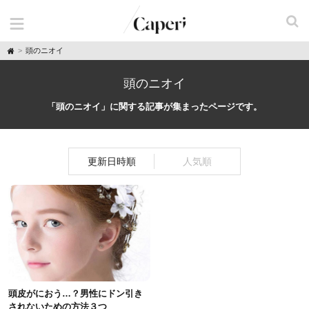
H
頭のニオイ
o
m
e
頭のニオイ
「頭のニオイ」に関する記事が集まったページです。
更新日時順
人気順
頭皮がにおう…？男性にドン引き
されないための方法３つ