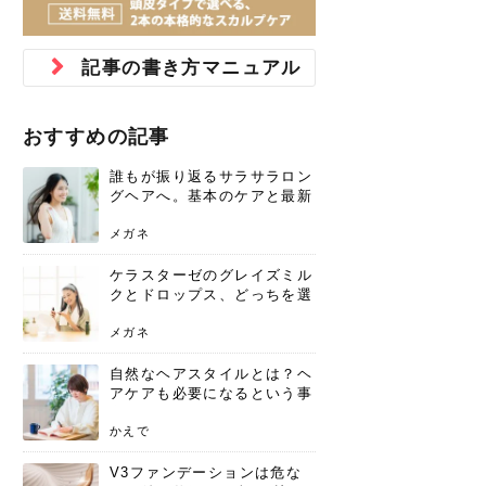
ジュベルック スキンの効果
本気の痩身と体質改善に。
防ぎ方を紹介
診断と...
と長...
いため...
おすすめの人
原因と...
ット...
を与え...
を守る...
賢...
い上...
とは？毛穴・ニキビ跡への
アーユルヴェーダに基づく
花粉の季節になると、髪がパサつく、
美容室で素敵なヘアカラーに染めても
パーマをかけたばかりなのに、もうカ
前髪は薄くしたほうが今風でおしゃれ
普段目に見えない頭皮ですが、何のケ
最近、髪のツヤがなくなったという方
韓国コスメを使うのは若い子だけだと
新しい環境に臨むとき、多くの人が意
「初回限定〇〇円！」そんなお得な体
40代になって、ふと自分のムダ毛のこ
仕事中も、ふとした瞬間に自分の指先
変化...
「イン...
広がる、手触りが悪いと感じた経験は
らったのに、家に帰って鏡を見たら、
ールがダレてしまったと感じている方
だと思っている人は、前髪を早く変え
アもせずに放っておくとダメージが蓄
や、抜け毛が増えたと悩んでいる方
思っていないでしょうか？ダリーフの
識するのが「身だしなみ」です。特に
験エステに行ってみたいけど、『押し
とが気になり始めたけど、「今から脱
を見て、気分が上がるという心ときめ
記事の書き方マニュアル
ありま...
「なん...
はいな...
たいと...
積して...
は、スト...
グラム...
メイク...
に弱い...
毛を...
く「キ...
ニキビ跡の凸凹をどうにかしたいと、
自己流のダイエットではなかなか落ち
肌の質感でお悩みではないでしょう
ない、頑固な脂肪やセルライトを、本
さくら
かえで
メガネ
かえで
yukarin
さくら
さくら
さな
さな
さな
あおい
か？肌に...
気で体...
おすすめの記事
ゆい
さな
誰もが振り返るサラサラロン
グヘアへ。基本のケアと最新
トレンドスタイル
メガネ
ケラスターゼのグレイズミル
クとドロップス、どっちを選
ぶ？それぞれの特徴と合わせ
使いのメリット
メガネ
自然なヘアスタイルとは？ヘ
アケアも必要になるという事
実を知っていますか？
かえで
V3ファンデーションは危な