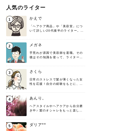
人気のライター
かえで
1
「ヘアケア商品」や「美容室」につ
いて詳しい20代後半のライター。楽
しみながら執筆させていただきま
す！
メガネ
2
手荒れが原因で美容師を退職。その
後はその知識を使って、ライターと
して転身したヘアケアオタクです。
髪の知識をわかりやすく紹介しま
す！
さくら
3
日常のストレスで髪が薄くなった女
性を応援！自分の経験をもとに、執
筆させていただきました。
あんり。
4
ヘアスタイルやヘアケアから自分磨
き中♪ 髪のオシャレをもっと楽しめ
るよう、日々勉強＆実践しています
♡ 役立つ情報をお届けできるように
頑張ります！よろしくお願いしま
ダリア**
5
す。