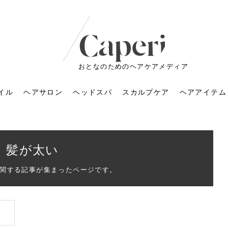
おとなのためのヘアケアメディア
イル
ヘアサロン
ヘッドスパ
スカルプケア
ヘアアイテム
髪が太い
関する記事が集まったページです。
ートメントの付け方で
くすみが気になる人
6年のショートウルフ最
室に行くのが恥ずかし
ドスパの落とし穴！知
育てるには？毎日の洗
エキスシャンプーって
マリストのメイク術｜
小顔を目指す！美容鍼
ノリが変わる「顔脱
6年運気アップネイルガ
朝の5分が変わる！寝癖がつ
ツヤと透明感で垢抜ける！
ルーズウェーブとは？2026
お気に入りのお店が倒産し
頭皮を刺激してお顔のリフ
頭皮マッサージで目がぱっ
アイロンが苦手でも大丈
V3ファンデーションは危な
リンパマッサージと経絡マ
子供の脱毛、日焼け肌はN
そのネイル、本当に似合っ
がりが変わる｜効かな
026春トレンドの明る
レンドとは？ナチュラ
髪質の変化に気づいた
いと損する真実
と生活習慣を見直す基
いいの？無印良品など
いアイテムで「自分ら
果と後悔しない選び方
4つのメリットと、始
を公開！幸運を呼ぶ色
かない予防方法と時短寝癖
自然なヘアカラーで作る
年の注目スタイルと長さ別
た後の美容室の探し方！失
トアップ♪毎日こつこつカン
ちりする理由は？具体的な
夫！ブラッシング感覚で使
い？針の仕組み・全4種比
ッサージの違いとは？効果
G？親子で学ぶ、安心・安全
てる？指先をきれいに見え