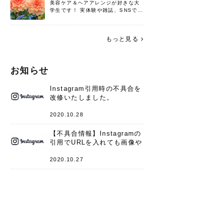
美容ケア＆ヘアアレンジが好きな大
学生です！ 実体験や雑誌、SNSで知
った情報を書いていこうと思いま
す。 これからよろしくお願いします
(*^^*)♪
もっと見る
お知らせ
Instagram引用時の不具合を
改修いたしました。
2020.10.28
【不具合情報】Instagramの
引用でURLを入れても画像や
キャプションが表示されない
件
2020.10.27