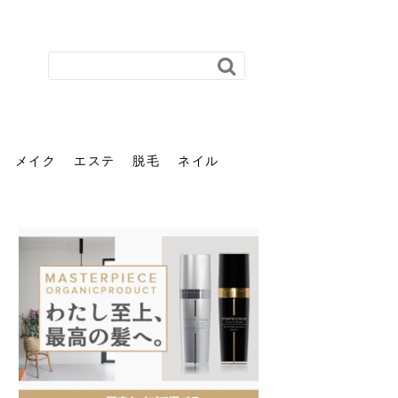
メイク
エステ
脱毛
ネイル
花粉で髪がパサパサするの
肌に合う髪色、どう見つけ
40代のパーマがダレる原因
前髪を薄くするための美容
ヘッドスパで頭皮をケアし
ストレスで髪の毛はどう変
40代の髪を悩みに最適！韓
「おしゃれ」と「身だしな
エステの勧誘が怖い人へ。
「今さら」なんて言わせな
オフィスネイルでも「キラ
はなぜ？原因と落とし方・
る？「イエベ」「ブルベ」
とは？自宅でできる復活術
院の頼み方とは？失敗しな
よう！ヘッドスパの効果と
わる？抜け毛・パサつきの
国発「ダリーフ」でヘアセ
み」は違う。相手に信頼感
断ることは悪くない。自分
い。40代のVIO・顔脱毛、
キラ」はOK？派手に見えな