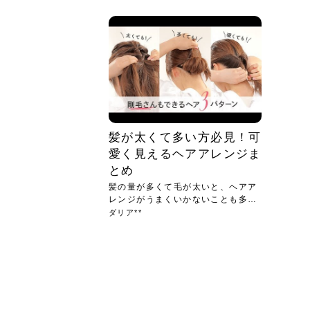
急に
人の
い原因.
めく..
ル...
時こそ.
本ケ
のシャ.
しい美.
のポ
める前.
と...
ヘッドス
と種
果。
血行を促
トリート
2026
2026
しばらく
髪をきれ
スキンケ
「たくさ
フェイス
顔の産毛
最近、な
できる.
魅力と、
効果が...
大きく変
すみカラ
ルでエア
ろそろ髪
ムを増や
ンプーに
に、実際
いうお悩
で抜くな
気がする
さろめ
の塗り...
く...
解...
思って...
頭皮の...
などの...
ものばか.
しょう...
感じて...
じつは...
ふと鏡を
痩身エス
落ち込ん
機器を使
メガネ
さくら
かえで
メガネ
さくら
さくら
あおい
あかり
あおい
あおい
その原...
技によ...
あおい
あかり
髪が太くて多い方必見！可
愛く見えるヘアアレンジま
とめ
髪の量が多くて毛が太いと、ヘアア
レンジがうまくいかないことも多い
です...
ダリア**