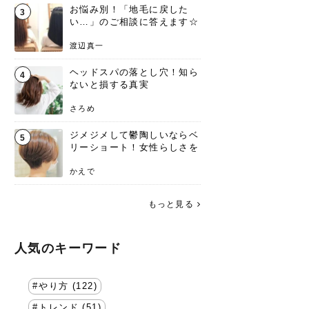
お悩み別！「地毛に戻した
3
い…」のご相談に答えます☆
渡辺真一
ヘッドスパの落とし穴！知ら
4
ないと損する真実
さろめ
ジメジメして鬱陶しいならベ
5
リーショート！女性らしさを
失わないポイント
かえで
もっと見る
人気のキーワード
やり方 (122)
トレンド (51)