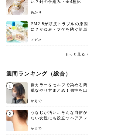
い？針の仕組み・全4種比
較・正規品の買い方まで徹底
解説
あかり
PM2.5が頭皮トラブルの原因
に？かゆみ・フケを防ぐ簡単
ケア方法
メガネ
もっと見る
週間ランキング（総合）
裾カラーをセルフで染める簡
1
単なやり方まとめ！個性を出
すなら今！
かえで
うなじが汚い…そんな自信が
2
ない女性にも役立つヘアアレ
ンジあります！
かえで