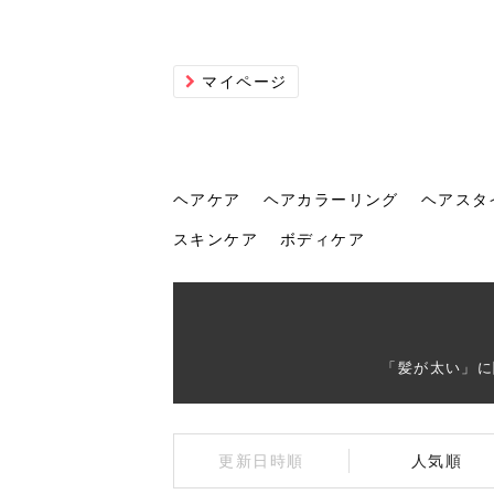
マイページ
ヘアケア
ヘアカラーリング
ヘアスタ
スキンケア
ボディケア
ヘアケア
ヘアカラーリング
ヘアスタイル
ヘアサロン
ヘッドスパ
スカルプケア
ヘアアイテム
メイク
エステ
脱毛
ネイル
スキンケア
ボディケア
「髪が太い」に
トリ
髪の
202
美容
ヘッ
髪を
発酵
ミニ
針で
化粧
202
更新日時順
人気順
仕上
へ！2
新ト
い？
らな
い方
何が
少な
の効
毛」。
イド