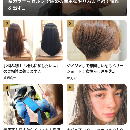
裾カラーをセルフで染める簡単なやり方まとめ！個性
を出す...
2
3
お悩み別！「地毛に戻したい…」
ジメジメして鬱陶しいならベリー
のご相談に答えます☆
ショート！女性らしさを失...
渡辺真一
かえで
4
5
美容室を探すならインスタを活用
カジュアルでもフォーマルでもＯ