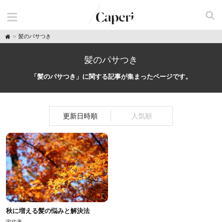
H
髪のパサつき
o
m
e
髪のパサつき
「髪のパサつき」に関する記事が集まったページです。
更新日時順
人気順
秋に増える髪の悩みと解決法