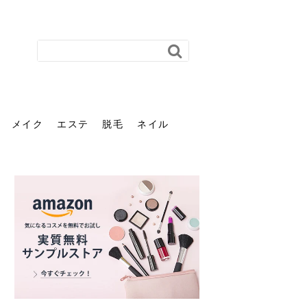
メイク
エステ
脱毛
ネイル
花粉で髪がパサパサするの
肌に合う髪色、どう見つけ
40代のパーマがダレる原因
前髪を薄くするための美容
ヘッドスパで頭皮をケアし
ストレスで髪の毛はどう変
40代の髪を悩みに最適！韓
「おしゃれ」と「身だしな
エステの勧誘が怖い人へ。
「今さら」なんて言わせな
オフィスネイルでも「キラ
はなぜ？原因と落とし方・
る？「イエベ」「ブルベ」
とは？自宅でできる復活術
院の頼み方とは？失敗しな
よう！ヘッドスパの効果と
わる？抜け毛・パサつきの
国発「ダリーフ」でヘアセ
み」は違う。相手に信頼感
断ることは悪くない。自分
い。40代のVIO・顔脱毛、
キラ」はOK？派手に見えな