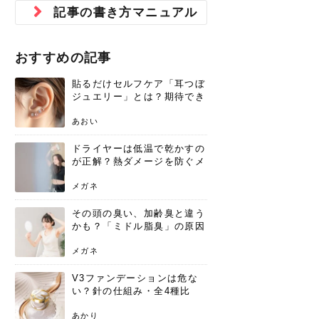
ジュベルック スキンの効果
本気の痩身と体質改善に。
防ぎ方を紹介
診断と...
と長...
いため...
おすすめの人
原因と...
ット...
を与え...
を守る...
賢...
い上...
記事の書き方マニュアル
とは？毛穴・ニキビ跡への
アーユルヴェーダに基づく
花粉の季節になると、髪がパサつく、
美容室で素敵なヘアカラーに染めても
パーマをかけたばかりなのに、もうカ
前髪は薄くしたほうが今風でおしゃれ
普段目に見えない頭皮ですが、何のケ
最近、髪のツヤがなくなったという方
韓国コスメを使うのは若い子だけだと
新しい環境に臨むとき、多くの人が意
「初回限定〇〇円！」そんなお得な体
40代になって、ふと自分のムダ毛のこ
仕事中も、ふとした瞬間に自分の指先
変化...
「イン...
広がる、手触りが悪いと感じた経験は
らったのに、家に帰って鏡を見たら、
ールがダレてしまったと感じている方
だと思っている人は、前髪を早く変え
アもせずに放っておくとダメージが蓄
や、抜け毛が増えたと悩んでいる方
思っていないでしょうか？ダリーフの
識するのが「身だしなみ」です。特に
験エステに行ってみたいけど、『押し
とが気になり始めたけど、「今から脱
を見て、気分が上がるという心ときめ
ありま...
「なん...
はいな...
たいと...
積して...
は、スト...
グラム...
メイク...
に弱い...
毛を...
く「キ...
ニキビ跡の凸凹をどうにかしたいと、
自己流のダイエットではなかなか落ち
おすすめの記事
肌の質感でお悩みではないでしょう
ない、頑固な脂肪やセルライトを、本
さくら
かえで
メガネ
かえで
yukarin
さくら
さくら
さな
さな
さな
あおい
か？肌に...
気で体...
貼るだけセルフケア「耳つぼ
ゆい
さな
ジュエリー」とは？期待でき
る効果と、その実力
あおい
ドライヤーは低温で乾かすの
が正解？熱ダメージを防ぐメ
リットと、速乾のコツ
メガネ
その頭の臭い、加齢臭と違う
かも？「ミドル脂臭」の原因
と、後頭部を洗うシャンプー
術
メガネ
V3ファンデーションは危な
い？針の仕組み・全4種比
較・正規品の買い方まで徹底
解説
あかり