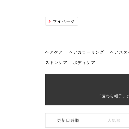
マイページ
ヘアケア
ヘアカラーリング
ヘアスタ
スキンケア
ボディケア
ヘアケア
ヘアカラーリング
ヘアスタイル
ヘアサロン
ヘッドスパ
スカルプケア
ヘアアイテム
メイク
エステ
脱毛
ネイル
スキンケア
ボディケア
「麦わら帽子」
トリ
髪の
202
美容
ヘッ
髪を
発酵
ミニ
針で
化粧
202
更新日時順
人気順
仕上
へ！2
新ト
い？
らな
い方
何が
少な
の効
毛」。
イド