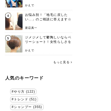
方を要チェック
かえで
お悩み別！「地毛に戻した
4
い…」のご相談に答えます☆
渡辺真一
ジメジメして鬱陶しいならベ
5
リーショート！女性らしさを
失わないポイント
かえで
もっと見る
人気のキーワード
やり方 (122)
トレンド (51)
シャンプー (355)