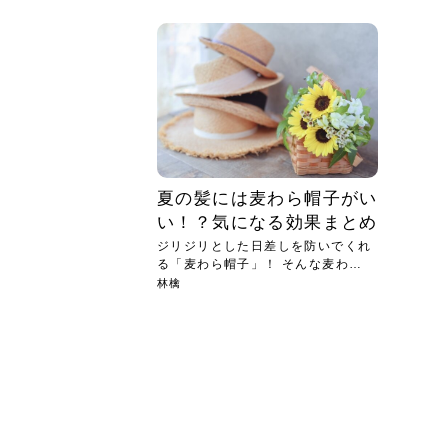
急に
人の
い原因.
めく..
ル...
時こそ.
本ケ
のシャ.
しい美.
のポ
める前.
と...
ヘッドス
と種
果。
血行を促
トリート
2026
2026
しばらく
髪をきれ
スキンケ
「たくさ
フェイス
顔の産毛
最近、な
できる.
魅力と、
効果が...
大きく変
すみカラ
ルでエア
ろそろ髪
ムを増や
ンプーに
に、実際
いうお悩
で抜くな
気がする
さろめ
の塗り...
く...
解...
思って...
頭皮の...
などの...
ものばか.
しょう...
感じて...
じつは...
ふと鏡を
痩身エス
落ち込ん
機器を使
メガネ
さくら
かえで
メガネ
さくら
さくら
あおい
あかり
あおい
あおい
その原...
技によ...
あおい
あかり
夏の髪には麦わら帽子がい
い！？気になる効果まとめ
ジリジリとした日差しを防いでくれ
る「麦わら帽子」！ そんな麦わら
帽...
林檎