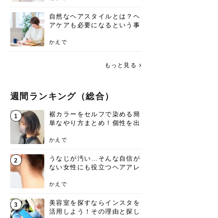
自然なヘアスタイルとは？ヘ
アケアも必要になるという事
実を知っていますか？
かえで
もっと見る
週間ランキング（総合）
裾カラーをセルフで染める簡
1
単なやり方まとめ！個性を出
すなら今！
かえで
うなじが汚い…そんな自信が
2
ない女性にも役立つヘアアレ
ンジあります！
かえで
美容室を探すならインスタを
3
活用しよう！その理由と探し