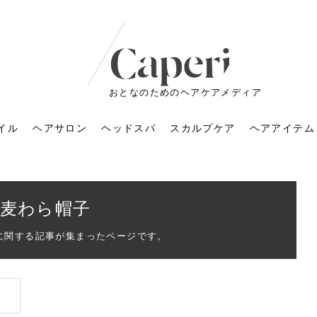
おとなのためのヘアケアメディア
イル
ヘアサロン
ヘッドスパ
スカルプケア
ヘアアイテム
麦わら帽子
に関する記事が集まったページです。
ートメントの付け方で
くすみが気になる人
6年のショートウルフ最
室に行くのが恥ずかし
ドスパの落とし穴！知
育てるには？毎日の洗
エキスシャンプーって
マリストのメイク術｜
小顔を目指す！美容鍼
ノリが変わる「顔脱
6年運気アップネイルガ
朝の5分が変わる！寝癖がつ
ツヤと透明感で垢抜ける！
ルーズウェーブとは？2026
お気に入りのお店が倒産し
頭皮を刺激してお顔のリフ
頭皮マッサージで目がぱっ
アイロンが苦手でも大丈
V3ファンデーションは危な
リンパマッサージと経絡マ
子供の脱毛、日焼け肌はN
そのネイル、本当に似合っ
がりが変わる｜効かな
026春トレンドの明る
レンドとは？ナチュラ
髪質の変化に気づいた
いと損する真実
と生活習慣を見直す基
いいの？無印良品など
いアイテムで「自分ら
果と後悔しない選び方
4つのメリットと、始
を公開！幸運を呼ぶ色
かない予防方法と時短寝癖
自然なヘアカラーで作る
年の注目スタイルと長さ別
た後の美容室の探し方！失
トアップ♪毎日こつこつカン
ちりする理由は？具体的な
夫！ブラッシング感覚で使
い？針の仕組み・全4種比
ッサージの違いとは？効果
G？親子で学ぶ、安心・安全
てる？指先をきれいに見え