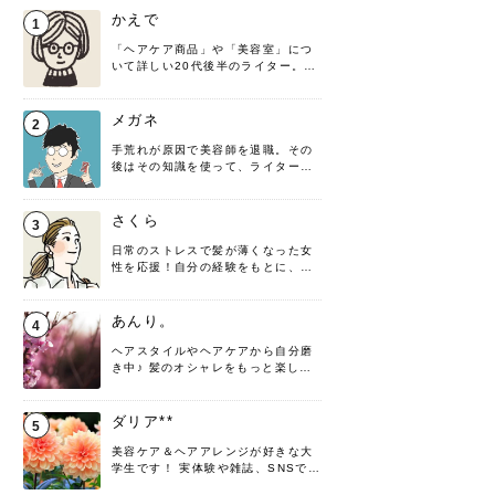
かえで
1
「ヘアケア商品」や「美容室」につ
いて詳しい20代後半のライター。楽
しみながら執筆させていただきま
す！
メガネ
2
手荒れが原因で美容師を退職。その
後はその知識を使って、ライターと
して転身したヘアケアオタクです。
髪の知識をわかりやすく紹介しま
す！
さくら
3
日常のストレスで髪が薄くなった女
性を応援！自分の経験をもとに、執
筆させていただきました。
あんり。
4
ヘアスタイルやヘアケアから自分磨
き中♪ 髪のオシャレをもっと楽しめ
るよう、日々勉強＆実践しています
♡ 役立つ情報をお届けできるように
頑張ります！よろしくお願いしま
ダリア**
5
す。
美容ケア＆ヘアアレンジが好きな大
学生です！ 実体験や雑誌、SNSで知
った情報を書いていこうと思いま