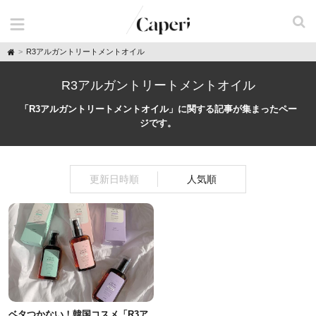
H
R3アルガントリートメントオイル
o
m
e
R3アルガントリートメントオイル
「R3アルガントリートメントオイル」に関する記事が集まったペー
ジです。
更新日時順
人気順
ベタつかない！韓国コスメ「R3ア