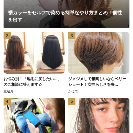
裾カラーをセルフで染める簡単なやり方まとめ！個性
を出す...
2
3
お悩み別！「地毛に戻したい…」
ジメジメして鬱陶しいならベリー
のご相談に答えます☆
ショート！女性らしさを失...
渡辺真一
かえで
4
5