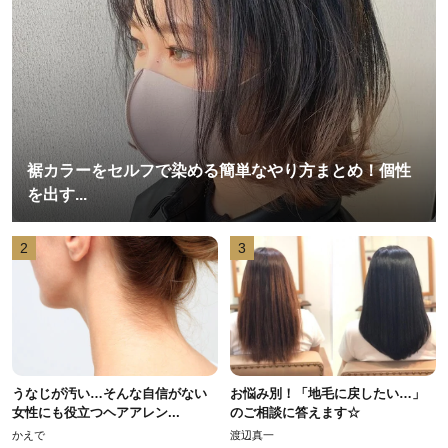
裾カラーをセルフで染める簡単なやり方まとめ！個性
を出す...
2
3
うなじが汚い…そんな自信がない
お悩み別！「地毛に戻したい…」
女性にも役立つヘアアレン...
のご相談に答えます☆
かえで
渡辺真一