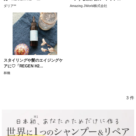
ダリア**
Amazing JWorld株式会社
スタイリングや髪のエイジングケ
アに♡「REGEN H2...
林檎
3 件