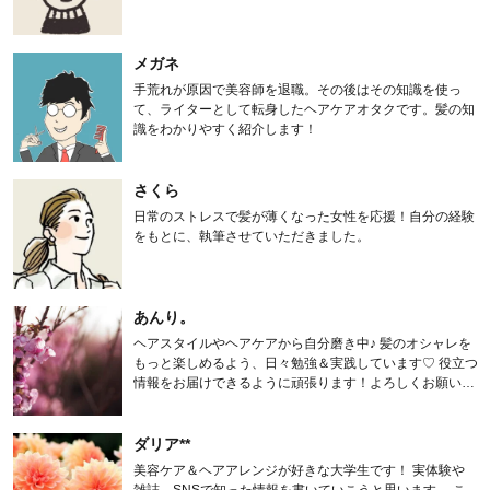
メガネ
手荒れが原因で美容師を退職。その後はその知識を使っ
て、ライターとして転身したヘアケアオタクです。髪の知
識をわかりやすく紹介します！
さくら
日常のストレスで髪が薄くなった女性を応援！自分の経験
をもとに、執筆させていただきました。
あんり。
ヘアスタイルやヘアケアから自分磨き中♪ 髪のオシャレを
もっと楽しめるよう、日々勉強＆実践しています♡ 役立つ
情報をお届けできるように頑張ります！よろしくお願いし
ます。
ダリア**
美容ケア＆ヘアアレンジが好きな大学生です！ 実体験や