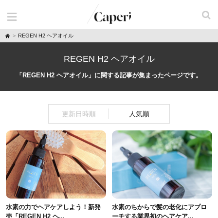
H
REGEN H2 ヘアオイル
o
m
e
REGEN H2 ヘアオイル
「REGEN H2 ヘアオイル」に関する記事が集まったページです。
更新日時順
人気順
水素の力でヘアケアしよう！新発
水素のちからで髪の老化にアプロ
売「REGEN H2 ヘ...
ーチする業界初のヘアケア...