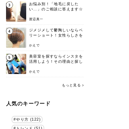
お悩み別！「地毛に戻した
3
い…」のご相談に答えます☆
渡辺真一
ジメジメして鬱陶しいならベ
4
リーショート！女性らしさを
失わないポイント
かえで
美容室を探すならインスタを
5
活用しよう！その理由と探し
方を要チェック
かえで
もっと見る
人気のキーワード
やり方 (122)
トレンド (51)