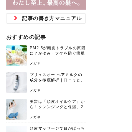
ジュベルック スキンの効果
本気の痩身と体質改善に。
防ぎ方を紹介
診断と...
と長...
いため...
おすすめの人
原因と...
ット...
を与え...
を守る...
賢...
い上...
とは？毛穴・ニキビ跡への
アーユルヴェーダに基づく
花粉の季節になると、髪がパサつく、
美容室で素敵なヘアカラーに染めても
パーマをかけたばかりなのに、もうカ
前髪は薄くしたほうが今風でおしゃれ
普段目に見えない頭皮ですが、何のケ
最近、髪のツヤがなくなったという方
韓国コスメを使うのは若い子だけだと
新しい環境に臨むとき、多くの人が意
「初回限定〇〇円！」そんなお得な体
40代になって、ふと自分のムダ毛のこ
仕事中も、ふとした瞬間に自分の指先
変化...
「イン...
広がる、手触りが悪いと感じた経験は
らったのに、家に帰って鏡を見たら、
ールがダレてしまったと感じている方
だと思っている人は、前髪を早く変え
アもせずに放っておくとダメージが蓄
や、抜け毛が増えたと悩んでいる方
思っていないでしょうか？ダリーフの
識するのが「身だしなみ」です。特に
験エステに行ってみたいけど、『押し
とが気になり始めたけど、「今から脱
を見て、気分が上がるという心ときめ
記事の書き方マニュアル
ありま...
「なん...
はいな...
たいと...
積して...
は、スト...
グラム...
メイク...
に弱い...
毛を...
く「キ...
ニキビ跡の凸凹をどうにかしたいと、
自己流のダイエットではなかなか落ち
肌の質感でお悩みではないでしょう
ない、頑固な脂肪やセルライトを、本
さくら
かえで
メガネ
かえで
yukarin
さくら
さくら
さな
さな
さな
あおい
か？肌に...
気で体...
おすすめの記事
ゆい
さな
PM2.5が頭皮トラブルの原因
に？かゆみ・フケを防ぐ簡単
ケア方法
メガネ
プリュスオー ヘアミルクの
成分を徹底解析｜口コミと、
どんな髪質におすすめかを解
説
メガネ
美髪は「頭皮オイルケア」か
ら！クレンジングと保湿、2
つの方法と効果を解説
メガネ
頭皮マッサージで目がぱっち