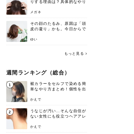
りする理由は？具体的なやり
方と継続のコツを解説
メガネ
その顔のたるみ、原因は「頭
皮の凝り」かも。今日からで
きる、リフトアップ頭皮マッ
サージ
ゆい
もっと見る
週間ランキング（総合）
裾カラーをセルフで染める簡
1
単なやり方まとめ！個性を出
すなら今！
かえで
うなじが汚い…そんな自信が
2
ない女性にも役立つヘアアレ
ンジあります！
かえで