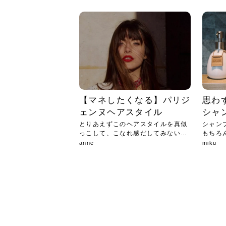
急に
人の
い原因.
めく..
ル...
時こそ.
本ケ
のシャ.
しい美.
のポ
める前.
と...
ヘッドス
と種
果。
血行を促
トリート
2026
2026
しばらく
髪をきれ
スキンケ
「たくさ
フェイス
顔の産毛
最近、な
できる.
魅力と、
効果が...
大きく変
すみカラ
ルでエア
ろそろ髪
ムを増や
ンプーに
に、実際
いうお悩
で抜くな
気がする
さろめ
の塗り...
く...
解...
思って...
頭皮の...
などの...
ものばか.
しょう...
感じて...
じつは...
ふと鏡を
痩身エス
落ち込ん
機器を使
メガネ
さくら
かえで
メガネ
さくら
さくら
あおい
あかり
あおい
あおい
その原...
技によ...
あおい
あかり
【マネしたくなる】パリジ
思わ
ェンヌヘアスタイル
シャ
とりあえずこのヘアスタイルを真似
シャン
っこして、こなれ感だしてみない？
もちろ
❤︎
重要...
anne
miku