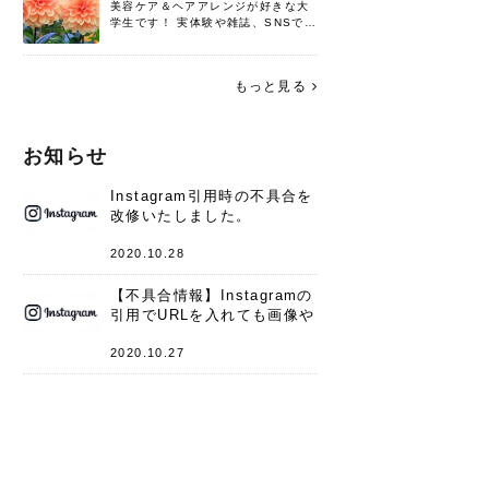
美容ケア＆ヘアアレンジが好きな大
学生です！ 実体験や雑誌、SNSで知
った情報を書いていこうと思いま
す。 これからよろしくお願いします
(*^^*)♪
もっと見る
お知らせ
Instagram引用時の不具合を
改修いたしました。
2020.10.28
【不具合情報】Instagramの
引用でURLを入れても画像や
キャプションが表示されない
件
2020.10.27