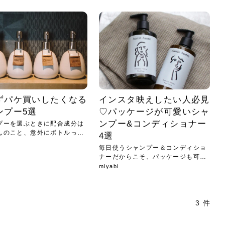
小じわが増えた？原因
手ならではの痩身効
ルルルン ハイドラのどれが
その医療ダイエット、後悔
..
.
..
ア
..
..
イント
..
直し...
「きれい...
の...
敗しに...
タン小顔☆
やり方...
えるヘア...
較・...
と、自...
なエ...
るのは...
パは、頭皮の汚れを落として
類の見分け方＆自宅で
オールハンドエステの
良い？その違いは？PDRN
しませんか？失敗する人の
進し、リラックス効果や美髪
メントの付け方で仕上がりは
春のトレンドカラーは明るめのく
年のショートウルフは、ナチュラ
美容室に行けていないし、そ
いに育てるには高価なアイテ
アで人気の発酵成分が、シャ
んのコスメを持っているの
ラインをすっきりさせたいと
をカミソリで剃って、毛抜き
んとなく運気が停滞している
新生活シーズン、朝の身支度を少しで
職場で浮かない落ち着いたトーンにし
2026年はレイヤーカットを使った髪型
美容室を倒産する数が増えているとい
毎日のちょっとした習慣で小顔は作れ
目元の印象を左右するのは目そのもの
ヘアアイロンを使うのが苦手、火傷が
メイクをしている時間も、スキンケア
サロンのメニューを見ていると、「リ
「ムダ毛が気になる」とお子さんが悩
SNSや雑誌で見かけた素敵なネイルデ
..
...
や...
共通点...
わります。今回は、毛先中心
ーです。ただし、髪がすでに
リーな仕上がりが今っぽい正
型を変えて気分転換したいと
す前に、洗い方や乾かし方、
も広がっています。無印良品
に使っているのはいつも同じ
みを抱えている方はいないで
ど、日々の自己処理を手間に
と悩んでいないでしょうか？
も短くしたい人は多いはず。じつは寝
たいけれど、どこか垢抜けた印象にし
のトレンドと重なり、ルーズウェーブ
うニュースがありました。もともと美
る！頭のこりをほぐしてフェイスライ
ではなく、頭皮の状態かもしれませ
怖いと感じている方はいないでしょう
の時間に変えるという発想から生まれ
ンパマッサージ」の他に「経絡マッサ
んでいる姿を見て、エステ脱毛を検討
ザインを、いざ自分の爪に試してみた
..
見て、急に小じわが増えたと
テと一言で言っても、最新の
癖は、...
たいと...
ヘ...
容室の...
ンのリ...
ん。以下...
か？そ...
たのが...
ージ」...
し始め...
ら、...
ルルルン ハイドラシリーズを使いたい
医師の管理のもと、科学的根拠に基づ
でいないでしょうか？じつは
ったものから、昔ながらの手
けれど、種類が多くてどれを選べばい
いて行う「医療ダイエット」は、自己
かえで
さくら
かえで
かえで
chicca
メガネ
さくら
あかり
あかり
あおい
さな
いか...
流のダ...
さな
さな
もっと見る
もっと見る
もっと見る
もっと見る
もっと見る
もっと見る
もっと見る
もっと見る
もっと見る
もっと見る
もっと見る
もっと見る
もっと見る
ずパケ買いしたくなる
インスタ映えしたい人必見
ンプー5選
♡パッケージが可愛いシャ
ンプー&コンディショナー
プーを選ぶときに配合成分は
んのこと、意外にボトルって
4選
毎日使うシャンプー＆コンディショ
ナーだからこそ、パッケージも可愛
いも...
miyabi
3 件