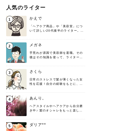
人気のライター
かえで
1
「ヘアケア商品」や「美容室」につ
いて詳しい20代後半のライター。楽
しみながら執筆させていただきま
す！
メガネ
2
手荒れが原因で美容師を退職。その
後はその知識を使って、ライターと
して転身したヘアケアオタクです。
髪の知識をわかりやすく紹介しま
す！
さくら
3
日常のストレスで髪が薄くなった女
性を応援！自分の経験をもとに、執
筆させていただきました。
あんり。
4
ヘアスタイルやヘアケアから自分磨
き中♪ 髪のオシャレをもっと楽しめ
るよう、日々勉強＆実践しています
♡ 役立つ情報をお届けできるように
頑張ります！よろしくお願いしま
ダリア**
5
す。