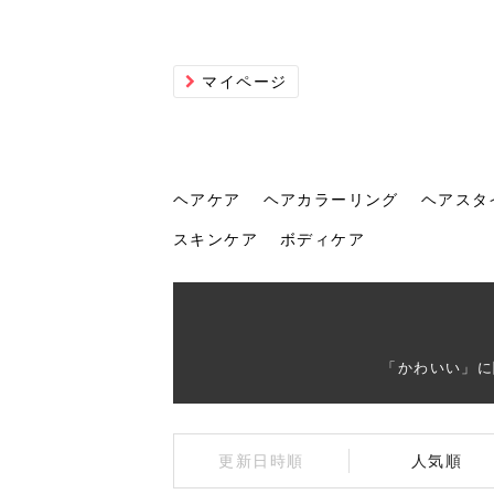
マイページ
ヘアケア
ヘアカラーリング
ヘアスタ
スキンケア
ボディケア
ヘアケア
ヘアカラーリング
ヘアスタイル
ヘアサロン
ヘッドスパ
スカルプケア
ヘアアイテム
メイク
エステ
脱毛
ネイル
スキンケア
ボディケア
「かわいい」に
トリ
髪の
202
美容
ヘッ
髪を
発酵
ミニ
針で
化粧
202
更新日時順
人気順
仕上
へ！2
新ト
い？
らな
い方
何が
少な
の効
毛」。
イド