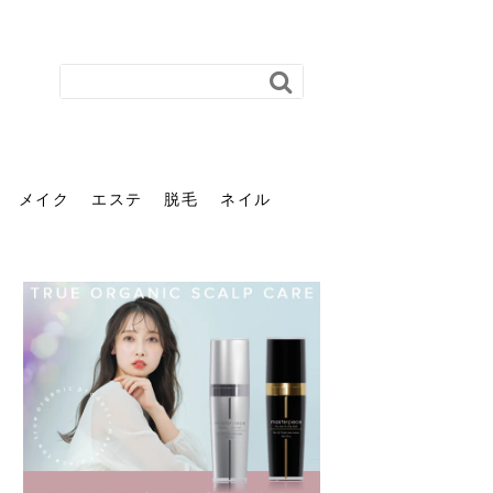
メイク
エステ
脱毛
ネイル
花粉で髪がパサパサするの
肌に合う髪色、どう見つけ
40代のパーマがダレる原因
前髪を薄くするための美容
ヘッドスパで頭皮をケアし
ストレスで髪の毛はどう変
40代の髪を悩みに最適！韓
「おしゃれ」と「身だしな
エステの勧誘が怖い人へ。
「今さら」なんて言わせな
オフィスネイルでも「キラ
はなぜ？原因と落とし方・
る？「イエベ」「ブルベ」
とは？自宅でできる復活術
院の頼み方とは？失敗しな
よう！ヘッドスパの効果と
わる？抜け毛・パサつきの
国発「ダリーフ」でヘアセ
み」は違う。相手に信頼感
断ることは悪くない。自分
い。40代のVIO・顔脱毛、
キラ」はOK？派手に見えな