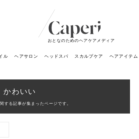
おとなのためのヘアケアメディア
イル
ヘアサロン
ヘッドスパ
スカルプケア
ヘアアイテム
かわいい
関する記事が集まったページです。
ートメントの付け方で
くすみが気になる人
6年のショートウルフ最
室に行くのが恥ずかし
ドスパの落とし穴！知
育てるには？毎日の洗
エキスシャンプーって
マリストのメイク術｜
小顔を目指す！美容鍼
ノリが変わる「顔脱
6年運気アップネイルガ
朝の5分が変わる！寝癖がつ
ツヤと透明感で垢抜ける！
ルーズウェーブとは？2026
お気に入りのお店が倒産し
頭皮を刺激してお顔のリフ
頭皮マッサージで目がぱっ
アイロンが苦手でも大丈
V3ファンデーションは危な
リンパマッサージと経絡マ
子供の脱毛、日焼け肌はN
そのネイル、本当に似合っ
がりが変わる｜効かな
026春トレンドの明る
レンドとは？ナチュラ
髪質の変化に気づいた
いと損する真実
と生活習慣を見直す基
いいの？無印良品など
いアイテムで「自分ら
果と後悔しない選び方
4つのメリットと、始
を公開！幸運を呼ぶ色
かない予防方法と時短寝癖
自然なヘアカラーで作る
年の注目スタイルと長さ別
た後の美容室の探し方！失
トアップ♪毎日こつこつカン
ちりする理由は？具体的な
夫！ブラッシング感覚で使
い？針の仕組み・全4種比
ッサージの違いとは？効果
G？親子で学ぶ、安心・安全
てる？指先をきれいに見え