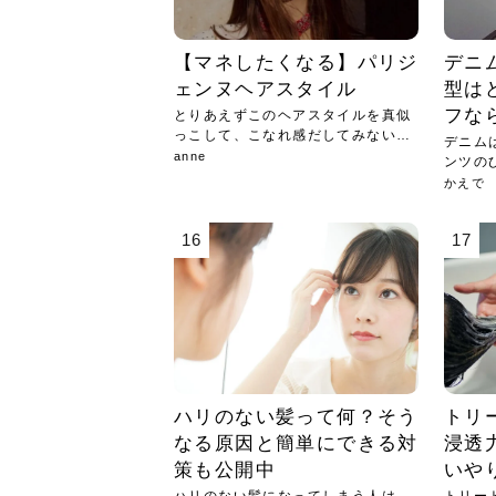
【マネしたくなる】パリジ
デニ
ェンヌヘアスタイル
型は
フな
とりあえずこのヘアスタイルを真似
っこして、こなれ感だしてみない？
デニム
❤︎
anne
ンツの
せる...
かえで
16
17
ハリのない髪って何？そう
トリ
なる原因と簡単にできる対
浸透
策も公開中
いや