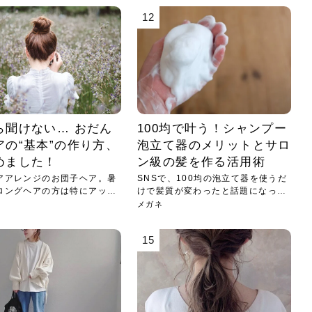
12
ら聞けない… おだん
100均で叶う！シャンプー
アの“基本”の作り方、
泡立て器のメリットとサロ
めました！
ン級の髪を作る活用術
アアレンジのお団子ヘア。暑
SNSで、100均の泡立て器を使うだ
ロングヘアの方は特にアップ
けで髪質が変わったと話題になっ
て...
メガネ
15