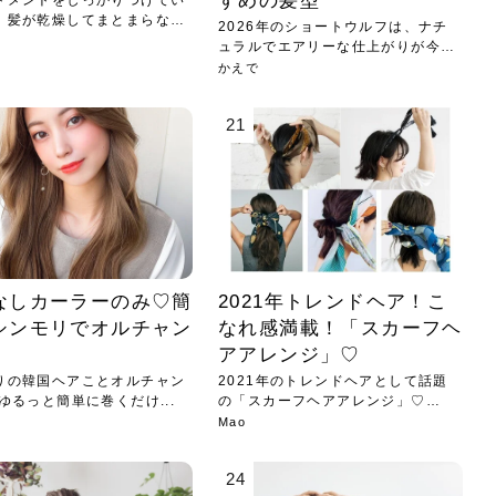
すめの髪型
トメントをしっかりつけてい
、髪が乾燥してまとまらない
2026年のショートウルフは、ナチ
ュラルでエアリーな仕上がりが今っ
ぽ...
かえで
21
なしカーラーのみ♡簡
2021年トレンドヘア！こ
シンモリでオルチャン
なれ感満載！「スカーフヘ
♪
アアレンジ」♡
りの韓国ヘアことオルチャン
2021年のトレンドヘアとして話題
ヘア♡ ゆるっと簡単に巻くだけ...
の「スカーフヘアアレンジ」♡
ス...
Mao
24