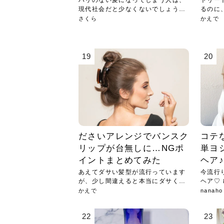
ハリのない髪になってしまう人は、
トリー
現代社会だと少なくないでしょう。
るのに
そも...
とい...
さくら
かえで
19
20
ださいアレンジでバンスク
コテ
リップが台無しに…NGポ
単ヨ
イントまとめてみた
ヘア
あえてダサい髪型が流行っています
今流行
が、少し間違えると本当にダサくな
って...
かえで
nanaho
22
23