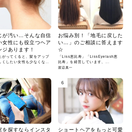
小じわが増えた？原因
手ならではの痩身効
ルルルン ハイドラのどれが
その医療ダイエット、後悔
..
.
..
ア
..
..
イント
..
直し...
「きれい...
の...
敗しに...
タン小顔☆
やり方...
えるヘア...
較・...
と、自...
なエ...
るのは...
パは、頭皮の汚れを落として
類の見分け方＆自宅で
オールハンドエステの
良い？その違いは？PDRN
しませんか？失敗する人の
進し、リラックス効果や美髪
メントの付け方で仕上がりは
春のトレンドカラーは明るめのく
年のショートウルフは、ナチュラ
美容室に行けていないし、そ
いに育てるには高価なアイテ
アで人気の発酵成分が、シャ
んのコスメを持っているの
ラインをすっきりさせたいと
をカミソリで剃って、毛抜き
んとなく運気が停滞している
新生活シーズン、朝の身支度を少しで
職場で浮かない落ち着いたトーンにし
2026年はレイヤーカットを使った髪型
美容室を倒産する数が増えているとい
毎日のちょっとした習慣で小顔は作れ
目元の印象を左右するのは目そのもの
ヘアアイロンを使うのが苦手、火傷が
メイクをしている時間も、スキンケア
サロンのメニューを見ていると、「リ
「ムダ毛が気になる」とお子さんが悩
SNSや雑誌で見かけた素敵なネイルデ
..
...
や...
共通点...
わります。今回は、毛先中心
ーです。ただし、髪がすでに
リーな仕上がりが今っぽい正
型を変えて気分転換したいと
す前に、洗い方や乾かし方、
も広がっています。無印良品
に使っているのはいつも同じ
みを抱えている方はいないで
ど、日々の自己処理を手間に
と悩んでいないでしょうか？
も短くしたい人は多いはず。じつは寝
たいけれど、どこか垢抜けた印象にし
のトレンドと重なり、ルーズウェーブ
うニュースがありました。もともと美
る！頭のこりをほぐしてフェイスライ
ではなく、頭皮の状態かもしれませ
怖いと感じている方はいないでしょう
の時間に変えるという発想から生まれ
ンパマッサージ」の他に「経絡マッサ
んでいる姿を見て、エステ脱毛を検討
ザインを、いざ自分の爪に試してみた
..
見て、急に小じわが増えたと
テと一言で言っても、最新の
癖は、...
たいと...
ヘ...
容室の...
ンのリ...
ん。以下...
か？そ...
たのが...
ージ」...
し始め...
ら、...
ルルルン ハイドラシリーズを使いたい
医師の管理のもと、科学的根拠に基づ
でいないでしょうか？じつは
ったものから、昔ながらの手
けれど、種類が多くてどれを選べばい
いて行う「医療ダイエット」は、自己
かえで
さくら
かえで
かえで
chicca
メガネ
さくら
あかり
あかり
あおい
さな
いか...
流のダ...
じが汚い…そんな自信
お悩み別！「地毛に戻した
さな
さな
い女性にも役立つヘア
い…」のご相談に答えます
もっと見る
もっと見る
もっと見る
もっと見る
もっと見る
もっと見る
もっと見る
もっと見る
もっと見る
もっと見る
もっと見る
ンジあります！
☆
もっと見る
もっと見る
上がってくると、髪をアップ
「Liss恵比寿」「LissEyelash恵
しくしたい女性も少なくない
比寿」を経営しています、...
渡辺真一
6
室を探すならインスタ
ショートヘアをもっと可愛