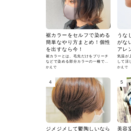
急に
人の
い原因.
めく..
ル...
時こそ.
本ケ
のシャ.
しい美.
のポ
める前.
と...
ヘッドス
と種
果。
血行を促
トリート
2026
2026
しばらく
髪をきれ
スキンケ
「たくさ
フェイス
顔の産毛
最近、な
できる.
魅力と、
効果が...
大きく変
すみカラ
ルでエア
ろそろ髪
ムを増や
ンプーに
に、実際
いうお悩
で抜くな
気がする
さろめ
の塗り...
く...
解...
思って...
頭皮の...
などの...
ものばか.
しょう...
感じて...
じつは...
ふと鏡を
痩身エス
落ち込ん
機器を使
メガネ
さくら
かえで
メガネ
さくら
さくら
あおい
あかり
あおい
あおい
その原...
技によ...
裾カラーをセルフで染める
うな
あおい
あかり
簡単なやり方まとめ！個性
がな
を出すなら今！
アレ
裾カラーとは、毛先だけをブリーチ
気温が
などで染める部分カラーの一種で
して涼
す。つ...
でし...
かえで
かえで
4
5
ジメジメして鬱陶しいなら
美容