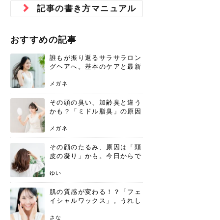
ジュベルック スキンの効果
本気の痩身と体質改善に。
防ぎ方を紹介
診断と...
と長...
いため...
おすすめの人
原因と...
ット...
を与え...
を守る...
賢...
い上...
記事の書き方マニュアル
とは？毛穴・ニキビ跡への
アーユルヴェーダに基づく
花粉の季節になると、髪がパサつく、
美容室で素敵なヘアカラーに染めても
パーマをかけたばかりなのに、もうカ
前髪は薄くしたほうが今風でおしゃれ
普段目に見えない頭皮ですが、何のケ
最近、髪のツヤがなくなったという方
韓国コスメを使うのは若い子だけだと
新しい環境に臨むとき、多くの人が意
「初回限定〇〇円！」そんなお得な体
40代になって、ふと自分のムダ毛のこ
仕事中も、ふとした瞬間に自分の指先
変化...
「イン...
広がる、手触りが悪いと感じた経験は
らったのに、家に帰って鏡を見たら、
ールがダレてしまったと感じている方
だと思っている人は、前髪を早く変え
アもせずに放っておくとダメージが蓄
や、抜け毛が増えたと悩んでいる方
思っていないでしょうか？ダリーフの
識するのが「身だしなみ」です。特に
験エステに行ってみたいけど、『押し
とが気になり始めたけど、「今から脱
を見て、気分が上がるという心ときめ
ありま...
「なん...
はいな...
たいと...
積して...
は、スト...
グラム...
メイク...
に弱い...
毛を...
く「キ...
ニキビ跡の凸凹をどうにかしたいと、
自己流のダイエットではなかなか落ち
おすすめの記事
肌の質感でお悩みではないでしょう
ない、頑固な脂肪やセルライトを、本
さくら
かえで
メガネ
かえで
yukarin
さくら
さくら
さな
さな
さな
あおい
か？肌に...
気で体...
誰もが振り返るサラサラロン
ゆい
さな
グヘアへ。基本のケアと最新
トレンドスタイル
メガネ
その頭の臭い、加齢臭と違う
かも？「ミドル脂臭」の原因
と、後頭部を洗うシャンプー
術
メガネ
その顔のたるみ、原因は「頭
皮の凝り」かも。今日からで
きる、リフトアップ頭皮マッ
サージ
ゆい
肌の質感が変わる！？「フェ
イシャルワックス」。うれし
いメリットと、肌荒れしない
ための基礎知識
さな