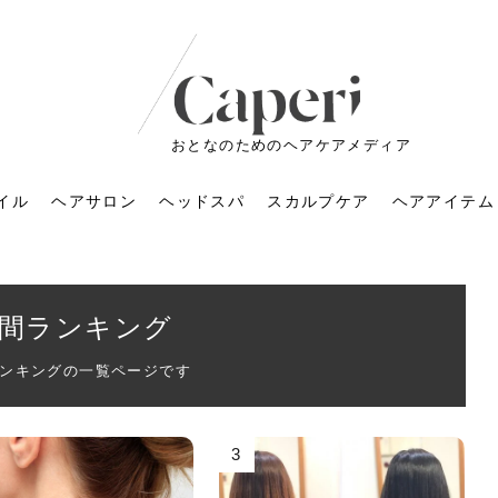
おとなのためのヘアケアメディア
イル
ヘアサロン
ヘッドスパ
スカルプケア
ヘアアイテム
間ランキング
ンキングの一覧ページです
3
ートメントの付け方で
くすみが気になる人
6年のショートウルフ最
室に行くのが恥ずかし
ドスパの落とし穴！知
育てるには？毎日の洗
エキスシャンプーって
マリストのメイク術｜
小顔を目指す！美容鍼
ノリが変わる「顔脱
6年運気アップネイルガ
朝の5分が変わる！寝癖がつ
ツヤと透明感で垢抜ける！
ルーズウェーブとは？2026
お気に入りのお店が倒産し
頭皮を刺激してお顔のリフ
頭皮マッサージで目がぱっ
アイロンが苦手でも大丈
V3ファンデーションは危な
リンパマッサージと経絡マ
子供の脱毛、日焼け肌はN
そのネイル、本当に似合っ
がりが変わる｜効かな
026春トレンドの明る
レンドとは？ナチュラ
髪質の変化に気づいた
いと損する真実
と生活習慣を見直す基
いいの？無印良品など
いアイテムで「自分ら
果と後悔しない選び方
4つのメリットと、始
を公開！幸運を呼ぶ色
かない予防方法と時短寝癖
自然なヘアカラーで作る
年の注目スタイルと長さ別
た後の美容室の探し方！失
トアップ♪毎日こつこつカン
ちりする理由は？具体的な
夫！ブラッシング感覚で使
い？針の仕組み・全4種比
ッサージの違いとは？効果
G？親子で学ぶ、安心・安全
てる？指先をきれいに見え