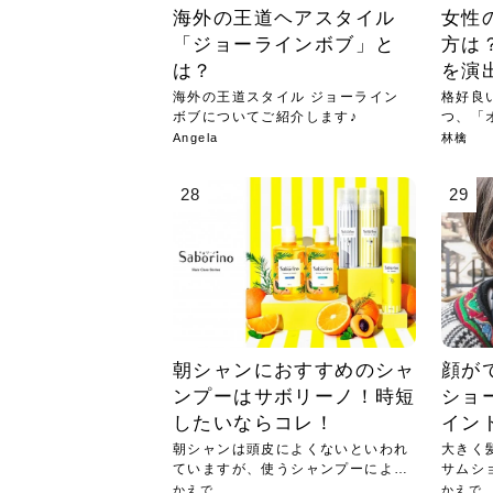
海外の王道ヘアスタイル
女性
「ジョーラインボブ」と
方は
は？
を演
海外の王道スタイル ジョーライン
格好良
ボブについてご紹介します♪
つ、「
プ...
Angela
林檎
28
29
朝シャンにおすすめのシャ
顔が
ンプーはサボリーノ！時短
ショ
したいならコレ！
イン
朝シャンは頭皮によくないといわれ
大きく
ていますが、使うシャンプーによっ
サムシ
ては...
のよ...
かえで
かえで