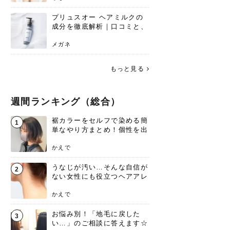
プリュスオー ヘアミルクの
成分を徹底解析｜口コミと、
どんな髪質におすすめかを解
説
メガネ
もっと見る
週間ランキング（総合）
裾カラーをセルフで染める簡
1
単なやり方まとめ！個性を出
すなら今！
かえで
うなじが汚い…そんな自信が
2
ない女性にも役立つヘアアレ
ンジあります！
かえで
お悩み別！「地毛に戻した
3
い…」のご相談に答えます☆