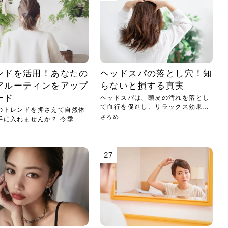
ンドを活用！あなたの
ヘッドスパの落とし穴！知
アルーティンをアップ
らないと損する真実
ード
ヘッドスパは、頭皮の汚れを落とし
て血行を促進し、リラックス効果や
のトレンドを押さえて自然体
美髪...
さろめ
手に入れませんか？ 今季の
27