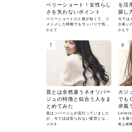
ベリーショート！女性らし
を活
さを失わないポイント
探し
ベリーショートだと髪が短くて、ジ
今では
メジメした時期でもサッパリで気持
が多い
ちい...
ハッ...
かえで
かえで
7
8
昔とは全然違うネオソバー
カジ
ジュの特徴と似合う人をま
でも
とめてみた
岸風
昔はソバージュが流行っていました
Leve
が、今でほぼ見られない髪型となっ
トを取
てし...
メガネ
尾上雄