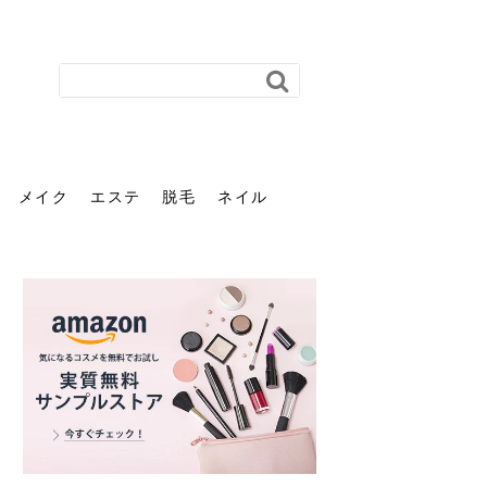
メイク
エステ
脱毛
ネイル
花粉で髪がパサパサするの
肌に合う髪色、どう見つけ
40代のパーマがダレる原因
前髪を薄くするための美容
ヘッドスパで頭皮をケアし
ストレスで髪の毛はどう変
40代の髪を悩みに最適！韓
「おしゃれ」と「身だしな
エステの勧誘が怖い人へ。
「今さら」なんて言わせな
オフィスネイルでも「キラ
はなぜ？原因と落とし方・
る？「イエベ」「ブルベ」
とは？自宅でできる復活術
院の頼み方とは？失敗しな
よう！ヘッドスパの効果と
わる？抜け毛・パサつきの
国発「ダリーフ」でヘアセ
み」は違う。相手に信頼感
断ることは悪くない。自分
い。40代のVIO・顔脱毛、
キラ」はOK？派手に見えな