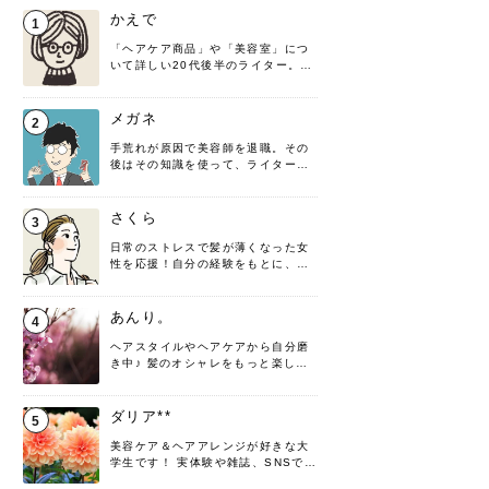
かえで
1
「ヘアケア商品」や「美容室」につ
いて詳しい20代後半のライター。楽
しみながら執筆させていただきま
す！
メガネ
2
手荒れが原因で美容師を退職。その
後はその知識を使って、ライターと
して転身したヘアケアオタクです。
髪の知識をわかりやすく紹介しま
す！
さくら
3
日常のストレスで髪が薄くなった女
性を応援！自分の経験をもとに、執
筆させていただきました。
あんり。
4
ヘアスタイルやヘアケアから自分磨
き中♪ 髪のオシャレをもっと楽しめ
るよう、日々勉強＆実践しています
♡ 役立つ情報をお届けできるように
頑張ります！よろしくお願いしま
ダリア**
5
す。
美容ケア＆ヘアアレンジが好きな大
学生です！ 実体験や雑誌、SNSで知
った情報を書いていこうと思いま