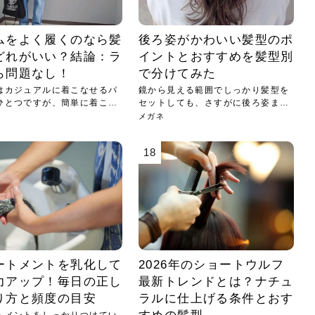
ムをよく履くのなら髪
後ろ姿がかわいい髪型のポ
どれがいい？結論：ラ
イントとおすすめを髪型別
ら問題なし！
で分けてみた
はカジュアルに着こなせるパ
鏡から見える範囲でしっかり髪型を
ひとつですが、簡単に着こな
セットしても、さすがに後ろ姿まで
はセ...
メガネ
18
ートメントを乳化して
2026年のショートウルフ
力アップ！毎日の正し
最新トレンドとは？ナチュ
り方と頻度の目安
ラルに仕上げる条件とおす